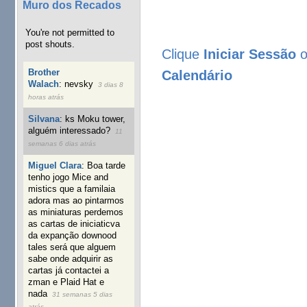
.
Muro dos Recados
You're not permitted to
post shouts.
Clique
Iniciar Sessão
Brother
Calendário
Walach
:
nevsky
3 dias 8
horas atrás
Silvana
:
ks Moku tower,
alguém interessado?
11
semanas 6 dias atrás
Miguel Clara
:
Boa tarde
tenho jogo Mice and
mistics que a familaia
adora mas ao pintarmos
as miniaturas perdemos
as cartas de iniciaticva
da expanção downood
tales será que alguem
sabe onde adquirir as
cartas já contactei a
zman e Plaid Hat e
nada
31 semanas 5 dias
atrás