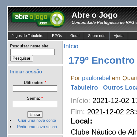
Abre o Jogo
Comunidade Portuguesa de RPG e
Jogos de Tabuleiro
RPGs
Geral
Sobre nós
Ajuda
Início
Pesquisar neste site:
179º Encontr
Iniciar sessão
Por
paulorebel
em Quarta
Utilizador:
*
Tabuleiro
Outros Loc
Senha:
*
Início:
2021-12-02 1
Fim:
2021-12-02 23:
Local:
Criar uma nova conta
Pedir uma nova senha
Clube Náutico de A