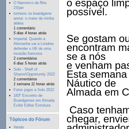
o espaço lim
O Namorico da Rita
23/jan
possível.
torneios no boardgame
arena: o maior da minha
aldeia
1 comentário
5 dias 4 horas
atrás
Se gostam ou
Imperial: Quando a
Alemanha vai a Londres
encontram mal
defender o UK de uma
se a nós
invasão francesa
2 comentários
e venham pas
6 dias 5 horas
atrás
Solo - Shelf of
Esta semana 
Shame\Opportunity 2022
2 comentários
Náutico de
1 semana 11 horas
atrás
Almada em Ca
Fotos jogos a Solo 2022
183º Encontro de
.
Boardgames em Almada
Exibir Editar Estrutura
.
Caso tenham
chegar, envi
Tópicos do Fórum
administrador
Vendo