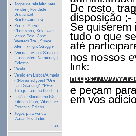
Jogos de tabuleiro para
De resto, tra
vender ( Novidade
disposição ;- 
Undaunted
Reinforcements)
Se quiserem 
Porto - Marvel
Champions, Keyflower,
tudo o que s
Marco Polo, Great
Western Trail, Space
até participa
Alert, Twilight Struggle
[Venda] Twilight Struggle
nos nossos e
| Undaunted: Normandy |
link:
Celestia
Venda
https://www.f
Vendo em Lisboa/Almada
- (Novas adições! "One
Last Standing", "RPG-
e peçam para 
Things from the flood"...)
em vos adici
Leilão - Bloodborne KS,
Kitchen Rush, Viticulture
.
Essential Edition
Jogos para venda! -
.
Várias Novidades
.
more