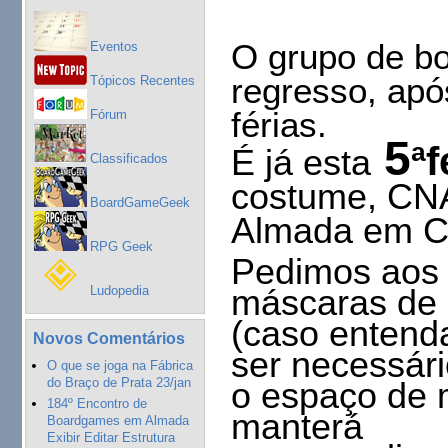
O grupo de bo
Eventos
regresso, apó
Tópicos Recentes
férias.
Fórum
 5
ªf
É já esta
Classificados
costume, CNA
BoardGameGeek
Almada em Ca
RPG Geek
Pedimos aos 
Ludopedia
máscaras de p
(caso enten
Novos Comentários
ser necessár
O que se joga na Fábrica
do Braço de Prata 23/jan
o espaço de 
184º Encontro de
manterá
Boardgames em Almada
Exibir Editar Estrutura