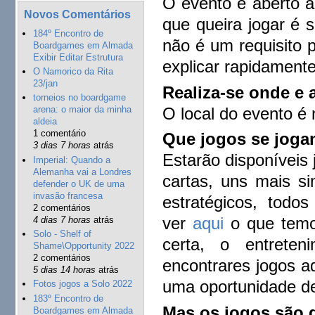
O evento é aberto a
Novos Comentários
que queira jogar é 
184º Encontro de
não é um requisito 
Boardgames em Almada
Exibir Editar Estrutura
explicar rapidamente
O Namorico da Rita
23/jan
Realiza-se onde e 
torneios no boardgame
O local do evento é
arena: o maior da minha
aldeia
1 comentário
Que jogos se jog
3 dias 7 horas
atrás
Estarão disponíveis 
Imperial: Quando a
Alemanha vai a Londres
cartas, uns mais si
defender o UK de uma
invasão francesa
estratégicos, tod
2 comentários
ver
aqui
o que temo
4 dias 7 horas
atrás
Solo - Shelf of
certa, o entreten
Shame\Opportunity 2022
2 comentários
encontrares jogos a
5 dias 14 horas
atrás
uma oportunidade d
Fotos jogos a Solo 2022
183º Encontro de
Mas os jogos são
Boardgames em Almada