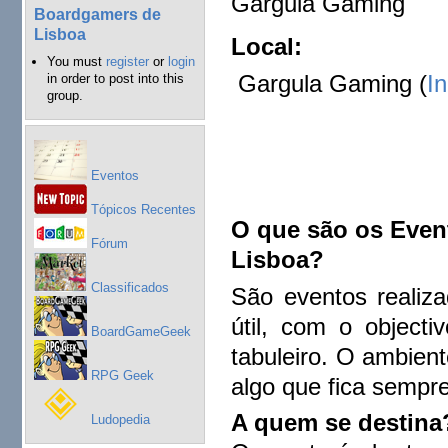
Gargula Gaming
Boardgamers de
Lisboa
Local:
You must
register
or
login
Gargula Gaming (
I
in order to post into this
group.
Eventos
Tópicos Recentes
O que são os Eve
Fórum
Lisboa?
Classificados
São eventos realiz
útil, com o object
BoardGameGeek
tabuleiro. O ambien
RPG Geek
algo que fica sempr
A quem se destina
Ludopedia