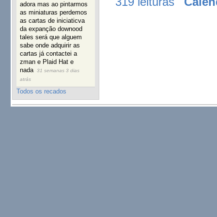
319 leituras
Calen
adora mas ao pintarmos
as miniaturas perdemos
as cartas de iniciaticva
da expanção downood
tales será que alguem
sabe onde adquirir as
cartas já contactei a
zman e Plaid Hat e
nada
31 semanas 3 dias
atrás
Todos os recados