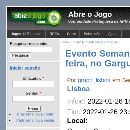
Abre o Jogo
Comunidade Portuguesa de RPG e
Jogos de Tabuleiro
RPGs
Geral
Sobre nós
Ajuda
Início
»
Grupos
»
Boardgamers de Lisboa
Pesquisar neste site:
Evento Semanal
feira, no Garg
Iniciar sessão
Utilizador:
*
Por
grupo_lisboa
em Seg
Lisboa
Senha:
*
Início:
2022-01-26 1
Fim:
2022-01-26 23:
Criar uma nova conta
Local:
Pedir uma nova senha