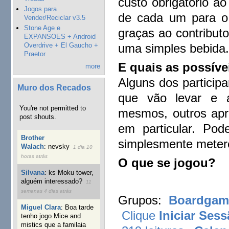
custo obrigatório ao
Jogos para
de cada um para o 
Vender/Reciclar v3.5
Stone Age e
graças ao contribut
EXPANSOES + Android
Overdrive + El Gaucho +
uma simples bebida
Praetor
E quais as possíve
more
Alguns dos particip
Muro dos Recados
que vão levar e a
You're not permitted to
mesmos, outros apr
post shouts.
em particular. Po
Brother
simplesmente meter
Walach
:
nevsky
1 dia 10
horas atrás
O que se jogou?
Silvana
:
ks Moku tower,
alguém interessado?
11
semanas 4 dias atrás
Grupos:
Boardgame
Miguel Clara
:
Boa tarde
Clique
Iniciar Ses
tenho jogo Mice and
mistics que a familaia