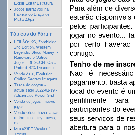
Exibir Editar Estrutura
Para além de divers
Jogos narrativos na
Fábrica do Braço de
estarão disponíveis 
Prata 23/jan
pelos participante
jogar no evento... t
Tópicos do Fórum
LEILÃO: KS, Zombicide:
por certo haverão 
2nd Edition, Western
contigo.
Legends: Blood Money; -
Runewars e Outros
Tenho de me inscr
Jogos - DESCONTOS a
Partir d 70% Desconto
Não é necessário
Vendo Azul, Evolution,
Código Secreto Imagens
pagamento, basta apa
Tasca do goryon -
local do evento é u
actualizado 2022-01-19 -
Adicionado Power Grid
gentilmente para
Venda de jogos - novos
jogos
participantes do ev
Vendo Gloomhaven Jaws
seus serviços de res
of the Lion, Tiny Towns,
etc.
abertura para o no
Muse23PT Vendas /
Trocas