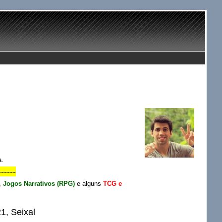
a.
------
,
Jogos Narrativos (RPG)
e alguns
TCG e
1, Seixal