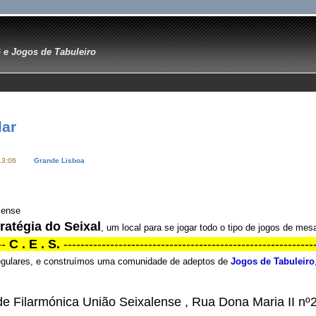
e Jogos de Tabuleiro
lar
13:06
Grande Lisboa
lense
ratégia do Seixal
, um local para se jogar todo o tipo de jogos de mes
---
C . E . S.
-----------------------------------------------------------
egulares, e construímos uma comunidade de adeptos de
Jogos de Tabuleiro
 Filarmónica União Seixalense , Rua Dona Maria II nº2