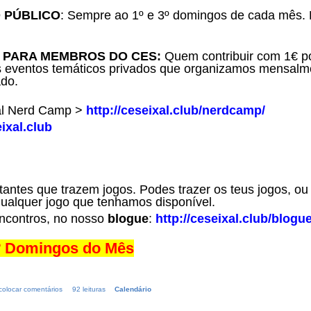
 PÚBLICO
: Sempre ao 1º e 3º domingos de cada mês.
 PARA MEMBROS DO CES:
Quem contribuir com 1€ po
 eventos temáticos privados que organizamos mensalmen
ado.
al Nerd Camp >
http://ceseixal.club/nerdcamp/
ixal.club
tantes que trazem jogos. Podes trazer os teus jogos, o
alquer jogo que tenhamos disponível.
ncontros, no nosso
blogue
:
http://ceseixal.club/blogue
3º Domingos do Mês
colocar comentários
92 leituras
Calendário