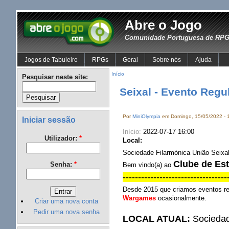
Abre o Jogo
Comunidade Portuguesa de RPG 
Jogos de Tabuleiro
RPGs
Geral
Sobre nós
Ajuda
Início
Pesquisar neste site:
Seixal - Evento Regu
Por
MiniOlympia
em Domingo, 15/05/2022 - 
Iniciar sessão
Início:
2022-07-17 16:00
Utilizador:
*
Local:
Sociedade Filarmónica União Seixa
Clube de Est
Senha:
*
Bem vindo(a) ao
---------------------------------
Desde 2015 que criamos eventos r
Wargames
ocasionalmente.
Criar uma nova conta
Pedir uma nova senha
LOCAL ATUAL:
Sociedade