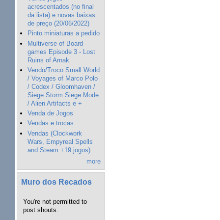
acrescentados (no final
da lista) e novas baixas
de preço (20/06/2022)
Pinto miniaturas a pedido
Multiverse of Board
games Episode 3 - Lost
Ruins of Arnak
Vendo/Troco Small World
/ Voyages of Marco Polo
/ Codex / Gloomhaven /
Siege Storm Siege Mode
/ Alien Artifacts e +
Venda de Jogos
Vendas e trocas
Vendas (Clockwork
Wars, Empyreal Spells
and Steam +19 jogos)
more
Muro dos Recados
You're not permitted to
post shouts.