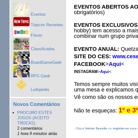
EVENTOS ABERTOS AO
obrigatórios)
Eventos
EVENTOS EXCLUSIVOS
Tópicos Recentes
hobby) tem acesso a mais
Fórum
combinar num grupo priv
EVENTO ANUAL:
Quetz
Classificados
SITE DO CES:
www.cese
BoardGameGeek
FACEBOOK
>
Aqui
<
INSTAGRAM
>
Aqui
<
RPG Geek
Temos sempre muitos visi
uma mesa e explicamos qu
Ludopedia
Vê como são os nossos e
Novos Comentários
1º e 
Não te esqueças:
PROCURO ESTES
JOGOS (ACEITO
TROCAS):
2 comentários
Clique
Iniciar Sessão
ou
registar-se
para 
1 hora 9 minutos
atrás