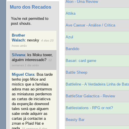
Aton - Uma Review
Muro dos Recados
Attika
You're not permitted to
post shouts.
Ave Caesar - Análise / Crítica
Brother
Azul
Walach
:
nevsky
4 dias 23
horas atrás
Bandido
Silvana
:
ks Moku tower,
alguém interessado?
12
Basari: card game
semanas 1 dia atrás
Battle Sheep
Miguel Clara
:
Boa tarde
tenho jogo Mice and
mistics que a familaia
Battleline - A Verdadeira Linha de Bat
adora mas ao pintarmos
as miniaturas perdemos
BattleStar Galactica - Review
as cartas de iniciaticva
da expanção downood
Battlestations - RPG or not?
tales será que alguem
sabe onde adquirir as
cartas já contactei a
Beasty Bar
zman e Plaid Hat e
nada
31 semanas 6 dias