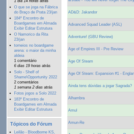
1 dia 14 horas
atrás
O que se joga na Fábrica
do Braço de Prata 23/jan
AD&D: Jakandor
184º Encontro de
Boardgames em Almada
Advanced Squad Leader (ASL)
Exibir Editar Estrutura
O Namorico da Rita
Adventure! (GBU Review)
23/jan
torneios no boardgame
Age of Empires III - Pre Review
arena: o maior da minha
aldeia
1 comentário
Age Of Steam
6 dias 19 horas
atrás
Solo - Shelf of
Age Of Steam: Expansion #1 - Engla
Shame\Opportunity 2022
2 comentários
Ainda tens dúvidas a jogar Sagrada?
1 semana 2 dias
atrás
Fotos jogos a Solo 2022
Alhambra
183º Encontro de
Boardgames em Almada
Exibir Editar Estrutura
Amul
Amun-Re
Tópicos do Fórum
Leilão - Bloodborne KS,