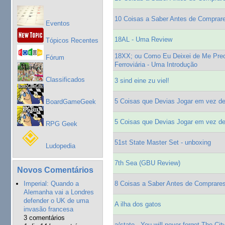
10 Coisas a Saber Antes de Comprar
Eventos
18AL - Uma Review
Tópicos Recentes
18XX; ou Como Eu Deixei de Me Preo
Fórum
Ferroviária - Uma Introdução
Classificados
3 sind eine zu viel!
5 Coisas que Devias Jogar em vez de 
BoardGameGeek
5 Coisas que Devias Jogar em vez de 
RPG Geek
51st State Master Set - unboxing
Ludopedia
7th Sea (GBU Review)
Novos Comentários
Imperial: Quando a
8 Coisas a Saber Antes de Comprares
Alemanha vai a Londres
defender o UK de uma
A ilha dos gatos
invasão francesa
3 comentários
a/state - You will never forget The Cit