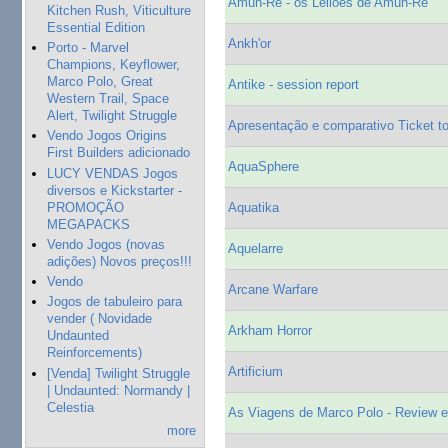
Amun-Re - os Leilões de Amun-Re
Kitchen Rush, Viticulture
Essential Edition
Ankh'or
Porto - Marvel
Champions, Keyflower,
Marco Polo, Great
Antike - session report
Western Trail, Space
Alert, Twilight Struggle
Apresentação e comparativo Ticket t
Vendo Jogos Origins
First Builders adicionado
AquaSphere
LUCY VENDAS Jogos
diversos e Kickstarter -
PROMOÇÃO
Aquatika
MEGAPACKS
Vendo Jogos (novas
Aquelarre
adições) Novos preços!!!
Vendo
Arcane Warfare
Jogos de tabuleiro para
vender ( Novidade
Arkham Horror
Undaunted
Reinforcements)
Artificium
[Venda] Twilight Struggle
| Undaunted: Normandy |
Celestia
As Viagens de Marco Polo - Review 
more