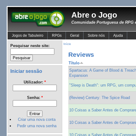
Abre o Jogo
Comunidade Portuguesa de RPG e
Jogos de Tabuleiro
RPGs
Geral
Sobre nós
Ajuda
Início
Pesquisar neste site:
Reviews
Título
Spartacus: A Game of Blood & Treach
Iniciar sessão
Expansion
Utilizador:
*
"Sleep is Death": um RPG, um comput
Senha:
*
(Review) Century: The Spice Road
10 Coisas a Saber Antes de Comprar
Criar uma nova conta
10 Coisas a Saber Antes de Comprar
Pedir uma nova senha
10 Coisas a Saber Antes de Comprare