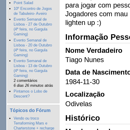
Point Salad
para jogar com pessoa
10º Encontro de Jogos
Jogadores com mau p
de Tabuleiro- Aveiro
Evento Semanal de
lighten up :)
Lisboa - 27 de Outubro
(4ª feira, no Gargula
Gaming)
Informação Pess
Evento Semanal de
Lisboa - 20 de Outubro
Nome Verdadeiro
(4ª feira, no Gargula
Gaming)
Tiago Nunes
Evento Semanal de
Lisboa - 13 de Outubro
Data de Nasciment
(4ª feira, no Gargula
Gaming)
1984-11-30
2 comentários
6 dias 26 minutos
atrás
Pintamos o Lobo de
Localização
Descent?
Odivelas
Tópicos do Fórum
Histórico
Vendo ou troco
Terraforming Mars e
Charterstone + recharge