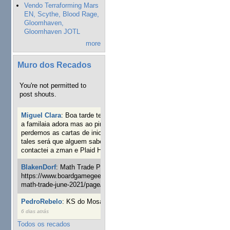
Vendo Terraforming Mars
EN, Scythe, Blood Rage,
Gloomhaven,
Gloomhaven JOTL
more
Muro dos Recados
You're not permitted to
post shouts.
Miguel Clara
:
Boa tarde tenho jogo Mice and mistics que
a familaia adora mas ao pintarmos as miniaturas
perdemos as cartas de iniciaticva da expanção downood
tales será que alguem sabe onde adquirir as cartas já
contactei a zman e Plaid Hat e nada
18 semanas 2 dias atrás
BlakenDorf
:
Math Trade Portuguesa a decorrer. Aqui:
https://www.boardgamegeek.com/geeklist/286035/portugal-
math-trade-june-2021/page/1
19 semanas 4 dias atrás
PedroRebelo
:
KS do Mosaic em 10 minutos :)
22 semanas
6 dias atrás
Todos os recados