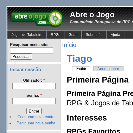
Abre o Jogo
Comunidade Portuguesa de RPG e
Jogos de Tabuleiro
RPGs
Geral
Sobre nós
Ajuda
Início
Pesquisar neste site:
Tiago
Exibir
Acompanhar
Iniciar sessão
Primeira Página
Utilizador:
*
Primeira Página Pre
Senha:
*
RPG & Jogos de Tabu
Interesses
Criar uma nova conta
Pedir uma nova senha
RPGs Favoritos