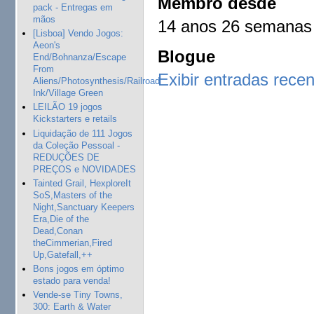
Membro desde
pack - Entregas em
mãos
14 anos 26 semanas
[Lisboa] Vendo Jogos:
Aeon's
Blogue
End/Bohnanza/Escape
From
Exibir entradas rece
Aliens/Photosynthesis/Railroad
Ink/Village Green
LEILÃO 19 jogos
Kickstarters e retails
Liquidação de 111 Jogos
da Coleção Pessoal -
REDUÇÕES DE
PREÇOS e NOVIDADES
Tainted Grail, HexploreIt
SoS,Masters of the
Night,Sanctuary Keepers
Era,Die of the
Dead,Conan
theCimmerian,Fired
Up,Gatefall,++
Bons jogos em óptimo
estado para venda!
Vende-se Tiny Towns,
300: Earth & Water