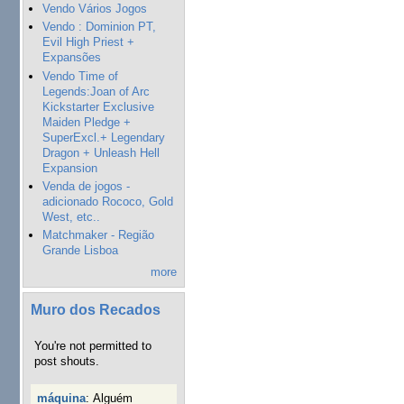
Vendo Vários Jogos
Vendo : Dominion PT,
Evil High Priest +
Expansões
Vendo Time of
Legends:Joan of Arc
Kickstarter Exclusive
Maiden Pledge +
SuperExcl.+ Legendary
Dragon + Unleash Hell
Expansion
Venda de jogos -
adicionado Rococo, Gold
West, etc..
Matchmaker - Região
Grande Lisboa
more
Muro dos Recados
You're not permitted to
post shouts.
máquina
:
Alguém