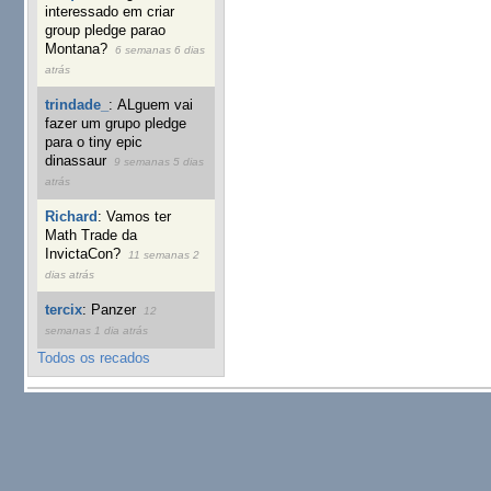
interessado em criar
group pledge parao
Montana?
6 semanas 6 dias
atrás
trindade_
:
ALguem vai
fazer um grupo pledge
para o tiny epic
dinassaur
9 semanas 5 dias
atrás
Richard
:
Vamos ter
Math Trade da
InvictaCon?
11 semanas 2
dias atrás
tercix
:
Panzer
12
semanas 1 dia atrás
Todos os recados