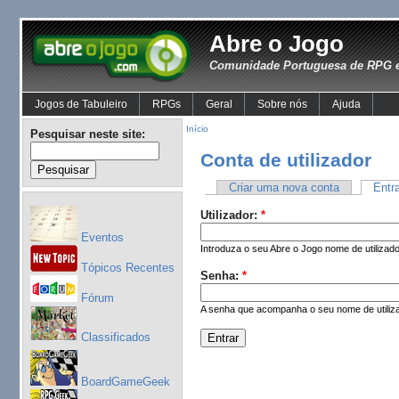
Abre o Jogo
Comunidade Portuguesa de RPG e
Jogos de Tabuleiro
RPGs
Geral
Sobre nós
Ajuda
Início
Pesquisar neste site:
Conta de utilizador
Criar uma nova conta
Entr
Utilizador:
*
Eventos
Introduza o seu Abre o Jogo nome de utilizado
Tópicos Recentes
Senha:
*
Fórum
A senha que acompanha o seu nome de utiliza
Classificados
BoardGameGeek