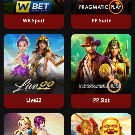
WB Sport
PP Suite
Live22
PP Slot