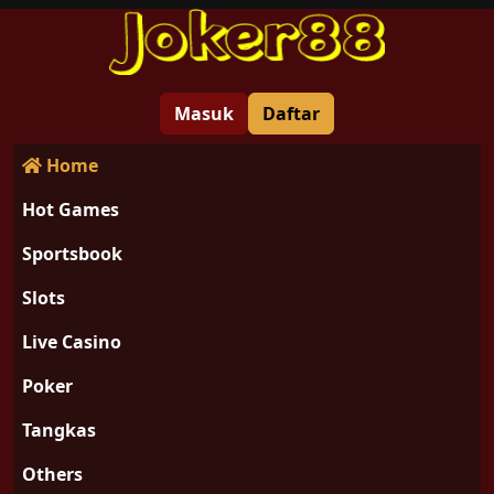
Masuk
Daftar
Home
Hot Games
Sportsbook
Slots
Live Casino
Poker
Tangkas
Others