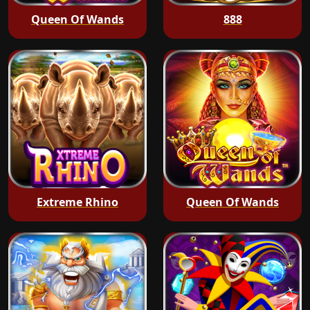
Queen Of Wands
888
Extreme Rhino
Queen Of Wands