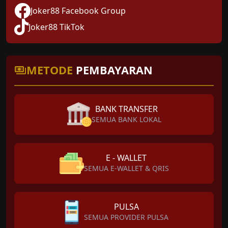
Joker88 Facebook Group
Joker88 TikTok
METODE
PEMBAYARAN
BANK TRANSFER
SEMUA BANK LOKAL
E - WALLET
SEMUA E-WALLET & QRIS
PULSA
SEMUA PROVIDER PULSA