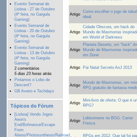
Evento Semanal de
Lisboa - 27 de Outubro
Como escolher o jogo de tabul
Artigo
(4ª feira, no Gargula
ideal.
Gaming)
Evento Semanal de
Cidade Obscura, um hack do
Lisboa - 20 de Outubro
Artigo
Mundo de Masmorras inspirad
(4ª feira, no Gargula
em World of Darkness
Gaming)
Planeta Deserto, um “hack” d
Evento Semanal de
Artigo
Mundo de Masmorras inspirad
Lisboa - 13 de Outubro
em Dune
(4ª feira, no Gargula
Gaming)
Artigo
Pai Natal Secreto AoJ 2013
2 comentários
5 dias 23 horas
atrás
Pintamos o Lobo de
Mundo de Masmorras, um min
Descent?
Artigo
RPG gratuito de fantasia medi
GB Aveiro e Techdays
Mini-livro de oferta: O que é 
Artigo
Tópicos do Fórum
RPG?
[Lisboa] Vendo Jogos:
Lobisomens no BGG: Carne
Aeon's
Artigo
Fresca
End/Bohnanza/Escape
From
Aliens/Photosynthesis/Railroad
RPGs em 2012: Que tal foi pa