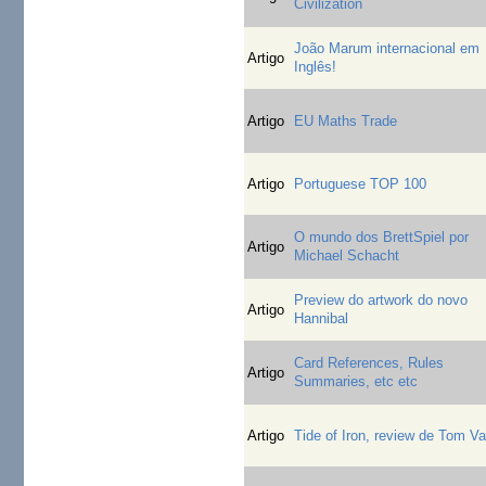
Civilization
João Marum internacional em
Artigo
Inglês!
Artigo
EU Maths Trade
Artigo
Portuguese TOP 100
O mundo dos BrettSpiel por
Artigo
Michael Schacht
Preview do artwork do novo
Artigo
Hannibal
Card References, Rules
Artigo
Summaries, etc etc
Artigo
Tide of Iron, review de Tom Va