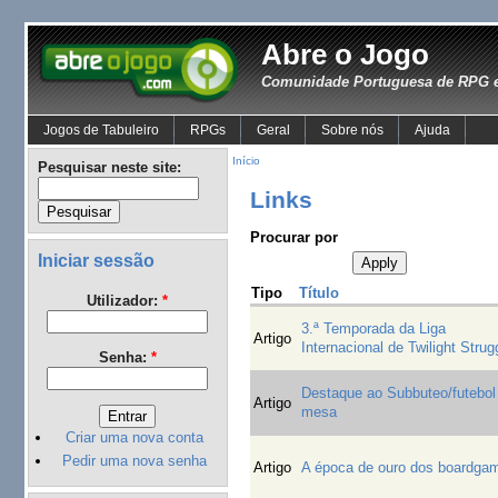
Abre o Jogo
Comunidade Portuguesa de RPG e
Jogos de Tabuleiro
RPGs
Geral
Sobre nós
Ajuda
Início
Pesquisar neste site:
Links
Procurar por
Iniciar sessão
Tipo
Título
Utilizador:
*
3.ª Temporada da Liga
Artigo
Internacional de Twilight Strug
Senha:
*
Destaque ao Subbuteo/futebol
Artigo
mesa
Criar uma nova conta
Pedir uma nova senha
Artigo
A época de ouro dos boardga