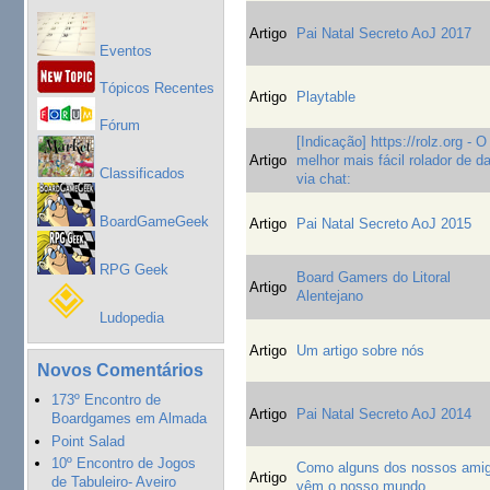
Artigo
Pai Natal Secreto AoJ 2017
Eventos
Tópicos Recentes
Artigo
Playtable
Fórum
[Indicação] https://rolz.org - O
Artigo
melhor mais fácil rolador de d
Classificados
via chat:
BoardGameGeek
Artigo
Pai Natal Secreto AoJ 2015
RPG Geek
Board Gamers do Litoral
Artigo
Alentejano
Ludopedia
Artigo
Um artigo sobre nós
Novos Comentários
173º Encontro de
Artigo
Pai Natal Secreto AoJ 2014
Boardgames em Almada
Point Salad
10º Encontro de Jogos
Como alguns dos nossos ami
Artigo
de Tabuleiro- Aveiro
vêm o nosso mundo...