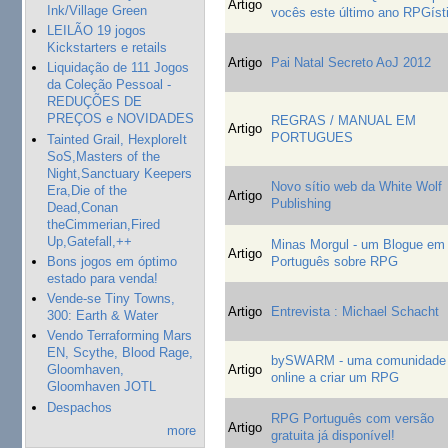
Artigo
Ink/Village Green
vocês este último ano RPGíst
LEILÃO 19 jogos
Kickstarters e retails
Artigo
Pai Natal Secreto AoJ 2012
Liquidação de 111 Jogos
da Coleção Pessoal -
REDUÇÕES DE
PREÇOS e NOVIDADES
REGRAS / MANUAL EM
Artigo
PORTUGUES
Tainted Grail, HexploreIt
SoS,Masters of the
Night,Sanctuary Keepers
Novo sítio web da White Wolf
Era,Die of the
Artigo
Publishing
Dead,Conan
theCimmerian,Fired
Up,Gatefall,++
Minas Morgul - um Blogue em
Artigo
Bons jogos em óptimo
Português sobre RPG
estado para venda!
Vende-se Tiny Towns,
Artigo
Entrevista : Michael Schacht
300: Earth & Water
Vendo Terraforming Mars
EN, Scythe, Blood Rage,
bySWARM - uma comunidade
Artigo
Gloomhaven,
online a criar um RPG
Gloomhaven JOTL
Despachos
RPG Português com versão
Artigo
more
gratuita já disponível!