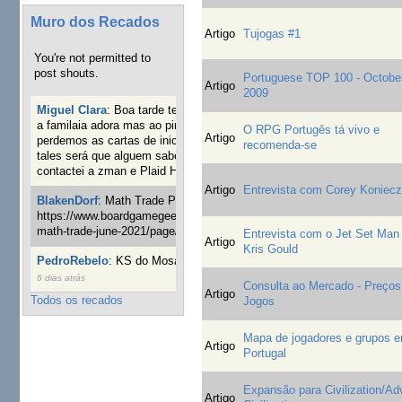
Muro dos Recados
Artigo
Tujogas #1
You're not permitted to
post shouts.
Portuguese TOP 100 - Octobe
Artigo
2009
Miguel Clara
:
Boa tarde tenho jogo Mice and mistics que
a familaia adora mas ao pintarmos as miniaturas
O RPG Portugês tá vivo e
Artigo
perdemos as cartas de iniciaticva da expanção downood
recomenda-se
tales será que alguem sabe onde adquirir as cartas já
contactei a zman e Plaid Hat e nada
18 semanas 2 dias atrás
Artigo
Entrevista com Corey Koniec
BlakenDorf
:
Math Trade Portuguesa a decorrer. Aqui:
https://www.boardgamegeek.com/geeklist/286035/portugal-
math-trade-june-2021/page/1
Entrevista com o Jet Set Man 
19 semanas 4 dias atrás
Artigo
Kris Gould
PedroRebelo
:
KS do Mosaic em 10 minutos :)
22 semanas
6 dias atrás
Consulta ao Mercado - Preços
Artigo
Todos os recados
Jogos
Mapa de jogadores e grupos 
Artigo
Portugal
Expansão para Civilization/Ad
Artigo