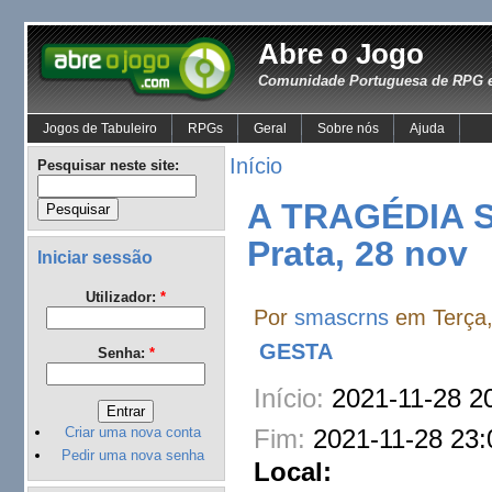
Abre o Jogo
Comunidade Portuguesa de RPG e
Jogos de Tabuleiro
RPGs
Geral
Sobre nós
Ajuda
Início
Pesquisar neste site:
A TRAGÉDIA S
Prata, 28 nov
Iniciar sessão
Utilizador:
*
Por
smascrns
em Terça,
GESTA
Senha:
*
Início:
2021-11-28 2
Fim:
2021-11-28 23:
Criar uma nova conta
Pedir uma nova senha
Local: