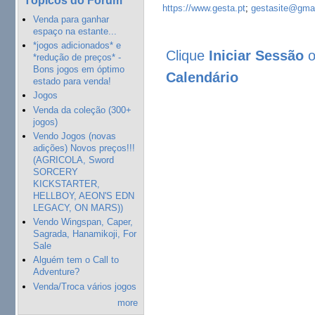
https://www.gesta.pt
;
gestasite@gma
Venda para ganhar
espaço na estante...
*jogos adicionados* e
Clique
Iniciar Sessão
*redução de preços* -
Bons jogos em óptimo
Calendário
estado para venda!
Jogos
Venda da coleção (300+
jogos)
Vendo Jogos (novas
adições) Novos preços!!!
(AGRICOLA, Sword
SORCERY
KICKSTARTER,
HELLBOY, AEON'S EDN
LEGACY, ON MARS))
Vendo Wingspan, Caper,
Sagrada, Hanamikoji, For
Sale
Alguém tem o Call to
Adventure?
Venda/Troca vários jogos
more