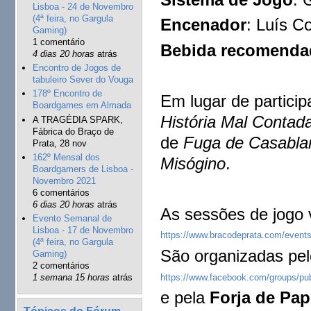
Lisboa - 24 de Novembro
(4ª feira, no Gargula
Encenador
: Luís C
Gaming)
1 comentário
Bebida recomenda
4 dias 20 horas
atrás
Encontro de Jogos de
tabuleiro Sever do Vouga
178º Encontro de
Em lugar de partici
Boardgames em Almada
História Mal Contad
A TRAGÉDIA SPARK,
Fábrica do Braço de
de
Fuga de Casabla
Prata, 28 nov
162º Mensal dos
Misógino
.
Boardgamers de Lisboa -
Novembro 2021
6 comentários
6 dias 20 horas
atrás
As sessões de jogo 
Evento Semanal de
Lisboa - 17 de Novembro
https://www.bracodeprata.com/events
(4ª feira, no Gargula
São organizadas pe
Gaming)
2 comentários
https://www.facebook.com/groups/pu
1 semana 15 horas
atrás
e pela
Forja de Pap
Tópicos do Fórum