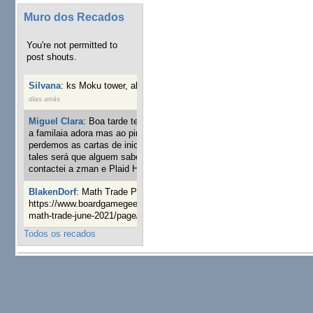
Muro dos Recados
You're not permitted to
post shouts.
Silvana
:
ks Moku tower, alguém interessado?
4 semanas 2
dias atrás
Miguel Clara
:
Boa tarde tenho jogo Mice and mistics que
a familaia adora mas ao pintarmos as miniaturas
perdemos as cartas de iniciaticva da expanção downood
tales será que alguem sabe onde adquirir as cartas já
contactei a zman e Plaid Hat e nada
24 semanas 1 dia atrás
BlakenDorf
:
Math Trade Portuguesa a decorrer. Aqui:
https://www.boardgamegeek.com/geeklist/286035/portugal-
math-trade-june-2021/page/1
25 semanas 3 dias atrás
Todos os recados