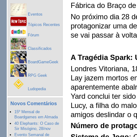
Fábrica do Braço de
Eventos
No próximo dia 28 d
protagonizar uma de
Tópicos Recentes
se vai passar à volt
Fórum
Classificados
A Tragédia Spark:
BoardGameGeek
Londres Vitoriana, 1
RPG Geek
Lay jazem mortos en
aparentemente abalr
Ludopedia
Yard conclui ter sido
Novos Comentários
Lucy, a filha do ma
15º Mensal de
amigos deslindar o 
Boardgames em Almada
40 Elephants: O Caso de
Número de protago
Sir Misógino, 28/nov
Evento Semanal de
Sistema de Jogo
: 