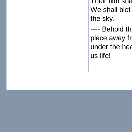
Their filth s
We shall blo
the sky.
---- Behold t
place away fr
under the hea
us life!