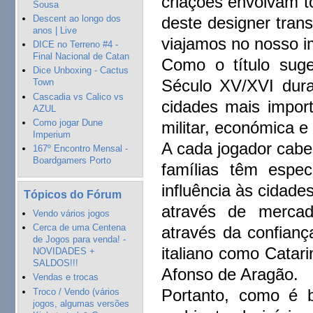
criações envolvam to
Sousa
Descent ao longo dos
deste designer tran
anos | Live
viajamos no nosso i
DICE no Terreno #4 -
Final Nacional de Catan
Como o título sug
Dice Unboxing - Cactus
Século XV/XVI dur
Town
Cascadia vs Calico vs
cidades mais impor
AZUL
Como jogar Dune
militar, económica e 
Imperium
A cada jogador cabe 
167º Encontro Mensal -
Boardgamers Porto
famílias têm espec
influência às cidades
Tópicos do Fórum
através de mercado
Vendo vários jogos
Cerca de uma Centena
através da confianç
de Jogos para venda! -
italiano como Catari
NOVIDADES +
SALDOS!!!
Afonso de Aragão.
Vendas e trocas
Portanto, como é 
Troco / Vendo (vários
jogos, algumas versões