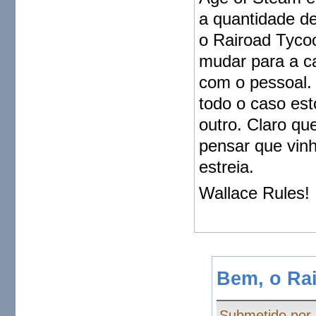
a quantidade d
o Rairoad Tyco
mudar para a ca
com o pessoal. 
todo o caso es
outro. Claro qu
pensar que vin
estreia.
Wallace Rules!
Bem, o Ra
Submetido por