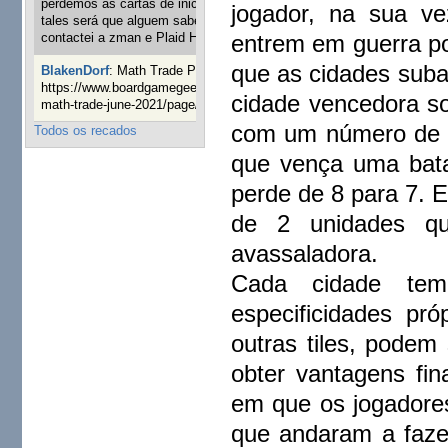
perdemos as cartas de iniciaticva da expanção downood
jogador, na sua ve
tales será que alguem sabe onde adquirir as cartas já
entrem em guerra po
contactei a zman e Plaid Hat e nada
1 ano 8 semanas atrás
que as cidades suba
BlakenDorf
:
Math Trade Portuguesa a decorrer. Aqui:
https://www.boardgamegeek.com/geeklist/286035/portugal-
cidade vencedora s
math-trade-june-2021/page/1
1 ano 9 semanas atrás
com um número de 3
Todos os recados
que vença uma bata
perde de 8 para 7. 
de 2 unidades qu
avassaladora.
Cada cidade tem 
especificidades pr
outras tiles, podem
obter vantagens fi
em que os jogadore
que andaram a fazer