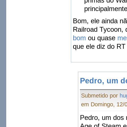
primas do Wal
principalment
Bom, ele ainda nã
Railroad Tycoon,
bom
ou quase
me
que ele diz do RT
Pedro, um d
Submetido por
hu
em Domingo, 12/0
Pedro, um dos
Age of Steam e 