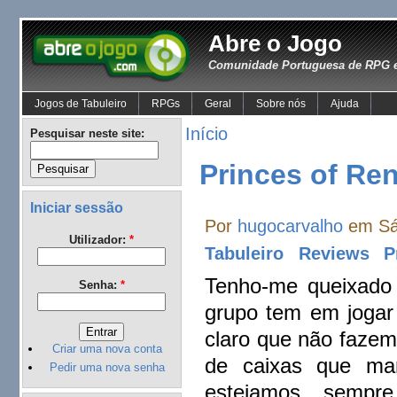
Abre o Jogo
Comunidade Portuguesa de RPG e
Jogos de Tabuleiro
RPGs
Geral
Sobre nós
Ajuda
Início
Pesquisar neste site:
Princes of Ren
Iniciar sessão
Por
hugocarvalho
em Sáb
Utilizador:
*
Tabuleiro
Reviews
P
Tenho-me queixado
Senha:
*
grupo tem em jogar
claro que não fazemo
Criar uma nova conta
de caixas que ma
Pedir uma nova senha
estejamos sempr