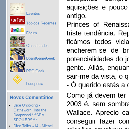
aquisições e pouco 
Eventos
antigo.
Princes of Renaiss
Tópicos Recentes
triste tendência. R
Fórum
ficámos todos vic
Classificados
encherem-se de br
potencialidades do 
BoardGameGeek
gente. Aliás, enqua
RPG Geek
sair-me da vista, o
- Ó querido estás a
Ludopedia
Como já devem ter 
Novos Comentários
2003 é, sem sombra
Dice Unboxing -
Oathsworn: Into the
Wallace. Aprecio c
Deepwood ***SEM
conseguir fazer c
SPOILERS***
Dice Talks #14 - Micael