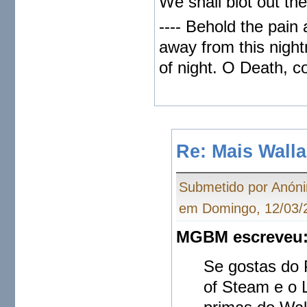
We shall blot out t
---- Behold the pain
away from this night
of night. O Death, c
Re: Mais Wall
Submetido por Anón
em Domingo, 12/03/2
MGBM escreveu
Se gostas do 
of Steam e o 