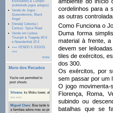
ambiente do início
Kickstarter) & Compro
(sobretudo jogos antigos)
cordelinhos para a 
Venda de Jogos -
Queendomino, Black
as outras controlada
Angel
[Venda] Celestia |
Como Funciona o Jo
Century: Spice Road
Duma forma simplist
Vendo em Lisboa:
Triumph & Tragedy 60 €
material à frente, 
e Neanderthal 20 €
devem ser leiloadas
»»» VENDO 6 JOGOS
«««
tiles de exércitos, e
more
dos 300.
Muro dos Recados
Os exércitos, por 
sem passar por um l
You're not permitted to
post shouts.
O jogo movimenta-se
Florença, Roma, V
Silvana
:
ks Moku tower, alguém interessado?
40 semanas 3
dias atrás
subindo ou descen
Miguel Clara
:
Boa tarde tenho jogo Mice and mistics que
batalhas que se f
a familaia adora mas ao pintarmos as miniaturas