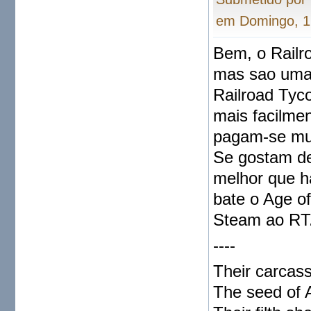
em Domingo, 1
Bem, o Railr
mas sao uma 
Railroad Tyc
mais facilme
pagam-se mui
Se gostam de
melhor que h
bate o Age o
Steam ao RT
----
Their carcass
The seed of A