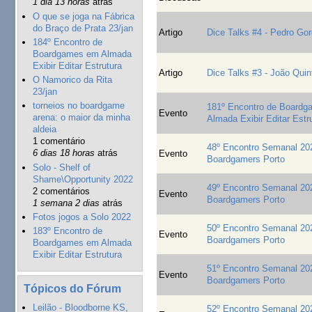
1 dia 13 horas
atrás
O que se joga na Fábrica
do Braço de Prata 23/jan
Artigo
Dice Talks #4 - Pedro Gor
184º Encontro de
Boardgames em Almada
Exibir Editar Estrutura
Artigo
Dice Talks #3 - João Quin
O Namorico da Rita
23/jan
torneios no boardgame
181º Encontro de Board
Evento
arena: o maior da minha
Almada Exibir Editar Estr
aldeia
1 comentário
48º Encontro Semanal 20
6 dias 18 horas
atrás
Evento
Boardgamers Porto
Solo - Shelf of
Shame\Opportunity 2022
49º Encontro Semanal 20
2 comentários
Evento
Boardgamers Porto
1 semana 2 dias
atrás
Fotos jogos a Solo 2022
50º Encontro Semanal 20
183º Encontro de
Evento
Boardgamers Porto
Boardgames em Almada
Exibir Editar Estrutura
51º Encontro Semanal 20
Evento
Boardgamers Porto
Tópicos do Fórum
Leilão - Bloodborne KS,
52º Encontro Semanal 20