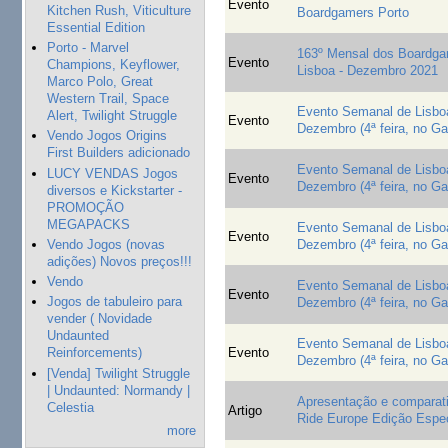
Evento
Kitchen Rush, Viticulture
Boardgamers Porto
Essential Edition
Porto - Marvel
163º Mensal dos Boardga
Evento
Champions, Keyflower,
Lisboa - Dezembro 2021
Marco Polo, Great
Western Trail, Space
Evento Semanal de Lisboa
Alert, Twilight Struggle
Evento
Dezembro (4ª feira, no G
Vendo Jogos Origins
First Builders adicionado
Evento Semanal de Lisboa
LUCY VENDAS Jogos
Evento
Dezembro (4ª feira, no G
diversos e Kickstarter -
PROMOÇÃO
MEGAPACKS
Evento Semanal de Lisboa
Evento
Vendo Jogos (novas
Dezembro (4ª feira, no G
adições) Novos preços!!!
Vendo
Evento Semanal de Lisboa
Evento
Jogos de tabuleiro para
Dezembro (4ª feira, no G
vender ( Novidade
Undaunted
Evento Semanal de Lisboa
Evento
Reinforcements)
Dezembro (4ª feira, no G
[Venda] Twilight Struggle
| Undaunted: Normandy |
Apresentação e comparati
Celestia
Artigo
Ride Europe Edição Espe
more