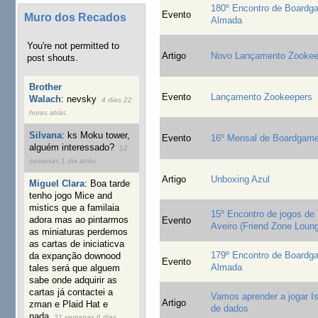
180º Encontro de Board
Evento
Muro dos Recados
Almada
You're not permitted to
Artigo
Novo Lançamento Zookee
post shouts.
Brother
Evento
Lançamento Zookeepers
Walach
:
nevsky
4 dias 22
horas atrás
Silvana
:
ks Moku tower,
Evento
16º Mensal de Boardgam
alguém interessado?
12
semanas 1 dia atrás
Artigo
Unboxing Azul
Miguel Clara
:
Boa tarde
tenho jogo Mice and
mistics que a familaia
15º Encontro de jogos de 
adora mas ao pintarmos
Evento
Aveiro (Friend Zone Loun
as miniaturas perdemos
as cartas de iniciaticva
179º Encontro de Board
da expanção downood
Evento
Almada
tales será que alguem
sabe onde adquirir as
cartas já contactei a
Vamos aprender a jogar Is
Artigo
zman e Plaid Hat e
de dados
nada
31 semanas 6 dias