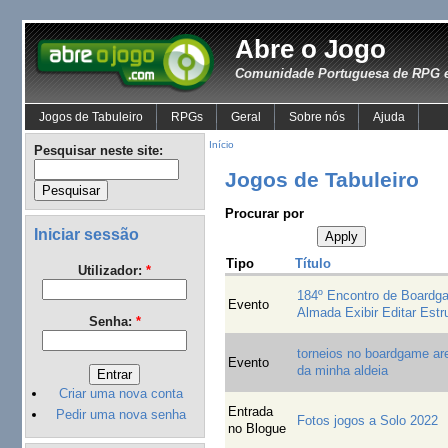
Abre o Jogo
Comunidade Portuguesa de RPG e
Jogos de Tabuleiro
RPGs
Geral
Sobre nós
Ajuda
Início
Pesquisar neste site:
Jogos de Tabuleiro
Procurar por
Iniciar sessão
Tipo
Título
Utilizador:
*
184º Encontro de Board
Evento
Almada Exibir Editar Estr
Senha:
*
torneios no boardgame ar
Evento
da minha aldeia
Criar uma nova conta
Entrada
Pedir uma nova senha
Fotos jogos a Solo 2022
no Blogue