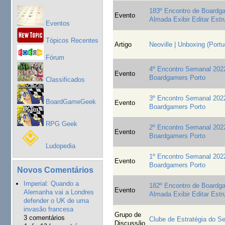
183º Encontro de Board
Evento
Almada Exibir Editar Estr
Eventos
Tópicos Recentes
Artigo
Neoville | Unboxing (Port
Fórum
4º Encontro Semanal 2022
Evento
Boardgamers Porto
Classificados
3º Encontro Semanal 2022
BoardGameGeek
Evento
Boardgamers Porto
RPG Geek
2º Encontro Semanal 2022
Evento
Boardgamers Porto
Ludopedia
1º Encontro Semanal 2022
Evento
Boardgamers Porto
Novos Comentários
Imperial: Quando a
182º Encontro de Board
Evento
Alemanha vai a Londres
Almada Exibir Editar Estr
defender o UK de uma
invasão francesa
Grupo de
3 comentários
Clube de Estratégia do Se
Discussão