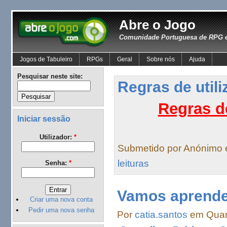
Abre o Jogo
Comunidade Portuguesa de RPG e
Jogos de Tabuleiro
RPGs
Geral
Sobre nós
Ajuda
Pesquisar neste site:
Regras de util
Regras d
Iniciar sessão
Utilizador:
*
Submetido por Anónimo
leituras
Senha:
*
Vamos aprender
Criar uma nova conta
Pedir uma nova senha
Por
catia.santos
em Quart