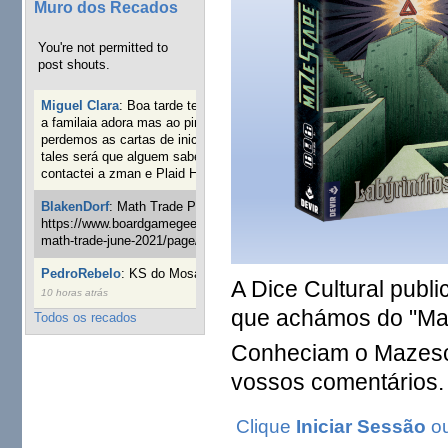
Muro dos Recados
You're not permitted to
post shouts.
Miguel Clara
:
Boa tarde tenho jogo Mice and mistics que
a familaia adora mas ao pintarmos as miniaturas
perdemos as cartas de iniciaticva da expanção downood
tales será que alguem sabe onde adquirir as cartas já
contactei a zman e Plaid Hat e nada
19 semanas 3 dias atrás
BlakenDorf
:
Math Trade Portuguesa a decorrer. Aqui:
https://www.boardgamegeek.com/geeklist/286035/portugal-
math-trade-june-2021/page/1
20 semanas 5 dias atrás
PedroRebelo
:
KS do Mosaic em 10 minutos :)
24 semanas
A Dice Cultural publ
10 horas atrás
que achámos do "Maz
Todos os recados
Conheciam o Mazesc
vossos comentários.
Clique
Iniciar Sessão
o