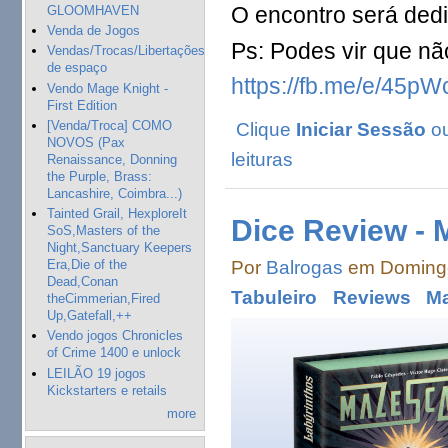
O encontro será dedi
GLOOMHAVEN
Venda de Jogos
Ps: Podes vir que nã
Vendas/Trocas/Libertações
de espaço
https://fb.me/e/45pW
Vendo Mage Knight -
First Edition
[Venda/Troca] COMO
Clique
Iniciar Sessão
o
NOVOS (Pax
leituras
Renaissance, Donning
the Purple, Brass:
Lancashire, Coimbra...)
Tainted Grail, HexploreIt
Dice Review - 
SoS,Masters of the
Night,Sanctuary Keepers
Por
Balrogas
em Domingo
Era,Die of the
Dead,Conan
Tabuleiro
Reviews
Ma
theCimmerian,Fired
Up,Gatefall,++
Vendo jogos Chronicles
of Crime 1400 e unlock
LEILÃO 19 jogos
Kickstarters e retails
more