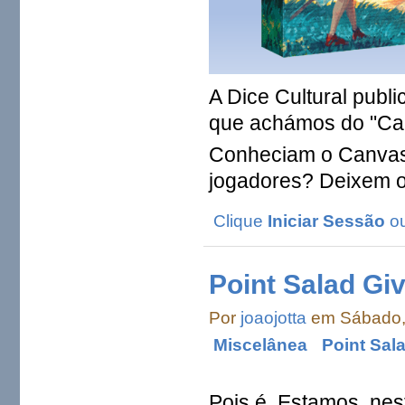
A Dice Cultural publ
que achámos do "Can
Conheciam o Canvas?
jogadores? Deixem o
Clique
Iniciar Sessão
o
Point Salad Gi
Por
joaojotta
em Sábado, 
Miscelânea
Point Sal
Pois é. Estamos, ne