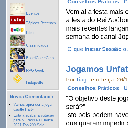
Conselhos Práticos
C
Vem aí a festa mais
Eventos
a festa do Rei Abóbo
Tópicos Recentes
mais recentes lançam
Fórum
semana do canal Jo
Classificados
Clique
Iniciar Sessão
o
BoardGameGeek
Jogamos Unfa
RPG Geek
Por
Tiago
em Terça, 26/1
Ludopedia
Conselhos Práticos
U
Novos Comentários
"O objetivo deste jo
Vamos aprender a jogar
será?"
Castle Party
Isto pois podem have
Está a acabar a votação
para o "People's Choice
que querem impedir 
2021 Top 200 Solo