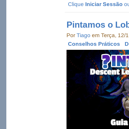
Clique
Iniciar Sessão
o
Pintamos o Lo
Por
Tiago
em Terça, 12/1
Conselhos Práticos
D