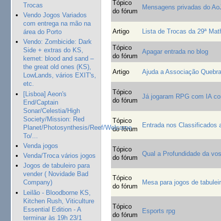
Tópico
Trocas
Mensagens privadas do Ao
do fórum
Vendo Jogos Variados
com entrega na mão na
Artigo
Lista de Trocas da 29ª Ma
área do Porto
Vendo: Zombicide: Dark
Tópico
Side + extras do KS,
Apagar entrada no blog
do fórum
kemet: blood and sand –
the great old ones (KS),
Artigo
Ajuda a Associação Quebra
LowLands, vários EXIT's,
etc.
Tópico
[Lisboa] Aeon's
Já jogaram RPG com IA c
do fórum
End/Captain
Sonar/Celestia/High
Society/Mission: Red
Tópico
Entrada nos Classificados
Planet/Photosynthesis/Reef/Welcome
do fórum
To/...
Venda jogos
Tópico
Qual a Profundidade da vo
Venda/Troca vários jogos
do fórum
Jogos de tabuleiro para
vender ( Novidade Bad
Tópico
Company)
Mesa para jogos de tabuleir
do fórum
Leilão - Bloodborne KS,
Kitchen Rush, Viticulture
Tópico
Essential Edition - A
Esports rpg
do fórum
terminar às 19h 23/1