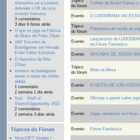
Tópico
Alemanha vai a Londres
T-shirts de Board Games e
do fórum
defender o UK de uma
invasão francesa
Evento
O LUDODRAMA VAI ESTA
3 comentários
3 dias 6 horas
atrás
Tópico
Plataforma de venda de jo
O que se joga na Fábrica
do fórum
do Braço de Prata 23/jan
Lançamento de LUDODRA
Evento
184º Encontro de
no Fórum Fantástico
Boardgames em Almada
Exibir Editar Estrutura
Evento
OFICINAS DE JOGOS NA
O Namorico da Rita
23/jan
Tópico
Mete na Mesa
torneios no boardgame
do fórum
arena: o maior da minha
aldeia
Evento
O GESTA DE LUÍS COST
1 comentário
1 semana 1 dia
atrás
Evento
Oficinas e painel sobre jog
Solo - Shelf of
Shame\Opportunity 2022
2 comentários
Evento
Jogos narrativos no Fórum 
1 semana 3 dias
atrás
Tópicos do Fórum
Evento
Fórum Fantástico
Muse23PT Vendas /