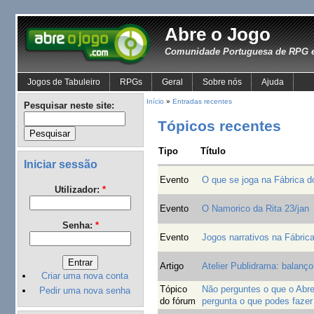
Abre o Jogo
Comunidade Portuguesa de RPG e
Jogos de Tabuleiro
RPGs
Geral
Sobre nós
Ajuda
Início
»
Entradas recentes
Pesquisar neste site:
Tópicos recentes
Tipo
Título
Iniciar sessão
Evento
O que se joga na Fábrica d
Utilizador:
*
Evento
O Namorico da Rita 23/jan
Senha:
*
Evento
Jogos narrativos na Fábric
Artigo
Atelier Publidrama: balanço
Criar uma nova conta
Tópico
Não perguntes o que o Abre 
Pedir uma nova senha
do fórum
pergunta o que podes fazer 