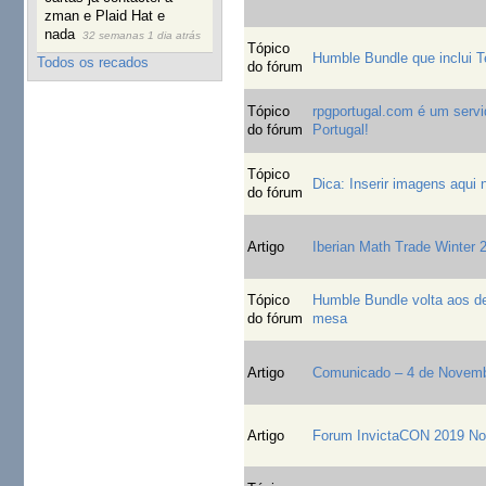
zman e Plaid Hat e
nada
32 semanas 1 dia atrás
Tópico
Humble Bundle que inclui T
Todos os recados
do fórum
Tópico
rpgportugal.com é um servid
do fórum
Portugal!
Tópico
Dica: Inserir imagens aqui 
do fórum
Artigo
Iberian Math Trade Winter 
Tópico
Humble Bundle volta aos de
do fórum
mesa
Artigo
Comunicado – 4 de Novemb
Artigo
Forum InvictaCON 2019 No