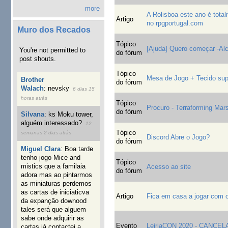
more
A Rolisboa este ano é tota
Artigo
no rpgportugal.com
Muro dos Recados
Tópico
[Ajuda] Quero começar -Al
You're not permitted to
do fórum
post shouts.
Tópico
Mesa de Jogo + Tecido sup
Brother
do fórum
Walach
:
nevsky
6 dias 15
horas atrás
Tópico
Procuro - Terraforming Mars
do fórum
Silvana
:
ks Moku tower,
alguém interessado?
12
Tópico
semanas 2 dias atrás
Discord Abre o Jogo?
do fórum
Miguel Clara
:
Boa tarde
tenho jogo Mice and
Tópico
mistics que a familaia
Acesso ao site
do fórum
adora mas ao pintarmos
as miniaturas perdemos
as cartas de iniciaticva
Artigo
Fica em casa a jogar com 
da expanção downood
tales será que alguem
sabe onde adquirir as
Evento
LeiriaCON 2020 - CANCE
cartas já contactei a