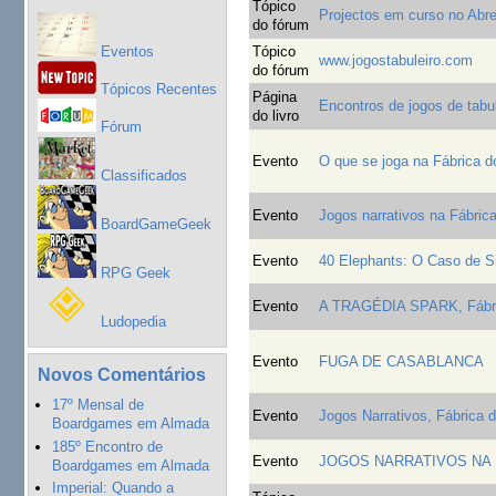
Tópico
Projectos em curso no Abr
do fórum
Eventos
Tópico
www.jogostabuleiro.com
do fórum
Tópicos Recentes
Página
Encontros de jogos de tabu
do livro
Fórum
Evento
O que se joga na Fábrica d
Classificados
Evento
Jogos narrativos na Fábric
BoardGameGeek
Evento
40 Elephants: O Caso de Si
RPG Geek
Evento
A TRAGÉDIA SPARK, Fábric
Ludopedia
Evento
FUGA DE CASABLANCA
Novos Comentários
17º Mensal de
Evento
Jogos Narrativos, Fábrica 
Boardgames em Almada
185º Encontro de
Evento
JOGOS NARRATIVOS NA 
Boardgames em Almada
Imperial: Quando a