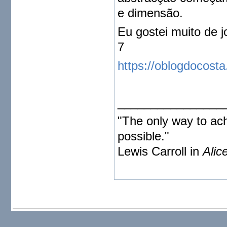
e dimensão.
Eu gostei muito de 
7
https://oblogdocost
________________
"The only way to achi
possible."
Lewis Carroll in
Alic