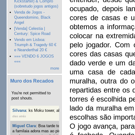
Kickstarter) & Compro
(sobretudo jogos antigos)
ocupado, depois la
Venda de Jogos -
cores de casas e 
Queendomino, Black
Angel
obtemos a informaç
[Venda] Celestia |
Century: Spice Road
colocar na extremid
Vendo em Lisboa:
pelo jogador. Com 
Triumph & Tragedy 60 €
e Neanderthal 20 €
cores das casas que
»»» VENDO 6 JOGOS
dado verde e um d
«««
more
uma casa de cada
muralha, outra do o
Muro dos Recados
repartidas entre os
You're not permitted to
torres é escolhida 
post shouts.
lado da muralha em
Silvana
:
ks Moku tower, alguém interessado?
40 semanas 3
escolhas são import
dias atrás
O jogo avança, par
Miguel Clara
:
Boa tarde tenho jogo Mice and mistics que
a familaia adora mas ao pintarmos as miniaturas