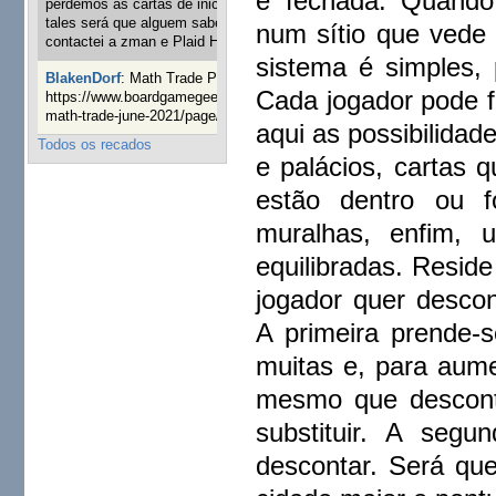
é fechada. Quando
perdemos as cartas de iniciaticva da expanção downood
tales será que alguem sabe onde adquirir as cartas já
num sítio que vede
contactei a zman e Plaid Hat e nada
1 ano 8 semanas atrás
sistema é simples, 
BlakenDorf
:
Math Trade Portuguesa a decorrer. Aqui:
Cada jogador pode f
https://www.boardgamegeek.com/geeklist/286035/portugal-
math-trade-june-2021/page/1
1 ano 9 semanas atrás
aqui as possibilida
Todos os recados
e palácios, cartas 
estão dentro ou 
muralhas, enfim, 
equilibradas. Resid
jogador quer descon
A primeira prende-
muitas e, para aume
mesmo que descont
substituir. A seg
descontar. Será qu