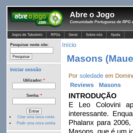
Abre o Jogo
Comunidade Portuguesa de RPG e
Jogos de Tabuleiro
RPGs
Geral
Sobre nós
Ajuda
Início
Pesquisar neste site:
Masons (Mauer 
Iniciar sessão
Por
soledade
em Doming
Utilizador:
*
Reviews
Masons
INTRODUÇÃO
Senha:
*
E Leo Colovini 
interessante. Enqu
Criar uma nova conta
Phalanx para 2006,
Pedir uma nova senha
Masons, que é um jo