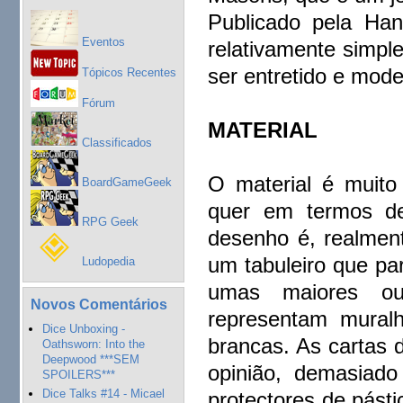
Publicado pela Ha
Eventos
relativamente simple
ser entretido e mod
Tópicos Recentes
Fórum
MATERIAL
Classificados
O material é muito
BoardGameGeek
quer em termos de
RPG Geek
desenho é, realmen
um tabuleiro que par
Ludopedia
umas maiores ou
Novos Comentários
representam muralh
Dice Unboxing -
brancas. As cartas 
Oathsworn: Into the
Deepwood ***SEM
opinião, demasiado
SPOILERS***
Dice Talks #14 - Micael
protectores de pást