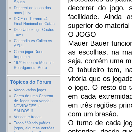
Sousa
decorrer do jogo, 
Descent ao longo dos
anos | Live
facilidade. Ainda
DICE no Terreno #4 -
superior do material
Final Nacional de Catan
Dice Unboxing - Cactus
O JOGO
Town
Cascadia vs Calico vs
Mauer Bauer funci
AZUL
as escolhas, na mai
Como jogar Dune
Imperium
seja, contém uma m
167º Encontro Mensal -
Boardgamers Porto
O tabuleiro tem, 
vitória que os joga
Tópicos do Fórum
o jogo. O resto do 
Vendo vários jogos
em cada extremidad
Cerca de uma Centena
de Jogos para venda! -
em três regiões prin
NOVIDADES +
SALDOS!!!
com um brasão.
Vendas e trocas
O turno de cada jo
Troco / Vendo (vários
jogos, algumas versões
entender, desde que