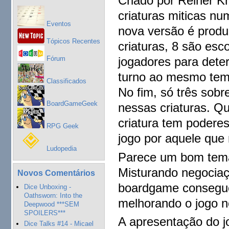
Criado por Reiner Kni
criaturas miticas nu
Eventos
nova versão é produ
Tópicos Recentes
criaturas, 8 são esc
Fórum
jogadores para dete
turno ao mesmo temp
Classificados
No fim, só três sobr
BoardGameGeek
nessas criaturas. Q
criatura tem podere
RPG Geek
jogo por aquele que 
Ludopedia
Parece um bom tema
Misturando negocia
Novos Comentários
boardgame consegue 
Dice Unboxing -
Oathsworn: Into the
melhorando o jogo n
Deepwood ***SEM
SPOILERS***
A apresentação do j
Dice Talks #14 - Micael