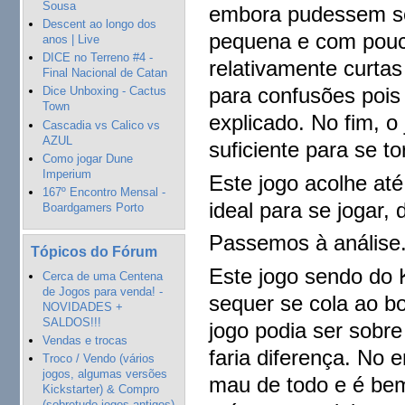
Sousa
embora pudessem ser
Descent ao longo dos
pequena e com pouc
anos | Live
DICE no Terreno #4 -
relativamente curtas
Final Nacional de Catan
para confusões pois
Dice Unboxing - Cactus
Town
explicado. No fim, 
Cascadia vs Calico vs
AZUL
suficiente para se to
Como jogar Dune
Imperium
Este jogo acolhe at
167º Encontro Mensal -
ideal para se jogar
Boardgamers Porto
Passemos à análise
Tópicos do Fórum
Este jogo sendo do 
Cerca de uma Centena
de Jogos para venda! -
sequer se cola ao b
NOVIDADES +
SALDOS!!!
jogo podia ser sobr
Vendas e trocas
faria diferença. No 
Troco / Vendo (vários
jogos, algumas versões
mau de todo e é bem
Kickstarter) & Compro
(sobretudo jogos antigos)