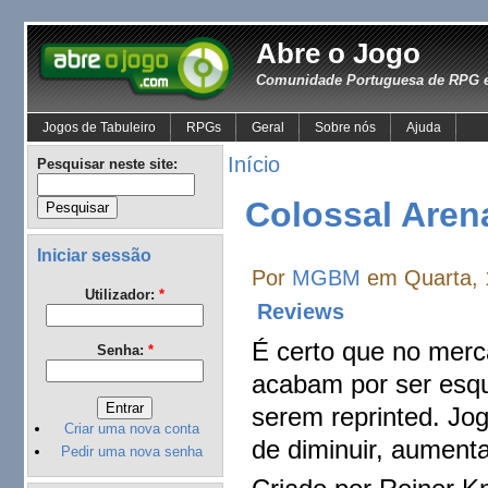
Abre o Jogo
Comunidade Portuguesa de RPG e
Jogos de Tabuleiro
RPGs
Geral
Sobre nós
Ajuda
Início
Pesquisar neste site:
Colossal Aren
Iniciar sessão
Por
MGBM
em Quarta, 
Utilizador:
*
Reviews
É certo que no mer
Senha:
*
acabam por ser esqu
serem reprinted. Jo
Criar uma nova conta
de diminuir, aument
Pedir uma nova senha