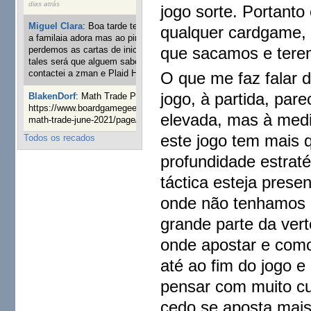
dias atrás
jogo sorte. Portanto
Miguel Clara
:
Boa tarde tenho jogo Mice and mistics que
qualquer cardgame, 
a familaia adora mas ao pintarmos as miniaturas
que sacamos e tere
perdemos as cartas de iniciaticva da expanção downood
tales será que alguem sabe onde adquirir as cartas já
contactei a zman e Plaid Hat e nada
O que me faz falar d
1 ano 8 semanas atrás
jogo, à partida, pa
BlakenDorf
:
Math Trade Portuguesa a decorrer. Aqui:
https://www.boardgamegeek.com/geeklist/286035/portugal-
elevada, mas à med
math-trade-june-2021/page/1
1 ano 9 semanas atrás
este jogo tem mais q
Todos os recados
profundidade estrat
táctica esteja prese
onde não tenhamos d
grande parte da ver
onde apostar e com
até ao fim do jogo 
pensar com muito c
cedo se aposta mais