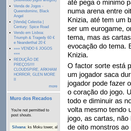
até pega o minimo p
Venda de Jogos -
numa arena entre oi
Queendomino, Black
Angel
Knizia, até tem um b
[Venda] Celestia |
Century: Spice Road
ser um eurogame, o
Vendo em Lisboa:
tema, mas as cartas
Triumph & Tragedy 60 €
e Neanderthal 20 €
evocação do tema. 
»»» VENDO 6 JOGOS
Knizia.
«««
REDUÇÃO DE
O factor sorte está 
PREÇOS!!!!
CLOUDSPIRE, ARKHAM
um jogador saca dur
HORROR, GLEN MORE
II
jogador pode fazer o
more
o coração do jogo. 
Muro dos Recados
todo e diminuir as 
volta mesmo tendo u
You're not permitted to
post shouts.
jogo, as cartas, não
de oito monstros ao
Silvana
:
ks Moku tower, alguém interessado?
40 semanas 3