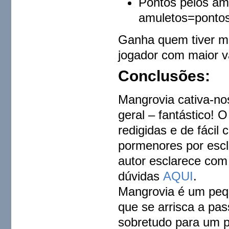
Pontos pelos am
amuletos=pontos
Ganha quem tiver m
jogador com maior v
Conclus
õ
es:
Mangrovia cativa-nos
geral – fantástico! 
redigidas e de fáci
pormenores por escla
autor esclarece com
dúvidas
AQUI
.
Mangrovia é um peq
que se arrisca a pas
sobretudo para um p