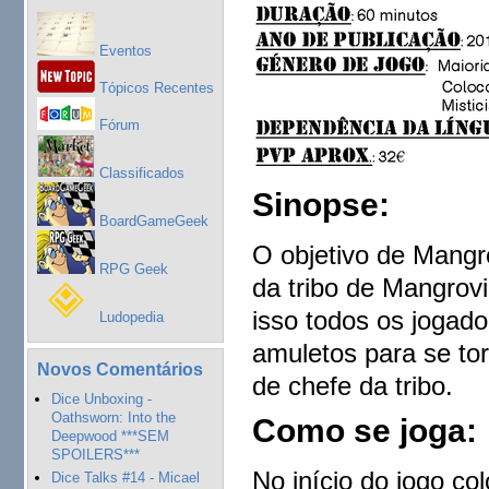
Eventos
Tópicos Recentes
Fórum
Classificados
Sinopse:
BoardGameGeek
O objetivo de Mangr
RPG Geek
da tribo de Mangrovi
isso todos os jogado
Ludopedia
amuletos para se tor
Novos Comentários
de chefe da tribo.
Dice Unboxing -
Oathsworn: Into the
Como se joga:
Deepwood ***SEM
SPOILERS***
No início do jogo co
Dice Talks #14 - Micael