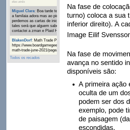
dias atrás
Na fase de colocaçã
Miguel Clara
:
Boa tarde tenho jogo Mice and mistics que
turno) coloca a sua 
a familaia adora mas ao pintarmos as miniaturas
perdemos as cartas de iniciaticva da expanção downood
inferior direito). A
tales será que alguem sabe onde adquirir as cartas já
contactei a zman e Plaid Hat e nada
1 ano 8 semanas atrás
Image Eilif Svensso
BlakenDorf
:
Math Trade Portuguesa a decorrer. Aqui:
https://www.boardgamegeek.com/geeklist/286035/portugal-
math-trade-june-2021/page/1
1 ano 9 semanas atrás
Na fase de movimen
Todos os recados
avança no sentido in
disponíveis são:
A primeira ação é
oculta de um dos
podem ser dos do
exemplo, pode tir
de paisagem (das
escondidas.