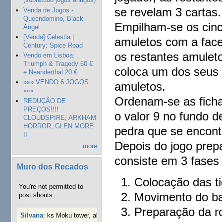
se revelam 3 cartas.
Venda de Jogos -
Queendomino, Black
Empilham-se os cinc
Angel
[Venda] Celestia |
amuletos com a face 
Century: Spice Road
os restantes amulet
Vendo em Lisboa:
Triumph & Tragedy 60 €
coloca um dos seus 
e Neanderthal 20 €
»»» VENDO 6 JOGOS
amuletos.
«««
Ordenam-se as ficha
REDUÇÃO DE
PREÇOS!!!!
o valor 9 no fundo d
CLOUDSPIRE, ARKHAM
HORROR, GLEN MORE
pedra que se encontr
II
Depois do jogo prep
more
consiste em 3 fase
Muro dos Recados
Colocação das ti
You're not permitted to
Movimento do ba
post shouts.
Preparação da r
Silvana
:
ks Moku tower, alguém interessado?
40 semanas 3