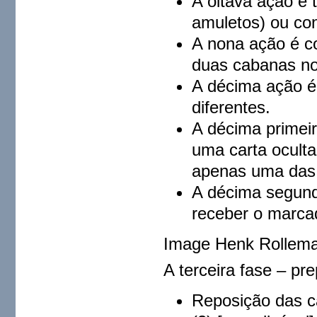
A oitava ação é 
amuletos) ou co
A nona ação é co
duas cabanas no
A décima ação é 
diferentes.
A décima primeir
uma carta oculta
apenas uma das a
A décima segund
receber o marcad
Image Henk Rollem
A terceira fase – pr
Reposição das ca