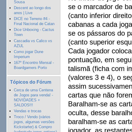
Sousa
se o marcador de ba
Descent ao longo dos
anos | Live
(canto inferior direi
DICE no Terreno #4 -
cabanas a cada joga
Final Nacional de Catan
Dice Unboxing - Cactus
se os pássaros do p
Town
(canto superior esqu
Cascadia vs Calico vs
AZUL
Cada jogador coloca
Como jogar Dune
Imperium
pontuação, em seguid
167º Encontro Mensal -
talismã (ficha com 
Boardgamers Porto
(valores 3 e 4), o s
Tópicos do Fórum
assim sucessivament
Cerca de uma Centena
cartas que não forem
de Jogos para venda! -
NOVIDADES +
Baralham-se as cart
SALDOS!!!
Vendas e trocas
oculta, desse baralh
Troco / Vendo (vários
baralham-se as cart
jogos, algumas versões
Kickstarter) & Compro
jogador, as restant
(sobretudo jogos antigos)