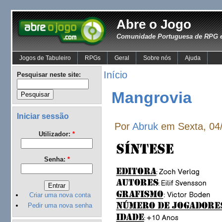
Abre o Jogo
Comunidade Portuguesa de RPG e
Jogos de Tabuleiro
RPGs
Geral
Sobre nós
Ajuda
Início
Pesquisar neste site:
Mangrovia
Iniciar sessão
Por
Abruk
em Sexta, 04/
Utilizador:
*
Senha:
*
Criar uma nova conta
Pedir uma nova senha