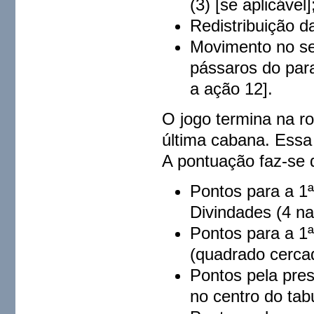
(3) [se aplicável]
Redistribuição d
Movimento no sen
pássaros do para
a ação 12].
O jogo termina na r
última cabana. Essa 
A pontuação faz-se 
Pontos para a 1ª
Divindades (4 na 
Pontos para a 1ª
(quadrado cercad
Pontos pela pre
no centro do tabu