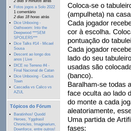
2 dias 9 minutos
atrás
Coloca-se o tabulei
Fotos jogos a Solo 2022
1 comentário
(ampulheta) na casa
2 dias 18 horas
atrás
Cada jogador receb
Dice Unboxing -
Oathsworn: Into the
cor à escolha. Colo
Deepwood ***SEM
SPOILERS***
pontuação do tabulei
Dice Talks #14 - Micael
Cada jogador recebe
Sousa
Descent ao longo dos
lado do seu tabuleir
anos | Live
usadas são colocada
DICE no Terreno #4 -
Final Nacional de Catan
(banco).
Dice Unboxing - Cactus
Town
Baralham-se todas a
Cascadia vs Calico vs
face oculta ao lado d
AZUL
do monte a cada joga
Tópicos do Fórum
aleatoriamente, esse
Baratinhos! Quodd
Uma partida de Arti
Heroes, Yggdrasil
Chronicles, Imaginarium,
fases:
Downforce, entre outros!