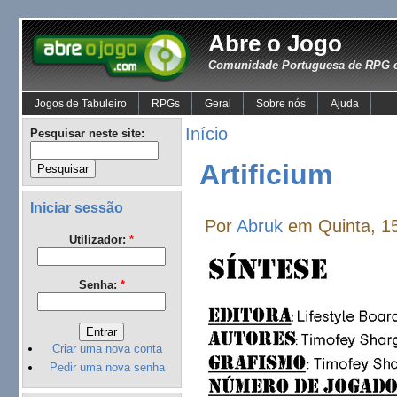
Abre o Jogo
Comunidade Portuguesa de RPG e
Jogos de Tabuleiro
RPGs
Geral
Sobre nós
Ajuda
Início
Pesquisar neste site:
Artificium
Iniciar sessão
Por
Abruk
em Quinta, 15
Utilizador:
*
Senha:
*
Criar uma nova conta
Pedir uma nova senha