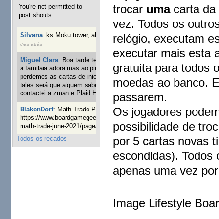
trocar
uma
carta da
You're not permitted to
post shouts.
vez. Todos os outros
Silvana
:
ks Moku tower, alguém interessado?
relógio, executam e
40 semanas 6
dias atrás
executar mais esta a
Miguel Clara
:
Boa tarde tenho jogo Mice and mistics que
gratuita para todos 
a familaia adora mas ao pintarmos as miniaturas
perdemos as cartas de iniciaticva da expanção downood
moedas ao banco. Es
tales será que alguem sabe onde adquirir as cartas já
contactei a zman e Plaid Hat e nada
passarem.
1 ano 8 semanas atrás
Os jogadores podem a
BlakenDorf
:
Math Trade Portuguesa a decorrer. Aqui:
https://www.boardgamegeek.com/geeklist/286035/portugal-
possibilidade de tro
math-trade-june-2021/page/1
1 ano 9 semanas atrás
por 5 cartas novas t
Todos os recados
escondidas). Todos
apenas uma vez por 
Image Lifestyle Bo