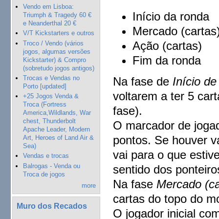
Vendo em Lisboa:
Início da ronda
Triumph & Tragedy 60 €
e Neanderthal 20 €
Mercado (cartas
V/T Kickstarters e outros
Ação (cartas)
Troco / Vendo (vários
jogos, algumas versões
Fim da ronda
Kickstarter) & Compro
(sobretudo jogos antigos)
Trocas e Vendas no
Na fase de
Início de
Porto [updated]
voltarem a ter 5 car
+25 Jogos Venda &
Troca (Fortress
fase).
America,Wildlands, War
chest, Thunderbolt
O marcador de jogad
Apache Leader, Modern
pontos. Se houver v
Art, Heroes of Land Air &
Sea)
vai para o que estive
Vendas e trocas
Balrogas - Venda ou
sentido dos ponteiro
Troca de jogos
Na fase
Mercado (ca
more
cartas do topo do m
Muro dos Recados
O jogador inicial co