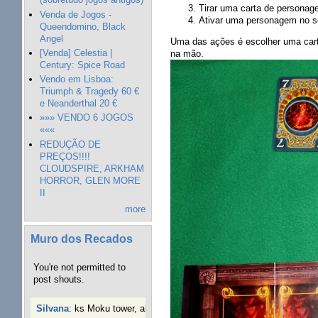
Tirar uma carta de personage
Venda de Jogos -
Ativar uma personagem no se
Queendomino, Black
Angel
Uma das ações é escolher uma carta
[Venda] Celestia |
na mão.
Century: Spice Road
Vendo em Lisboa:
Triumph & Tragedy 60 €
e Neanderthal 20 €
»»» VENDO 6 JOGOS
«««
REDUÇÃO DE
PREÇOS!!!!
CLOUDSPIRE, ARKHAM
HORROR, GLEN MORE
II
more
Muro dos Recados
You're not permitted to
post shouts.
Silvana
:
ks Moku tower, alguém interessado?
40 semanas 3