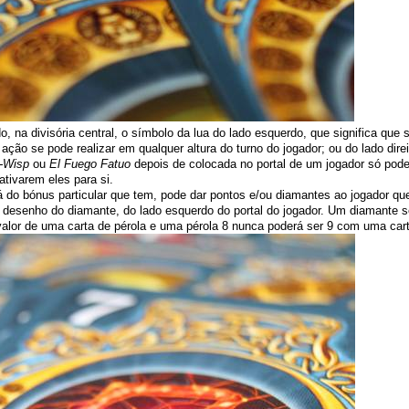
o, na divisória central, o símbolo da lua do lado esquerdo, que significa qu
 ação se pode realizar em qualquer altura do turno do jogador; ou do lado dire
e-Wisp
ou
El Fuego Fatuo
depois de colocada no portal de um jogador só pode
ativarem eles para si.
á do bónus particular que tem, pode dar pontos e/ou diamantes ao jogador qu
desenho do diamante, do lado esquerdo do portal do jogador. Um diamante s
valor de uma carta de pérola e uma pérola 8 nunca poderá ser 9 com uma car