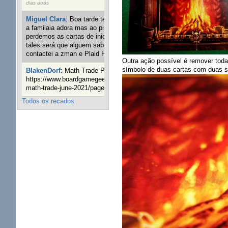
dias atrás
Miguel Clara
:
Boa tarde tenho jogo Mice and mistics que
a familaia adora mas ao pintarmos as miniaturas
perdemos as cartas de iniciaticva da expanção downood
tales será que alguem sabe onde adquirir as cartas já
contactei a zman e Plaid Hat e nada
1 ano 8 semanas atrás
Outra ação possível é remover toda
símbolo de duas cartas com duas se
BlakenDorf
:
Math Trade Portuguesa a decorrer. Aqui:
https://www.boardgamegeek.com/geeklist/286035/portugal-
math-trade-june-2021/page/1
1 ano 9 semanas atrás
Todos os recados