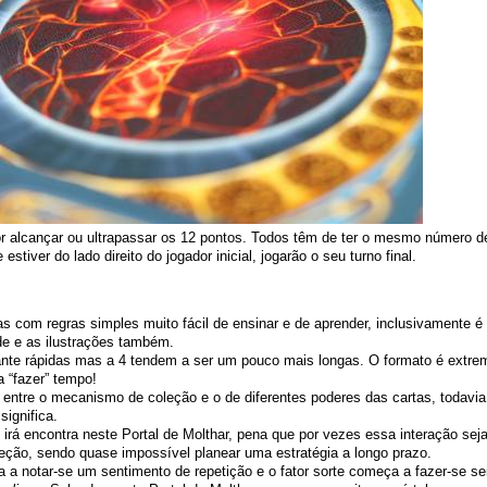
r alcançar ou ultrapassar os 12 pontos. Todos têm de ter o mesmo número de
stiver do lado direito do jogador inicial, jogarão o seu turno final.
as com regras simples muito fácil de ensinar e de aprender, inclusivamente 
de e as ilustrações também.
ante rápidas mas a 4 tendem a ser um pouco mais longas. O formato é extrem
a “fazer” tempo!
ntre o mecanismo de coleção e o de diferentes poderes das cartas, todavia, 
significa.
rá encontra neste Portal de Molthar, pena que por vezes essa interação se
ção, sendo quase impossível planear uma estratégia a longo prazo.
a notar-se um sentimento de repetição e o fator sorte começa a fazer-se se