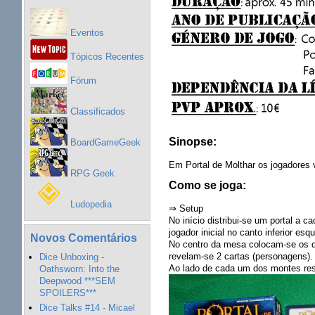
Eventos
Tópicos Recentes
Fórum
Classificados
Sinopse:
BoardGameGeek
Em Portal de Molthar os jogadores 
RPG Geek
Como se joga:
Ludopedia
⇒ Setup
No início distribui-se um portal a 
jogador inicial no canto inferior 
Novos Comentários
No centro da mesa colocam-se os d
revelam-se 2 cartas (personagens).
Dice Unboxing -
Ao lado de cada um dos montes res
Oathsworn: Into the
Deepwood ***SEM
SPOILERS***
Dice Talks #14 - Micael