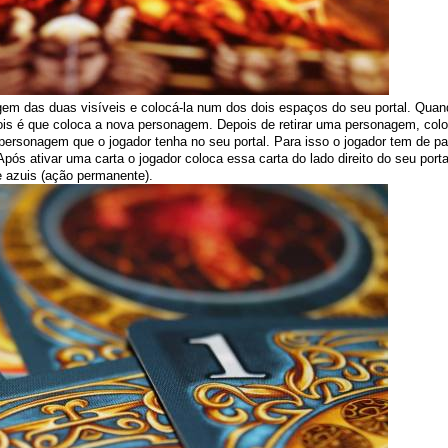
agem das duas visíveis e colocá-la num dos dois espaços do seu portal. Quand
ois é que coloca a nova personagem. Depois de retirar uma personagem, col
personagem que o jogador tenha no seu portal. Para isso o jogador tem de p
Após ativar uma carta o jogador coloca essa carta do lado direito do seu po
e azuis (ação permanente).