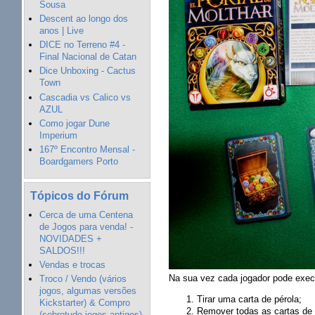
Sousa
Descent ao longo dos
anos | Live
DICE no Terreno #4 -
Final Nacional de Catan
Dice Unboxing - Cactus
Town
Cascadia vs Calico vs
AZUL
Como jogar Dune
Imperium
167º Encontro Mensal -
Boardgamers Porto
Tópicos do Fórum
Cerca de uma Centena
de Jogos para venda! -
NOVIDADES +
SALDOS!!!
Vendas e trocas
Na sua vez cada jogador pode execu
Troco / Vendo (vários
jogos, algumas versões
Tirar uma carta de pérola;
Kickstarter) & Compro
Remover todas as cartas de p
(sobretudo jogos antigos)