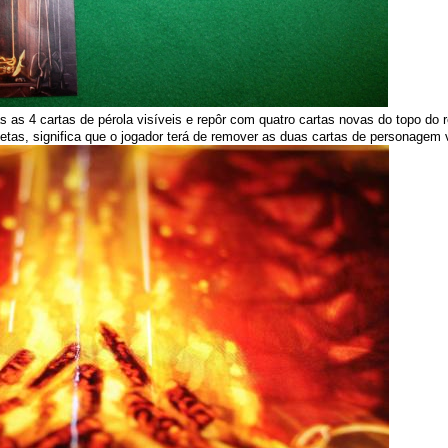
s as 4 cartas de pérola visíveis e repôr com quatro cartas novas do topo d
tas, significa que o jogador terá de remover as duas cartas de personagem 