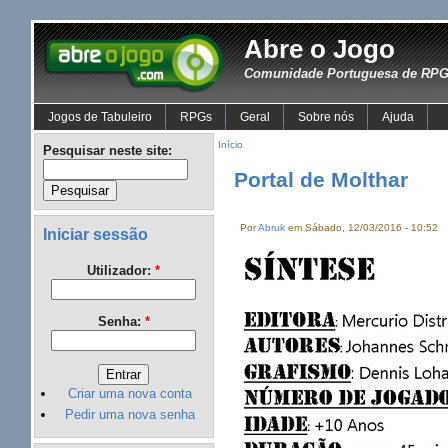
Abre o Jogo
Comunidade Portuguesa de RPG 
Jogos de Tabuleiro
RPGs
Geral
Sobre nós
Ajuda
Início
Pesquisar neste site:
Portal de Molthar
Por
Abruk
em Sábado, 12/03/2016 - 10:52
Iniciar sessão
Utilizador:
*
Senha:
*
Criar uma nova conta
Pedir uma nova senha