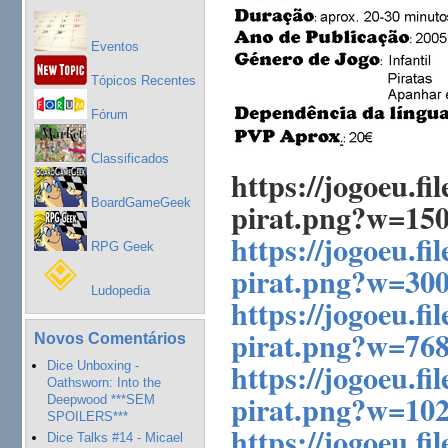
Eventos
Tópicos Recentes
Fórum
Classificados
https://jogoeu.fi
BoardGameGeek
pirat.png?w=150
https://jogoeu.fi
RPG Geek
pirat.png?w=30
Ludopedia
https://jogoeu.fi
pirat.png?w=76
Novos Comentários
https://jogoeu.fi
Dice Unboxing -
Oathsworn: Into the
pirat.png?w=10
Deepwood ***SEM
SPOILERS***
https://jogoeu.fi
Dice Talks #14 - Micael