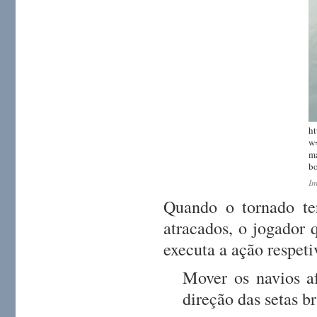
ht
w=
ma
bo
Im
Quando o tornado t
atracados, o jogador 
executa a ação respeti
Mover os navios af
direção das setas b