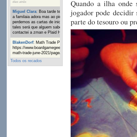
Quando a ilha onde 
dias atrás
jogador pode decidir 
Miguel Clara
:
Boa tarde tenho jogo Mice and mistics que
a familaia adora mas ao pintarmos as miniaturas
parte do tesouro ou pr
perdemos as cartas de iniciaticva da expanção downood
tales será que alguem sabe onde adquirir as cartas já
contactei a zman e Plaid Hat e nada
1 ano 8 semanas atrás
BlakenDorf
:
Math Trade Portuguesa a decorrer. Aqui:
https://www.boardgamegeek.com/geeklist/286035/portugal-
math-trade-june-2021/page/1
1 ano 9 semanas atrás
Todos os recados