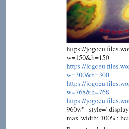
https://jogoeu.file
w=150
https://jogoeu.file
w=300&h=300
https://jogoeu.file
w=768&h=768
https://jogoeu.file
960w" style="display
max-width: 100%; hei