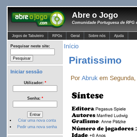
Abre o Jogo
Comunidade Portuguesa de RPG e
Jogos de Tabuleiro
RPGs
Geral
Sobre nós
Ajuda
Início
Pesquisar neste site:
Piratissimo
Iniciar sessão
Por
Abruk
em Segunda, 
Utilizador:
*
Senha:
*
Criar uma nova conta
Pedir uma nova senha