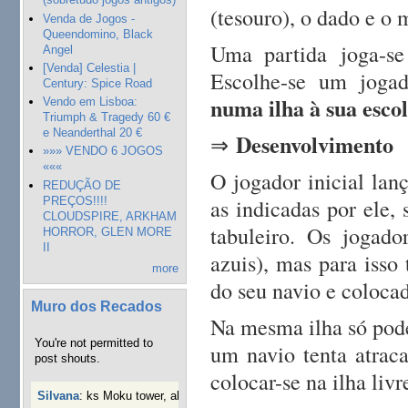
(tesouro), o dado e o 
Venda de Jogos -
Queendomino, Black
Uma partida joga-se
Angel
[Venda] Celestia |
Escolhe-se um jogad
Century: Spice Road
numa ilha à sua esco
Vendo em Lisboa:
Triumph & Tragedy 60 €
e Neanderthal 20 €
Desenvolvimento
⇒
»»» VENDO 6 JOGOS
«««
O jogador inicial lan
REDUÇÃO DE
as indicadas por ele,
PREÇOS!!!!
CLOUDSPIRE, ARKHAM
tabuleiro. Os jogado
HORROR, GLEN MORE
II
azuis), mas para isso
more
do seu navio e colocad
Muro dos Recados
Na mesma ilha só pode
You're not permitted to
um navio tenta atraca
post shouts.
colocar-se na ilha livr
Silvana
:
ks Moku tower, alguém interessado?
40 semanas 3