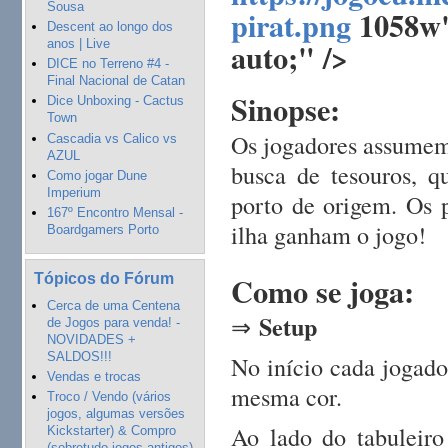
Sousa
pirat.png
1058w"
Descent ao longo dos
auto;" />
anos | Live
DICE no Terreno #4 -
Final Nacional de Catan
Sinopse:
Dice Unboxing - Cactus
Town
Os jogadores assumem 
Cascadia vs Calico vs
AZUL
busca de tesouros, q
Como jogar Dune
Imperium
porto de origem. Os p
167º Encontro Mensal -
ilha ganham o jogo!
Boardgamers Porto
Como se joga:
Tópicos do Fórum
Cerca de uma Centena
Setup
⇒
de Jogos para venda! -
NOVIDADES +
SALDOS!!!
No início cada jogado
Vendas e trocas
mesma cor.
Troco / Vendo (vários
jogos, algumas versões
Ao lado do tabuleiro
Kickstarter) & Compro
(sobretudo jogos antigos)