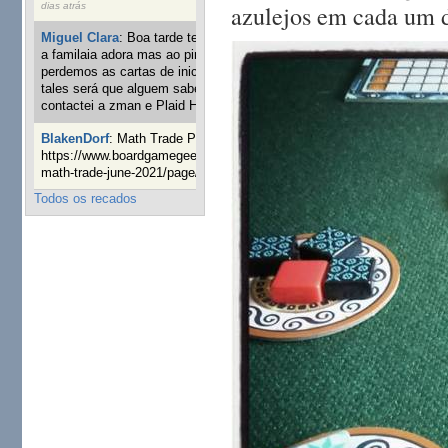
azulejos em cada um do
dias atrás
Miguel Clara
:
Boa tarde tenho jogo Mice and mistics que
a familaia adora mas ao pintarmos as miniaturas
perdemos as cartas de iniciaticva da expanção downood
tales será que alguem sabe onde adquirir as cartas já
contactei a zman e Plaid Hat e nada
1 ano 8 semanas atrás
BlakenDorf
:
Math Trade Portuguesa a decorrer. Aqui:
https://www.boardgamegeek.com/geeklist/286035/portugal-
math-trade-june-2021/page/1
1 ano 9 semanas atrás
Todos os recados