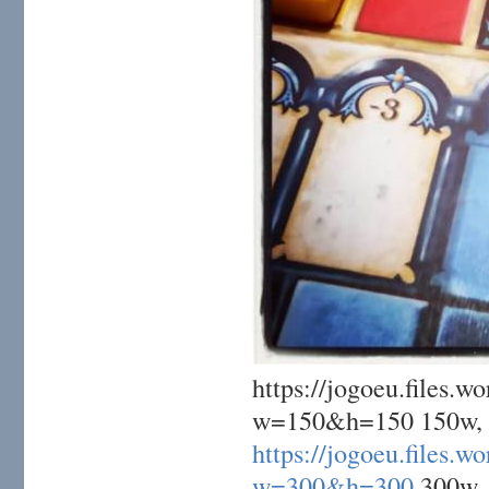
https://jogoeu.file
w=150&h=150 150w,
https://jogoeu.file
w=300&h=300
300w,