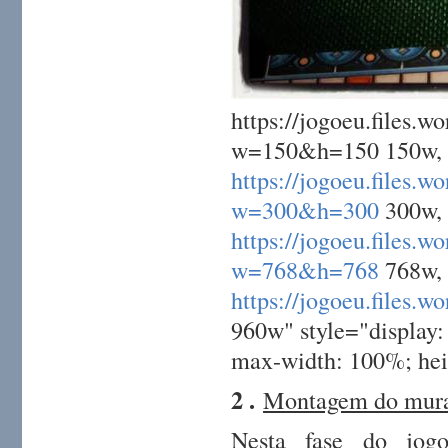
https://jogoeu.file
w=150&h=150 150w,
https://jogoeu.file
w=300&h=300
300w,
https://jogoeu.file
w=768&h=768
768w,
https://jogoeu.file
960w" style="display: 
max-width: 100%; hei
2 .
Montagem do mur
Nesta fase do jogo