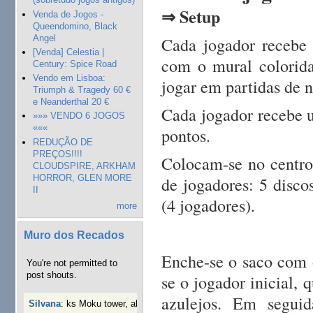
⇒ Setup
Venda de Jogos -
Queendomino, Black
Angel
Cada jogador recebe 
[Venda] Celestia |
com o mural colorida
Century: Spice Road
Vendo em Lisboa:
jogar em partidas de ní
Triumph & Tragedy 60 €
e Neanderthal 20 €
Cada jogador recebe u
»»» VENDO 6 JOGOS
«««
pontos.
REDUÇÃO DE
PREÇOS!!!!
Colocam-se no centro
CLOUDSPIRE, ARKHAM
HORROR, GLEN MORE
de jogadores: 5 discos
II
(4 jogadores).
more
Muro dos Recados
Enche-se o saco com o
You're not permitted to
post shouts.
se o jogador inicial,
azulejos. Em seguid
Silvana
:
ks Moku tower, alguém interessado?
40 semanas 3