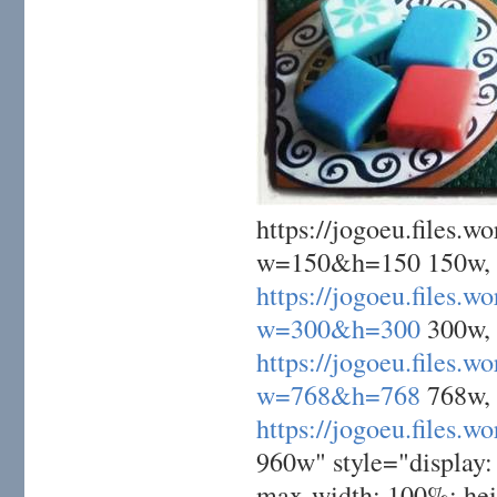
https://jogoeu.file
w=150&h=150 150w,
https://jogoeu.file
w=300&h=300
300w,
https://jogoeu.file
w=768&h=768
768w,
https://jogoeu.file
960w" style="display: 
max-width: 100%; hei