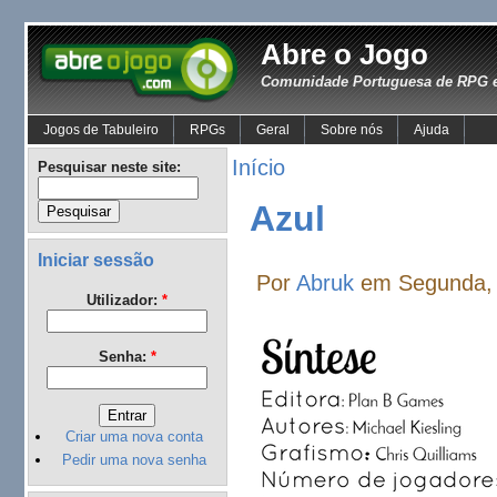
Abre o Jogo
Comunidade Portuguesa de RPG e
Jogos de Tabuleiro
RPGs
Geral
Sobre nós
Ajuda
Início
Pesquisar neste site:
Azul
Iniciar sessão
Por
Abruk
em Segunda, 
Utilizador:
*
Senha:
*
Criar uma nova conta
Pedir uma nova senha