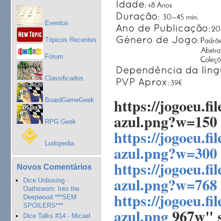
Eventos
Tópicos Recentes
Fórum
Classificados
https://jogoeu.fi
BoardGameGeek
azul.png?w=150
RPG Geek
https://jogoeu.fi
Ludopedia
azul.png?w=300
https://jogoeu.fi
Novos Comentários
azul.png?w=768
Dice Unboxing -
Oathsworn: Into the
https://jogoeu.fi
Deepwood ***SEM
SPOILERS***
azul.png
967w" s
Dice Talks #14 - Micael