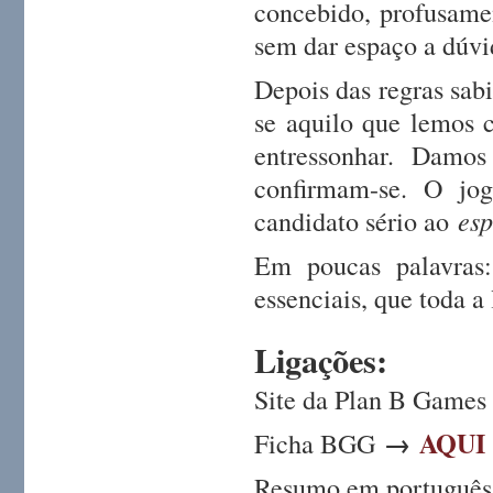
concebido, profusame
sem dar espaço a dúvi
Depois das regras sab
se aquilo que lemos 
entressonhar. Damos
confirmam-se. O j
candidato sério ao
esp
Em poucas palavras:
essenciais, que toda a
Liga
çõ
es:
Site da Plan B Game
→
AQUI
Ficha BGG
Resumo em portuguê