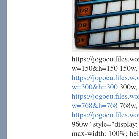
https://jogoeu.file
w=150&h=150 150w,
https://jogoeu.file
w=300&h=300
300w,
https://jogoeu.file
w=768&h=768
768w,
https://jogoeu.file
960w" style="display: 
max-width: 100%; hei