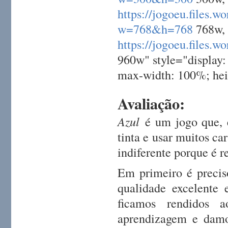
https://jogoeu.file
w=768&h=768
768w,
https://jogoeu.file
960w" style="display: 
max-width: 100%; hei
Avaliação:
Azul
é um jogo que, 
tinta e usar muitos ca
indiferente porque é 
Em primeiro é precis
qualidade excelente 
ficamos rendidos 
aprendizagem e damo