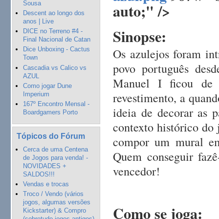
Sousa
auto;" />
Descent ao longo dos
anos | Live
Sinopse:
DICE no Terreno #4 -
Final Nacional de Catan
Os azulejos foram int
Dice Unboxing - Cactus
Town
povo português desd
Cascadia vs Calico vs
AZUL
Manuel I ficou de
Como jogar Dune
revestimento, a quand
Imperium
167º Encontro Mensal -
ideia de decorar as 
Boardgamers Porto
contexto histórico do
Tópicos do Fórum
compor um mural em 
Cerca de uma Centena
Quem conseguir fazê-
de Jogos para venda! -
NOVIDADES +
vencedor!
SALDOS!!!
Vendas e trocas
Troco / Vendo (vários
jogos, algumas versões
Como se joga:
Kickstarter) & Compro
(sobretudo jogos antigos)