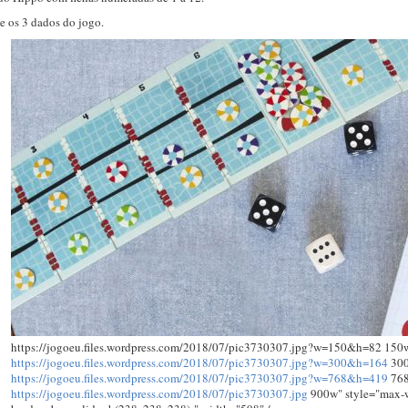
e os 3 dados do jogo.
https://jogoeu.files.wordpress.com/2018/07/pic3730307.jpg?w=150&h=82 150
https://jogoeu.files.wordpress.com/2018/07/pic3730307.jpg?w=300&h=164
300
https://jogoeu.files.wordpress.com/2018/07/pic3730307.jpg?w=768&h=419
768
https://jogoeu.files.wordpress.com/2018/07/pic3730307.jpg
900w" style="max-w