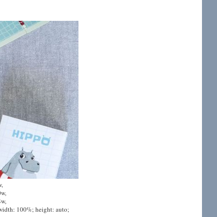
w,
w,
w,
idth: 100%; height: auto;