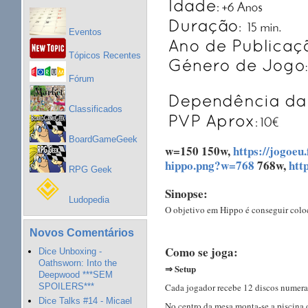
Eventos
Tópicos Recentes
Fórum
Classificados
BoardGameGeek
w=150 150w,
https://jogoeu
hippo.png?w=768
768w,
htt
RPG Geek
Sinopse:
Ludopedia
O objetivo em Hippo é conseguir coloc
Novos Comentários
Como se joga:
Dice Unboxing -
Oathsworn: Into the
⇒ Setup
Deepwood ***SEM
Cada jogador recebe 12 discos numerad
SPOILERS***
Dice Talks #14 - Micael
No centro da mesa monta-se a piscina 