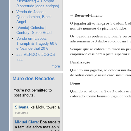
Kickstarter) & Compro
(sobretudo jogos antigos)
Venda de Jogos -
Desenvolvimento
⇒
Queendomino, Black
Angel
O jogador ativo lança os 3 dados. Ca
[Venda] Celestia |
nos três números da piscina obtidos.
Century: Spice Road
Os jogadores podem adicionar 2 ou os 
Vendo em Lisboa:
adicionarem os 3 dados só colocam 1 d
Triumph & Tragedy 60 €
Sempre que se coloca um disco na pisci
e Neanderthal 20 €
empurra-se esse para a pista superior 
»»» VENDO 6 JOGOS
«««
Penalização
:
more
Quando um jogador, ao colocar um dos 
de outras cores, e nesse caso, nos turn
Muro dos Recados
Bónus
:
You're not permitted to
Quando ao adicionar 2 ou 3 dados se ob
post shouts.
colocado. Como bónus o jogador pode j
Silvana
:
ks Moku tower, alguém interessado?
40 semanas 3
dias atrás
Miguel Clara
:
Boa tarde tenho jogo Mice and mistics que
a familaia adora mas ao pintarmos as miniaturas