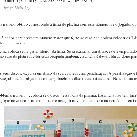
border: 1px solid rgb(238, 238, 238);" width="598" />
Image Elclarkey
da número obtido corresponde à ficha de piscina com esse número. Se o jogador op
3 dados para obter um número maior que 6, nesse caso não podem colocar os 3 disc
isco na piscina.
na coloca-se na pista inferior da ficha. Se já existir aí um disco, este é empurrado
e no caso da pista superior estar ocupada também, essa ficha é devolvida ao dono p
seus discos, expulsa um disco da sua cor, tem uma penalização. A penalização é f
os seguintes, é obrigado a colocar primeiro os discos das outras cores. Nessa altura
tém o número 7, coloca-se o disco nessa ficha da piscina. Essa ficha não tem limit
ogar novamente, no entanto, se conseguir novamente obter o número 7, no seu turn