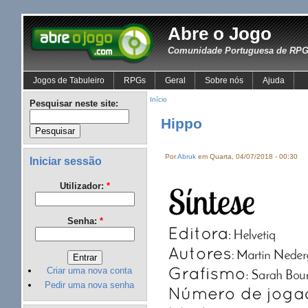
Abre o Jogo
Comunidade Portuguesa de RPG 
Jogos de Tabuleiro
RPGs
Geral
Sobre nós
Ajuda
Início
Pesquisar neste site:
Hippo
Por
Abruk
em Quarta, 04/07/2018 - 00:30
Iniciar sessão
Utilizador:
*
Senha:
*
Criar uma nova conta
Pedir uma nova senha