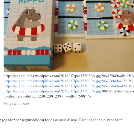
https://jogoeu.files.wordpress.com/2018/07/pic3730306.jpg?w=150&h=86 150
https://jogoeu.files.wordpress.com/2018/07/pic3730306.jpg?w=300&h=172
300
https://jogoeu.files.wordpress.com/2018/07/pic3730306.jpg?w=768&h=439
768
https://jogoeu.files.wordpress.com/2018/07/pic3730306.jpg
900w" style="max-w
border: 1px solid rgb(238, 238, 238);" width="598" />
Image Elclarkey
jogador conseguir colocar todos os seus discos. Esse jogador é o vencedor.