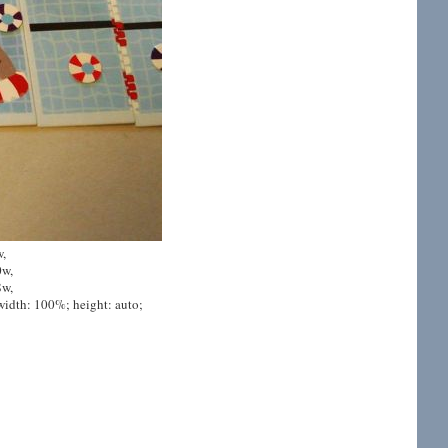
w,
w,
w,
idth: 100%; height: auto;