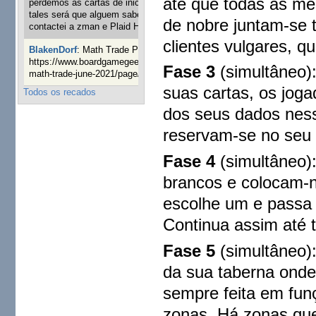
até que todas as me
perdemos as cartas de iniciaticva da expanção downood
tales será que alguem sabe onde adquirir as cartas já
de nobre juntam-se 
contactei a zman e Plaid Hat e nada
1 ano 8 semanas atrás
clientes vulgares,
BlakenDorf
:
Math Trade Portuguesa a decorrer. Aqui:
https://www.boardgamegeek.com/geeklist/286035/portugal-
Fase 3
(simultâneo)
math-trade-june-2021/page/1
1 ano 9 semanas atrás
suas cartas, os jog
Todos os recados
dos seus dados nes
reservam-se no seu 
Fase 4
(simultâneo)
brancos e colocam-
escolhe um e passa 
Continua assim até 
Fase 5
(simultâneo)
da sua taberna onde
sempre feita em fun
zonas. Há zonas qu