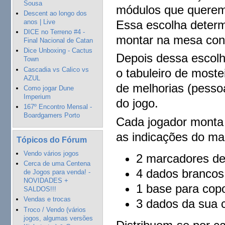
Sousa
módulos que querem 
Descent ao longo dos
anos | Live
Essa escolha deter
DICE no Terreno #4 -
montar na mesa conf
Final Nacional de Catan
Dice Unboxing - Cactus
Depois dessa escolh
Town
Cascadia vs Calico vs
o tabuleiro de moste
AZUL
de melhorias (pessoa
Como jogar Dune
Imperium
do jogo.
167º Encontro Mensal -
Boardgamers Porto
Cada jogador monta o
as indicações do ma
Tópicos do Fórum
Vendo vários jogos
2 marcadores de
Cerca de uma Centena
4 dados brancos
de Jogos para venda! -
NOVIDADES +
1 base para cop
SALDOS!!!
Vendas e trocas
3 dados da sua 
Troco / Vendo (vários
jogos, algumas versões