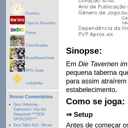
Eventos
Tópicos Recentes
Fórum
Classificados
Sinopse:
BoardGameGeek
Em
Die Tavernen im
RPG Geek
pequena taberna que
para assim atraírem
Ludopedia
estabelecimento.
Novos Comentários
Como se joga:
Dice Unboxing -
Oathsworn: Into the
⇒ Setup
Deepwood ***SEM
SPOILERS***
Antes de começar o
Dice Talks #14 - Micael