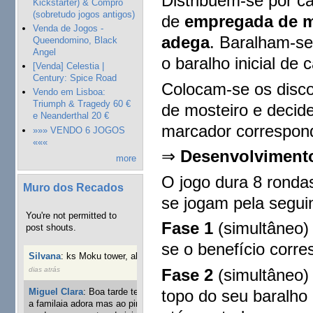
Distribuem-se por c
Kickstarter) & Compro
(sobretudo jogos antigos)
de
empregada de 
Venda de Jogos -
adega
. Baralham-se
Queendomino, Black
Angel
o baralho inicial de 
[Venda] Celestia |
Century: Spice Road
Colocam-se os disco
Vendo em Lisboa:
Triumph & Tragedy 60 €
de mosteiro e decide
e Neanderthal 20 €
marcador correspond
»»» VENDO 6 JOGOS
«««
⇒
Desenvolviment
more
O jogo dura 8 ronda
Muro dos Recados
se jogam pela segui
You're not permitted to
Fase 1
(simultâneo)
post shouts.
se o benefício corr
Silvana
:
ks Moku tower, alguém interessado?
40 semanas 3
Fase 2
(simultâneo)
dias atrás
topo do seu baralho
Miguel Clara
:
Boa tarde tenho jogo Mice and mistics que
a familaia adora mas ao pintarmos as miniaturas