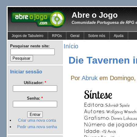
Abre o Jogo
Comunidade Portuguesa de RPG e
Jogos de Tabuleiro
RPGs
Geral
Sobre nós
Ajuda
Início
Pesquisar neste site:
Die Tavernen i
Iniciar sessão
Por
Abruk
em Domingo, 
Utilizador:
*
Senha:
*
Criar uma nova conta
Pedir uma nova senha