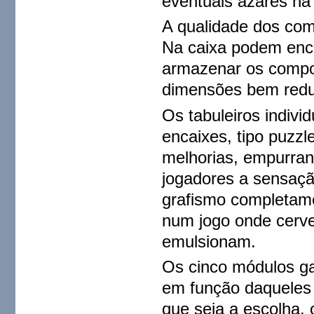
eventuais azares na 
A qualidade dos com
Na caixa podem enco
armazenar os compon
dimensões bem redu
Os tabuleiros indivi
encaixes, tipo puzz
melhorias, empurran
jogadores a sensaçã
grafismo completame
num jogo onde cervej
emulsionam.
Os cinco módulos ga
em função daqueles 
que seja a escolha, 