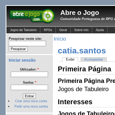
Abre o Jogo
Comunidade Portuguesa de RPG e
Jogos de Tabuleiro
RPGs
Geral
Sobre nós
Ajuda
Início
Pesquisar neste site:
catia.santos
Exibir
Acompanhar
Iniciar sessão
Primeira Página
Utilizador:
*
Primeira Página Pre
Senha:
*
Jogos de Tabuleiro
Interesses
Criar uma nova conta
Pedir uma nova senha
Jogos de Tabuleiro