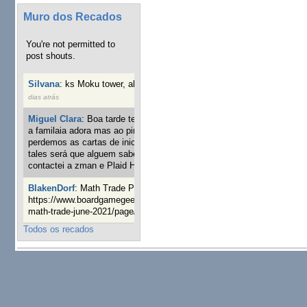
Muro dos Recados
You're not permitted to
post shouts.
Silvana
:
ks Moku tower, alguém interessado?
4 semanas 2
dias atrás
Miguel Clara
:
Boa tarde tenho jogo Mice and mistics que
a familaia adora mas ao pintarmos as miniaturas
perdemos as cartas de iniciaticva da expanção downood
tales será que alguem sabe onde adquirir as cartas já
contactei a zman e Plaid Hat e nada
24 semanas 1 dia atrás
BlakenDorf
:
Math Trade Portuguesa a decorrer. Aqui:
https://www.boardgamegeek.com/geeklist/286035/portugal-
math-trade-june-2021/page/1
25 semanas 3 dias atrás
Todos os recados