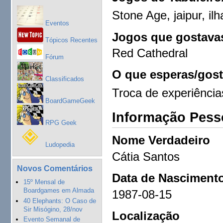
Stone Age, jaipur, ilh
Eventos
Jogos que gostavas
Tópicos Recentes
Red Cathedral
Fórum
O que esperas/gost
Classificados
Troca de experiênci
BoardGameGeek
Informação Pess
RPG Geek
Nome Verdadeiro
Ludopedia
Cátia Santos
Novos Comentários
Data de Nasciment
15º Mensal de
Boardgames em Almada
1987-08-15
40 Elephants: O Caso de
Sir Misógino, 28/nov
Localização
Evento Semanal de