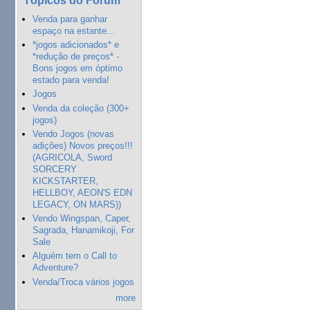
Venda para ganhar
espaço na estante...
*jogos adicionados* e
*redução de preços* -
Bons jogos em óptimo
estado para venda!
Jogos
Venda da coleção (300+
jogos)
Vendo Jogos (novas
adições) Novos preços!!!
(AGRICOLA, Sword
SORCERY
KICKSTARTER,
HELLBOY, AEON'S EDN
LEGACY, ON MARS))
Vendo Wingspan, Caper,
Sagrada, Hanamikoji, For
Sale
Alguém tem o Call to
Adventure?
Venda/Troca vários jogos
more