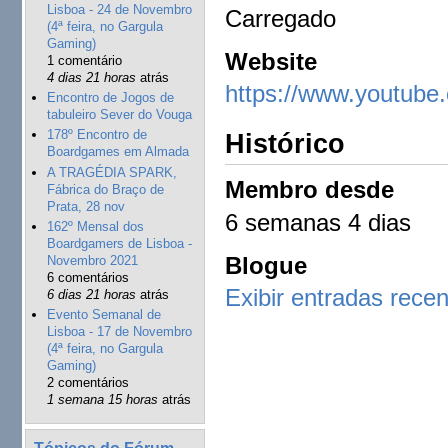
Lisboa - 24 de Novembro
Carregado
(4ª feira, no Gargula
Gaming)
Website
1 comentário
4 dias 21 horas
atrás
https://www.youtub
Encontro de Jogos de
tabuleiro Sever do Vouga
178º Encontro de
Histórico
Boardgames em Almada
A TRAGÉDIA SPARK,
Membro desde
Fábrica do Braço de
Prata, 28 nov
6 semanas 4 dias
162º Mensal dos
Boardgamers de Lisboa -
Blogue
Novembro 2021
6 comentários
Exibir entradas rece
6 dias 21 horas
atrás
Evento Semanal de
Lisboa - 17 de Novembro
(4ª feira, no Gargula
Gaming)
2 comentários
1 semana 15 horas
atrás
Tópicos do Fórum