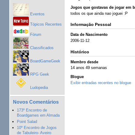
Jogos que gostavas de jogar em b
todos os que ainda nao joguei :P
Eventos
Tópicos Recentes
Informação Pessoal
Fórum
Data de Nascimento
2006-11-12
Classificados
Histórico
BoardGameGeek
Membro desde
14 anos 49 semanas
RPG Geek
Blogue
Exibir entradas recentes no blogue
Ludopedia
Novos Comentários
173º Encontro de
Boardgames em Almada
Point Salad
10º Encontro de Jogos
de Tabuleiro- Aveiro