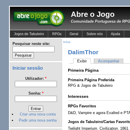
Abre o Jogo
Comunidade Portuguesa de RPG 
Jogos de Tabuleiro
RPGs
Geral
Sobre nós
Ajuda
Início
Pesquisar neste site:
DalimThor
Exibir
Acompanhar
Iniciar sessão
Primeira Página
Utilizador:
*
Primeira Página Preferida
RPG & Jogos de Tabuleiro
Senha:
*
Interesses
RPGs Favoritos
D&D, Vampire e agora Exalted e PTA
Criar uma nova conta
Pedir uma nova senha
Jogos de Tabuleiro/Cartas Favorit
Twilight Imperium. Civilization. 1861.