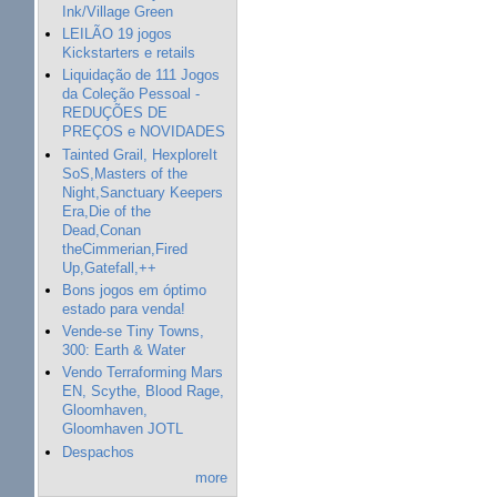
Ink/Village Green
LEILÃO 19 jogos
Kickstarters e retails
Liquidação de 111 Jogos
da Coleção Pessoal -
REDUÇÕES DE
PREÇOS e NOVIDADES
Tainted Grail, HexploreIt
SoS,Masters of the
Night,Sanctuary Keepers
Era,Die of the
Dead,Conan
theCimmerian,Fired
Up,Gatefall,++
Bons jogos em óptimo
estado para venda!
Vende-se Tiny Towns,
300: Earth & Water
Vendo Terraforming Mars
EN, Scythe, Blood Rage,
Gloomhaven,
Gloomhaven JOTL
Despachos
more