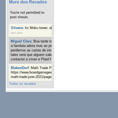
Muro dos Recados
You're not permitted to
post shouts.
Silvana
:
ks Moku tower, alguém interessado?
34 semanas 6
dias atrás
Miguel Clara
:
Boa tarde tenho jogo Mice and mistics que
a familaia adora mas ao pintarmos as miniaturas
perdemos as cartas de iniciaticva da expanção downood
tales será que alguem sabe onde adquirir as cartas já
contactei a zman e Plaid Hat e nada
1 ano 2 semanas atrás
BlakenDorf
:
Math Trade Portuguesa a decorrer. Aqui:
https://www.boardgamegeek.com/geeklist/286035/portugal-
math-trade-june-2021/page/1
1 ano 3 semanas atrás
Todos os recados