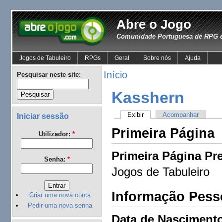
Abre o Jogo
Comunidade Portuguesa de RPG e
Jogos de Tabuleiro
RPGs
Geral
Sobre nós
Ajuda
Início
Pesquisar neste site:
Kasshern
Exibir
Acompanhar
Iniciar sessão
Primeira Página
Utilizador:
*
Primeira Página Pre
Senha:
*
Jogos de Tabuleiro
Informação Pess
Criar uma nova conta
Pedir uma nova senha
Data de Nasciment