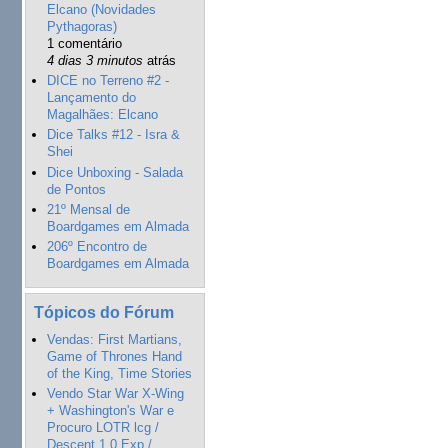
Elcano (Novidades
Pythagoras)
1 comentário
4 dias 3 minutos
atrás
DICE no Terreno #2 -
Lançamento do
Magalhães: Elcano
Dice Talks #12 - Isra &
Shei
Dice Unboxing - Salada
de Pontos
21º Mensal de
Boardgames em Almada
206º Encontro de
Boardgames em Almada
Tópicos do Fórum
Vendas: First Martians,
Game of Thrones Hand
of the King, Time Stories
Vendo Star War X-Wing
+ Washington's War e
Procuro LOTR lcg /
Descent 1.0 Exp /