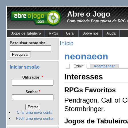
Abre o Jogo
Comunidade Portuguesa de RPG e
Jogos de Tabuleiro
RPGs
Geral
Sobre nós
Ajuda
Início
Pesquisar neste site:
neonaeon
Exibir
Acompanhar
Iniciar sessão
Interesses
Utilizador:
*
RPGs Favoritos
Senha:
*
Pendragon, Call of C
Stormbringer.
Criar uma nova conta
Pedir uma nova senha
Jogos de Tabuleiro