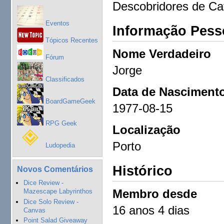
Descobridores de Ca
Eventos
Informação Pess
Tópicos Recentes
Nome Verdadeiro
Fórum
Jorge
Classificados
Data de Nasciment
BoardGameGeek
1977-08-15
RPG Geek
Localização
Porto
Ludopedia
Histórico
Novos Comentários
Dice Review -
Membro desde
Mazescape Labyrinthos
Dice Solo Review -
16 anos 4 dias
Canvas
Point Salad Giveaway