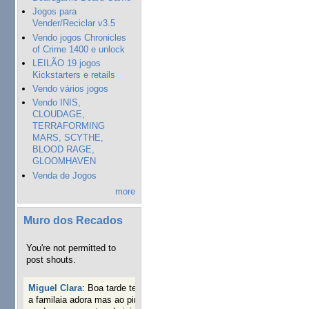
Jogos para
Vender/Reciclar v3.5
Vendo jogos Chronicles
of Crime 1400 e unlock
LEILÃO 19 jogos
Kickstarters e retails
Vendo vários jogos
Vendo INIS,
CLOUDAGE,
TERRAFORMING
MARS, SCYTHE,
BLOOD RAGE,
GLOOMHAVEN
Venda de Jogos
more
Muro dos Recados
You're not permitted to
post shouts.
Miguel Clara
:
Boa tarde tenho jogo Mice and mistics que
a familaia adora mas ao pintarmos as miniaturas