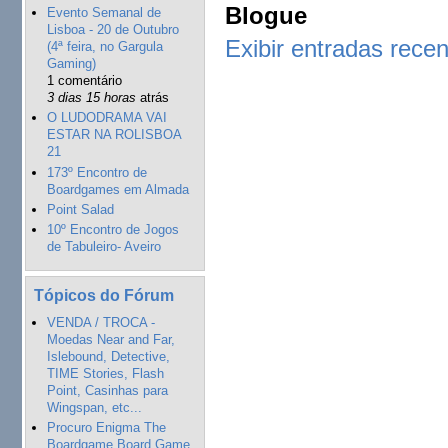
Blogue
Evento Semanal de
Lisboa - 20 de Outubro
Exibir entradas rece
(4ª feira, no Gargula
Gaming)
1 comentário
3 dias 15 horas
atrás
O LUDODRAMA VAI
ESTAR NA ROLISBOA
21
173º Encontro de
Boardgames em Almada
Point Salad
10º Encontro de Jogos
de Tabuleiro- Aveiro
Tópicos do Fórum
VENDA / TROCA -
Moedas Near and Far,
Islebound, Detective,
TIME Stories, Flash
Point, Casinhas para
Wingspan, etc...
Procuro Enigma The
Boardgame Board Game