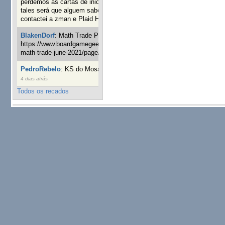
perdemos as cartas de iniciaticva da expanção downood
tales será que alguem sabe onde adquirir as cartas já
contactei a zman e Plaid Hat e nada
19 semanas 5 horas atrás
BlakenDorf
:
Math Trade Portuguesa a decorrer. Aqui:
https://www.boardgamegeek.com/geeklist/286035/portugal-
math-trade-june-2021/page/1
20 semanas 1 dia atrás
PedroRebelo
:
KS do Mosaic em 10 minutos :)
23 semanas
4 dias atrás
Todos os recados