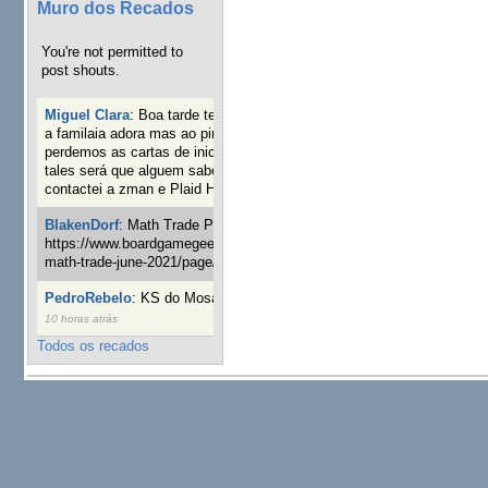
Muro dos Recados
You're not permitted to
post shouts.
Miguel Clara
:
Boa tarde tenho jogo Mice and mistics que
a familaia adora mas ao pintarmos as miniaturas
perdemos as cartas de iniciaticva da expanção downood
tales será que alguem sabe onde adquirir as cartas já
contactei a zman e Plaid Hat e nada
19 semanas 3 dias atrás
BlakenDorf
:
Math Trade Portuguesa a decorrer. Aqui:
https://www.boardgamegeek.com/geeklist/286035/portugal-
math-trade-june-2021/page/1
20 semanas 5 dias atrás
PedroRebelo
:
KS do Mosaic em 10 minutos :)
24 semanas
10 horas atrás
Todos os recados