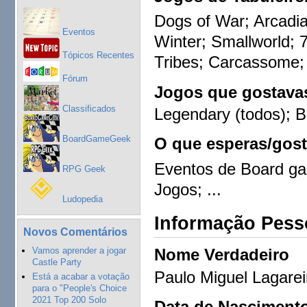
Dogs of War; Arcadia 
Eventos
Winter; Smallworld;
Tópicos Recentes
Tribes; Carcassome;
Fórum
Jogos que gostavas
Classificados
Legendary (todos); B
BoardGameGeek
O que esperas/gost
Eventos de Board ga
RPG Geek
Jogos; ...
Ludopedia
Informação Pess
Novos Comentários
Vamos aprender a jogar
Nome Verdadeiro
Castle Party
Paulo Miguel Lagare
Está a acabar a votação
para o "People's Choice
2021 Top 200 Solo
Data de Nasciment