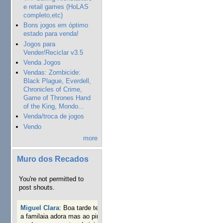
e retail games (HoLAS
completo,etc)
Bons jogos em óptimo
estado para venda!
Jogos para
Vender/Reciclar v3.5
Venda Jogos
Vendas: Zombicide:
Black Plague, Everdell,
Chronicles of Crime,
Game of Thrones Hand
of the King, Mondo...
Venda/troca de jogos
Vendo
more
Muro dos Recados
You're not permitted to
post shouts.
Miguel Clara
:
Boa tarde tenho jogo Mice and mistics que
a familaia adora mas ao pintarmos as miniaturas