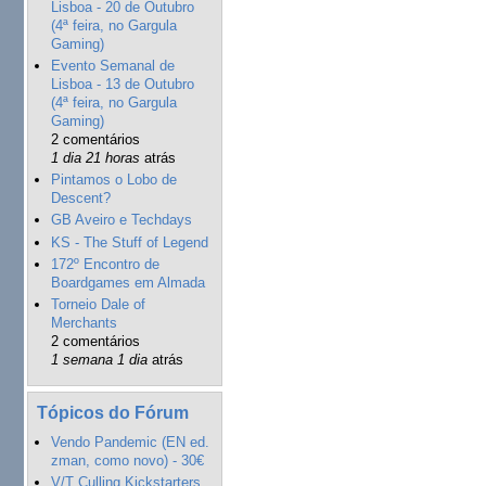
Lisboa - 20 de Outubro
(4ª feira, no Gargula
Gaming)
Evento Semanal de
Lisboa - 13 de Outubro
(4ª feira, no Gargula
Gaming)
2 comentários
1 dia 21 horas
atrás
Pintamos o Lobo de
Descent?
GB Aveiro e Techdays
KS - The Stuff of Legend
172º Encontro de
Boardgames em Almada
Torneio Dale of
Merchants
2 comentários
1 semana 1 dia
atrás
Tópicos do Fórum
Vendo Pandemic (EN ed.
zman, como novo) - 30€
V/T Culling Kickstarters