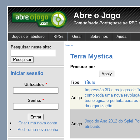
Abre o Jogo
Comunidade Portuguesa de RPG e
Jogos de Tabuleiro
RPGs
Geral
Sobre nós
Ajuda
Início
Pesquisar neste site:
Terra Mystica
Procurar por
Iniciar sessão
Tipo
Título
Utilizador:
*
Impressão 3D e os jogos de Ta
como toda uma nova revoluçã
Artigo
tecnológica é perfeita para o
Senha:
*
da organização.
Jogo do Ano 2012 do Spiel Por
Criar uma nova conta
Artigo
atribuído.
Pedir uma nova senha