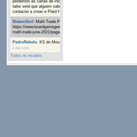
perdemos as cartas de iniciaticva da expanção downood
tales será que alguem sabe onde adquirir as cartas já
contactei a zman e Plaid Hat e nada
17 semanas 5 dias atrás
BlakenDorf
:
Math Trade Portuguesa a decorrer. Aqui:
https://www.boardgamegeek.com/geeklist/286035/portugal-
math-trade-june-2021/page/1
19 semanas 7 horas atrás
PedroRebelo
:
KS do Mosaic em 10 minutos :)
22 semanas
2 dias atrás
Todos os recados