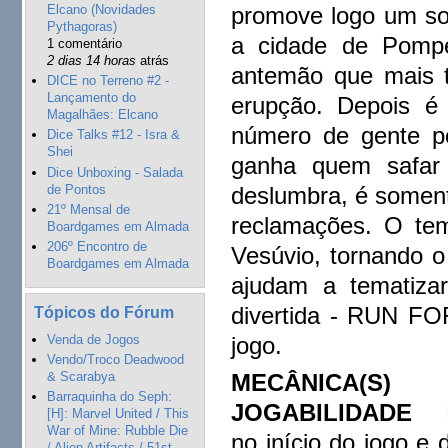
Elcano (Novidades
promove logo um sor
Pythagoras)
a cidade de Pompe
1 comentário
2 dias 14 horas
atrás
antemão que mais t
DICE no Terreno #2 -
Lançamento do
erupção. Depois é 
Magalhães: Elcano
número de gente po
Dice Talks #12 - Isra &
Shei
ganha quem safar 
Dice Unboxing - Salada
de Pontos
deslumbra, é soment
21º Mensal de
reclamações. O te
Boardgames em Almada
206º Encontro de
Vesúvio, tornando o
Boardgames em Almada
ajudam a tematiza
divertida - RUN FO
Tópicos do Fórum
Venda de Jogos
jogo.
Vendo/Troco Deadwood
MECÂNICA
& Scarabya
Barraquinha do Seph:
JOGABILIDADE
Ba
[H]: Marvel United / This
War of Mine: Rubble Die
no início do jogo e
/ Alien Artifacts / 51st