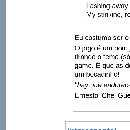
Lashing away 
My stinking, r
Eu costumo ser o 
O jogo é um bom jo
tirando o tema (s
game. É que as de
um bocadinho!
"hay que endurecer
Ernesto 'Che' Gu