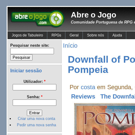
Abre o Jogo
Comunidade Portuguesa de RPG e
Jogos de Tabuleiro
RPGs
Geral
Sobre nós
Ajuda
Início
Pesquisar neste site:
Downfall of P
Pompeia
Iniciar sessão
Utilizador:
*
Por
costa
em Segunda, 0
Reviews
The Downfal
Senha:
*
Criar uma nova conta
Pedir uma nova senha