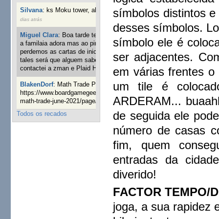
símbolos distintos 
Silvana
:
ks Moku tower, alguém interessado?
34 semanas 4
dias atrás
desses símbolos. Lo
Miguel Clara
:
Boa tarde tenho jogo Mice and mistics que
símbolo ele é coloc
a familaia adora mas ao pintarmos as miniaturas
perdemos as cartas de iniciaticva da expanção downood
ser adjacentes. Com
tales será que alguem sabe onde adquirir as cartas já
contactei a zman e Plaid Hat e nada
em várias frentes o
1 ano 2 semanas atrás
um tile é coloca
BlakenDorf
:
Math Trade Portuguesa a decorrer. Aqui:
https://www.boardgamegeek.com/geeklist/286035/portugal-
ARDERAM... buaahhh
math-trade-june-2021/page/1
1 ano 3 semanas atrás
de seguida ele pod
Todos os recados
número de casas co
fim, quem consegu
entradas da cidad
diverido!
FACTOR TEMPO/D
joga, a sua rapidez 