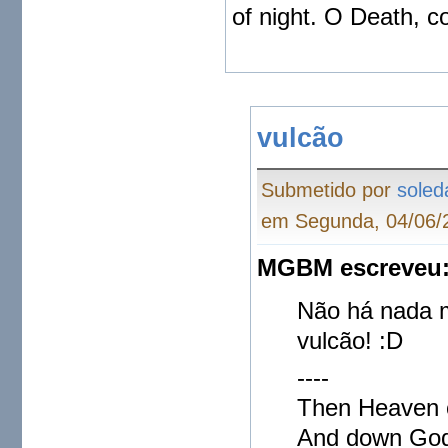
of night. O Death, c
vulcão
Submetido por
soled
em Segunda, 04/06/2
MGBM escreveu
Não há nada m
vulcão! :D
----
Then Heaven 
And down God