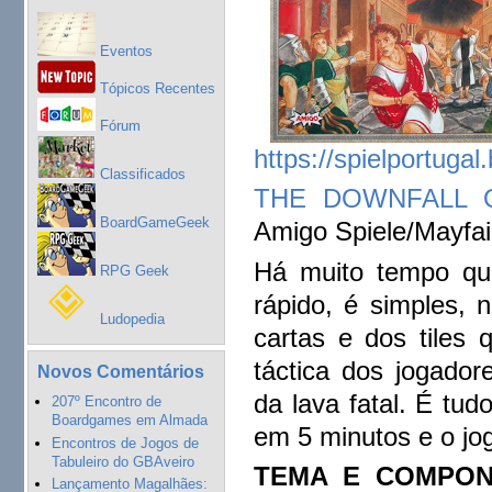
Eventos
Tópicos Recentes
Fórum
https://spielportuga
Classificados
THE DOWNFALL 
BoardGameGeek
Amigo Spiele/Mayfai
Há muito tempo que
RPG Geek
rápido, é simples, 
Ludopedia
cartas e dos tiles
táctica dos jogado
Novos Comentários
da lava fatal. É tud
207º Encontro de
Boardgames em Almada
em 5 minutos e o jo
Encontros de Jogos de
Tabuleiro do GBAveiro
TEMA E COMPO
Lançamento Magalhães: