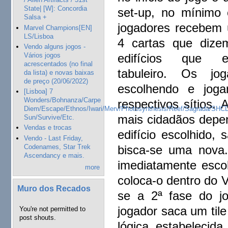
State| [W]: Concordia
set-up, no mínimo 
Salsa +
jogadores recebem
Marvel Champions[EN]
LS/Lisboa
4 cartas que dize
Vendo alguns jogos -
Vários jogos
edifícios que 
acrescentados (no final
tabuleiro. Os jo
da lista) e novas baixas
de preço (20/06/2022)
escolhendo e joga
[Lisboa] 7
Wonders/Bohnanza/Carpe
respectivos sítios. 
Diem/Escape/Ethnos/Iwari/Merv/Photosynthesis/Reef/Sagrada/SHCD
mais cidadãos depen
Sun/Survive/Etc.
Vendas e trocas
edifício escolhido,
Vendo - Last Friday,
Codenames, Star Trek
bisca-se uma nova.
Ascendancy e mais.
imediatamente esco
more
coloca-o dentro do V
Muro dos Recados
se a 2ª fase do j
jogador saca um tile
You're not permitted to
post shouts.
lógica estabelecid