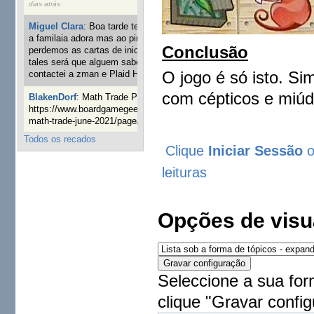
dias atrás
Miguel Clara
:
Boa tarde tenho jogo Mice and mistics que
a familaia adora mas ao pintarmos as miniaturas
Conclusão
perdemos as cartas de iniciaticva da expanção downood
tales será que alguem sabe onde adquirir as cartas já
O jogo é só isto. Si
contactei a zman e Plaid Hat e nada
1 ano 8 semanas atrás
com cépticos e miúd
BlakenDorf
:
Math Trade Portuguesa a decorrer. Aqui:
https://www.boardgamegeek.com/geeklist/286035/portugal-
math-trade-june-2021/page/1
1 ano 9 semanas atrás
Todos os recados
Clique
Iniciar Sessão
leituras
Opções de visu
Seleccione a sua for
clique "Gravar config