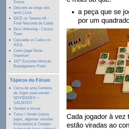
Sousa
Descent ao longo dos
a peça que se jo
anos | Live
DICE no Terreno #4 -
por um quadrado 
Final Nacional de Catan
Dice Unboxing - Cactus
Town
Cascadia vs Calico vs
AZUL
Como jogar Dune
Imperium
167º Encontro Mensal -
Boardgamers Porto
Tópicos do Fórum
Cerca de uma Centena
de Jogos para venda! -
NOVIDADES +
SALDOS!!!
Vendas e trocas
Troco / Vendo (vários
Cada jogador à vez 
jogos, algumas versões
estão viradas ao con
Kickstarter) & Compro
(sobretudo jogos antigos)