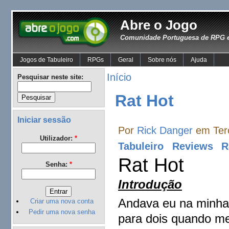
Abre o Jogo
Comunidade Portuguesa de RPG e
Jogos de Tabuleiro
RPGs
Geral
Sobre nós
Ajuda
Início
Pesquisar neste site:
Rat Hot
Iniciar sessão
Por
Rick Danger
em Terç
Utilizador:
*
Tabuleiro
Reviews
R
Rat Hot
Senha:
*
Introdução
Andava eu na minha 
Criar uma nova conta
Pedir uma nova senha
para dois quando m