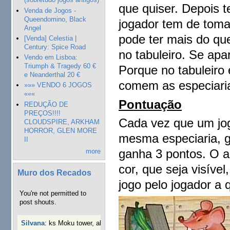
que quiser. Depois t
Venda de Jogos -
Queendomino, Black
jogador tem de toma
Angel
pode ter mais do que
[Venda] Celestia |
Century: Spice Road
no tabuleiro. Se apa
Vendo em Lisboa:
Triumph & Tragedy 60 €
Porque no tabuleiro 
e Neanderthal 20 €
comem as especiaria
»»» VENDO 6 JOGOS
«««
Pontuação
REDUÇÃO DE
PREÇOS!!!!
Cada vez que um jog
CLOUDSPIRE, ARKHAM
HORROR, GLEN MORE
mesma especiaria, g
II
ganha 3 pontos. O a
more
cor, que seja visível
Muro dos Recados
jogo pelo jogador a 
You're not permitted to
post shouts.
Silvana
:
ks Moku tower, alguém interessado?
40 semanas 3