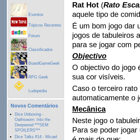
Rat Hot
(
Rato Esca
aquele tipo de comi
Eventos
É um bom jogo dar um
Tópicos Recentes
jogos de tabuleiros
Fórum
para se jogar com p
Classificados
Objectivo
BoardGameGeek
O objectivo do jogo 
sua cor visíveis.
RPG Geek
Caso o terceiro rato
Ludopedia
automaticamente o j
Novos Comentários
Mecânica
Dice Unboxing -
Neste jogo o tabule
Oathsworn: Into the
Deepwood ***SEM
Para se poder jogar
SPOILERS***
Dice Talks #14 - Micael
é mais do que: