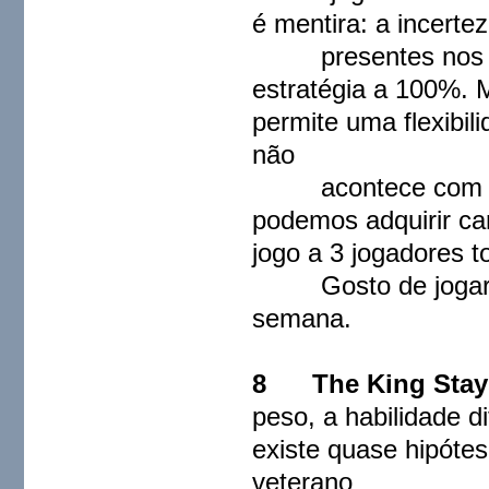
é mentira: a incerte
presentes nos bar
estratégia a 100%.
permite uma flexibi
não
acontece com 3 j
podemos adquirir ca
jogo a 3 jogadores t
Gosto de jogar a 
semana.
8 The King Stay
peso, a habilidade di
existe quase hipóte
veterano