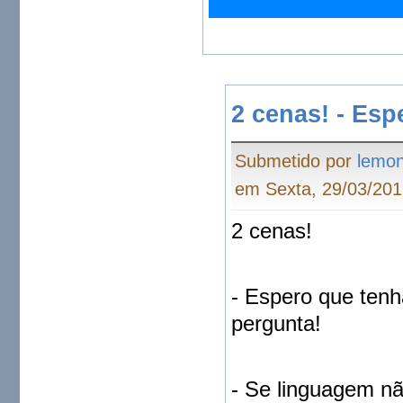
QUI, 14:18
Not this year. Maybe 
next year?
2 cenas! - Esp
Submetido por
lemo
em Sexta, 29/03/201
2 cenas!
- Espero que tenh
pergunta!
- Se linguagem n