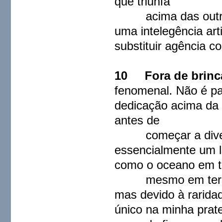
que triunfa
acima das outras v
uma intelegência art
substituir agência c
10 Fora de brinc
fenomenal. Não é pa
dedicação acima da 
antes de
começar a diversã
essencialmente um l
como o oceano em te
mesmo em termos d
mas devido à rarida
único na minha prat