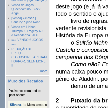
Venda de Jogos -
deste jogo (e já lá 
Queendomino, Black
todo o sentido e ajud
Angel
[Venda] Celestia |
livro de regras. E
Century: Spice Road
vertente revisionist
Vendo em Lisboa:
Triumph & Tragedy 60 €
História da Europa 
e Neanderthal 20 €
»»» VENDO 6 JOGOS
o Sultão Mehmed I
«««
Castela e conquisto
REDUÇÃO DE
PREÇOS!!!!
campanha dos Bórgia
CLOUDSPIRE, ARKHAM
HORROR, GLEN MORE
Como não? Fo
II
numa caixa pouco ma
more
génio do Aladdin: p
Muro dos Recados
dentro de uma l
You're not permitted to
post shouts.
2
Puxado da b
Silvana
:
ks Moku tower, alguém interessado?
40 semanas 3
a quantidade de reg