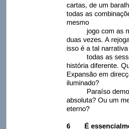
cartas, de um baralh
todas as combinações
mesmo
jogo com as mesm
duas vezes. A rejoga
isso é a tal narrat
todas as sessões
história diferente. 
Expansão em direc
iluminado?
Paraíso democráti
absoluta? Ou um me
eterno?
6
É essencialm