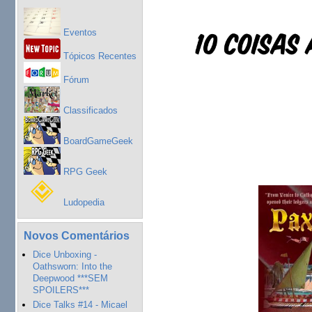
Eventos
Tópicos Recentes
Fórum
Classificados
BoardGameGeek
RPG Geek
Ludopedia
Novos Comentários
Dice Unboxing -
Oathsworn: Into the
Deepwood ***SEM
SPOILERS***
Dice Talks #14 - Micael