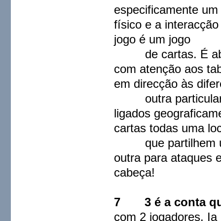
especificamente um 
físico e a interacç
jogo é um jogo
de cartas. É abso
com atenção aos tab
em direcção às difer
outra particularid
ligados geograficam
cartas todas uma lo
que partilhem uma
outra para ataques 
cabeça!
7
3 é a conta q
com 2 jogadores. Ia