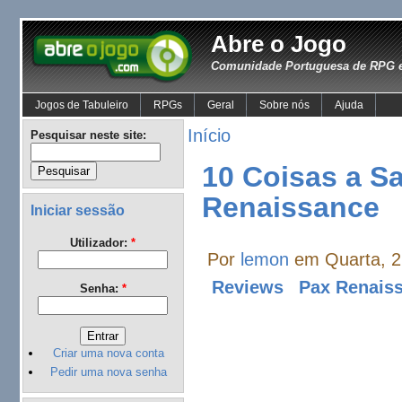
Abre o Jogo
Comunidade Portuguesa de RPG e
Jogos de Tabuleiro
RPGs
Geral
Sobre nós
Ajuda
Início
Pesquisar neste site:
10 Coisas a S
Renaissance
Iniciar sessão
Utilizador:
*
Por
lemon
em Quarta, 2
Reviews
Pax Renais
Senha:
*
Criar uma nova conta
Pedir uma nova senha