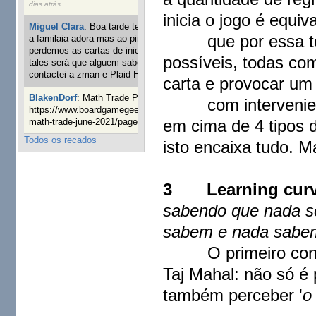
dias atrás
inicia o jogo é equ
Miguel Clara
:
Boa tarde tenho jogo Mice and mistics que
que por essa terra
a familaia adora mas ao pintarmos as miniaturas
perdemos as cartas de iniciaticva da expanção downood
possíveis, todas co
tales será que alguem sabe onde adquirir as cartas já
contactei a zman e Plaid Hat e nada
1 ano 8 semanas atrás
carta e provocar um 
BlakenDorf
:
Math Trade Portuguesa a decorrer. Aqui:
com intervenientes
https://www.boardgamegeek.com/geeklist/286035/portugal-
em cima de 4 tipos d
math-trade-june-2021/page/1
1 ano 9 semanas atrás
Todos os recados
isto encaixa tudo. 
3
Learning cur
sabendo que nada s
sabem e nada sab
O primeiro contact
Taj Mahal: não só é
também perceber '
o