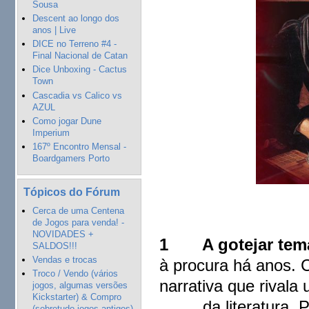
Sousa
Descent ao longo dos
anos | Live
DICE no Terreno #4 -
Final Nacional de Catan
Dice Unboxing - Cactus
Town
Cascadia vs Calico vs
AZUL
Como jogar Dune
Imperium
167º Encontro Mensal -
Boardgamers Porto
Tópicos do Fórum
Cerca de uma Centena
de Jogos para venda! -
NOVIDADES +
1
A gotejar te
SALDOS!!!
Vendas e trocas
à procura há anos.
Troco / Vendo (vários
narrativa que rivala
jogos, algumas versões
Kickstarter) & Compro
da literatura. Par
(sobretudo jogos antigos)