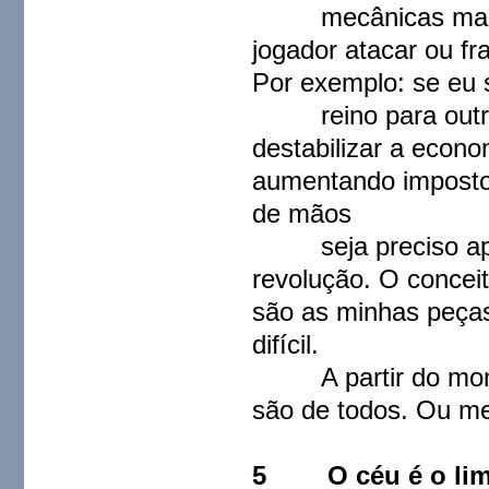
mecânicas mais mi
jogador atacar ou fra
Por exemplo: se eu s
reino para outro j
destabilizar a econ
aumentando imposto
de mãos
seja preciso apen
revolução. O concei
são as minhas peças
difícil.
A partir do momen
são de todos. Ou mel
5
O céu é o lim