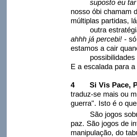
suposto eu tar a 
nosso óbi chamam d
múltiplas partidas, 
outra estratégia,
ahhh já percebi!
- s
estamos a cair qua
possibilidades est
E a escalada para a
4
Si Vis Pace,
traduz-se mais ou m
guerra". Isto é o q
São jogos sobre o 
paz. São jogos de i
manipulação, do tab