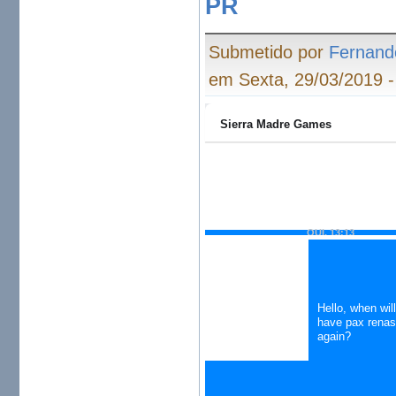
PR
Submetido por
Fernand
em Sexta, 29/03/2019 -
Sierra Madre Games
Início da conversa de chat
QUI, 13:13
Hello, when will
have pax renas
again?