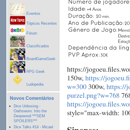
Eventos
Tópicos Recentes
Fórum
Classificados
BoardGameGeek
https://jogoeu.files.
RPG Geek
150w,
https://jogoeu.
w=300
300w,
https://
Ludopedia
purzel.png?w=768
76
Novos Comentários
https://jogoeu.files.w
Dice Unboxing -
style="max-width: 100
Oathsworn: Into the
Deepwood ***SEM
SPOILERS***
Sinopse:
Dice Talks #14 - Micael