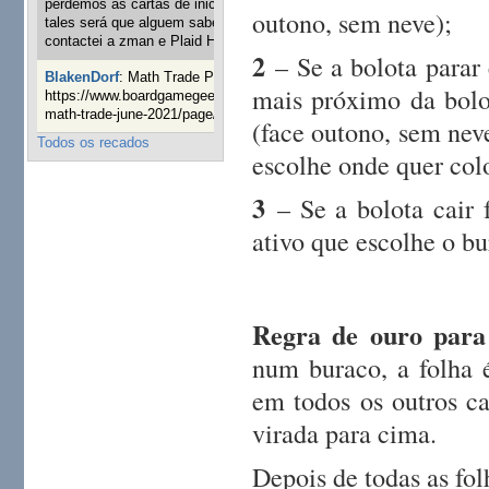
perdemos as cartas de iniciaticva da expanção downood
outono, sem neve);
tales será que alguem sabe onde adquirir as cartas já
contactei a zman e Plaid Hat e nada
1 ano 8 semanas atrás
2
– Se a bolota parar 
BlakenDorf
:
Math Trade Portuguesa a decorrer. Aqui:
mais próximo da bolo
https://www.boardgamegeek.com/geeklist/286035/portugal-
math-trade-june-2021/page/1
1 ano 9 semanas atrás
(face outono, sem neve
Todos os recados
escolhe onde quer colo
3
– Se a bolota cair 
ativo que escolhe o bu
Regra de ouro para
num buraco, a folha 
em todos os outros ca
virada para cima.
Depois de todas as fol