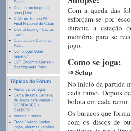
Sousa
Com a queda das folh
Descent ao longo dos
anos | Live
esforçam-se por esc
DICE no Terreno #4 -
Final Nacional de Catan
durante a estação d
Dice Unboxing - Cactus
memória para se rec
Town
Cascadia vs Calico vs
jogo.
AZUL
Como jogar Dune
Imperium
Como se joga:
167º Encontro Mensal -
Boardgamers Porto
⇒ Setup
Tópicos do Fórum
No início da partida 
Vendo vários jogos
cada ramo. Depois de
Cerca de uma Centena
bolota em cada ramo.
de Jogos para venda! -
NOVIDADES +
SALDOS!!!
Os buracos que forma 
Vendas e trocas
com os discos de ou
Troco / Vendo (vários
jogos, algumas versões
vestígios de neve (inve