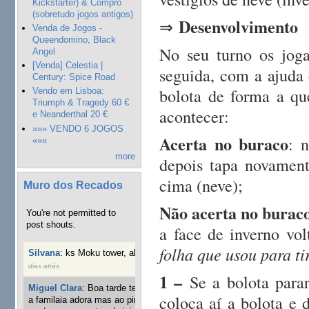
Kickstarter) & Compro
(sobretudo jogos antigos)
Desenvolvimento
⇒
Venda de Jogos -
Queendomino, Black
No seu turno os jog
Angel
[Venda] Celestia |
seguida, com a ajuda
Century: Spice Road
bolota de forma a qu
Vendo em Lisboa:
Triumph & Tragedy 60 €
acontecer:
e Neanderthal 20 €
»»» VENDO 6 JOGOS
Acerta no buraco
: 
«««
more
depois tapa novament
cima (neve);
Muro dos Recados
Não acerta no burac
You're not permitted to
post shouts.
a face de inverno vo
folha que usou para ti
Silvana
:
ks Moku tower, alguém interessado?
40 semanas 3
dias atrás
1 –
Se a bolota parar
Miguel Clara
:
Boa tarde tenho jogo Mice and mistics que
coloca aí a bolota e 
a familaia adora mas ao pintarmos as miniaturas