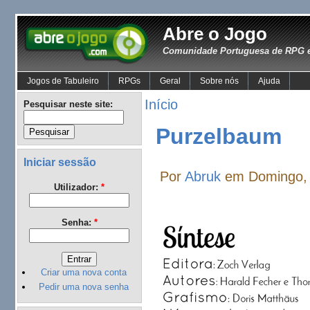
Abre o Jogo
Comunidade Portuguesa de RPG e
Jogos de Tabuleiro
RPGs
Geral
Sobre nós
Ajuda
Início
Pesquisar neste site:
Purzelbaum
Iniciar sessão
Por
Abruk
em Domingo, 
Utilizador:
*
Senha:
*
Criar uma nova conta
Pedir uma nova senha