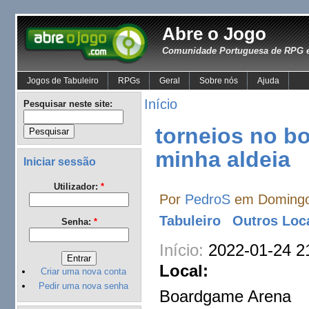
Abre o Jogo
Comunidade Portuguesa de RPG e
Jogos de Tabuleiro
RPGs
Geral
Sobre nós
Ajuda
Início
Pesquisar neste site:
torneios no b
minha aldeia
Iniciar sessão
Utilizador:
*
Por
PedroS
em Domingo,
Tabuleiro
Outros Loc
Senha:
*
Início:
2022-01-24 2
Local:
Criar uma nova conta
Pedir uma nova senha
Boardgame Arena