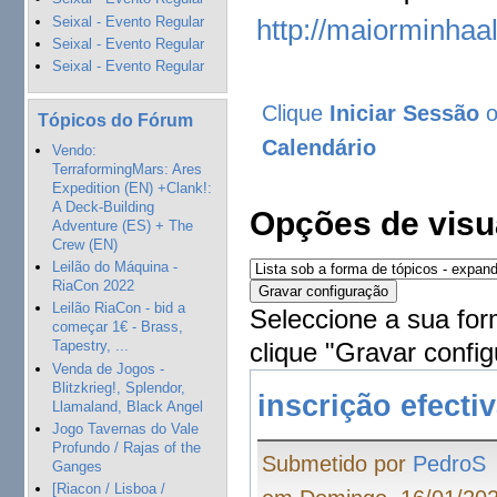
Seixal - Evento Regular
http://maiorminhaa
Seixal - Evento Regular
Seixal - Evento Regular
Clique
Iniciar Sessão
Tópicos do Fórum
Calendário
Vendo:
TerraformingMars: Ares
Expedition (EN) +Clank!:
A Deck-Building
Opções de visu
Adventure (ES) + The
Crew (EN)
Leilão do Máquina -
RiaCon 2022
Leilão RiaCon - bid a
Seleccione a sua for
começar 1€ - Brass,
clique "Gravar config
Tapestry, ...
Venda de Jogos -
Blitzkrieg!, Splendor,
inscrição efecti
Llamaland, Black Angel
Jogo Tavernas do Vale
Profundo / Rajas of the
Submetido por
PedroS
Ganges
[Riacon / Lisboa /