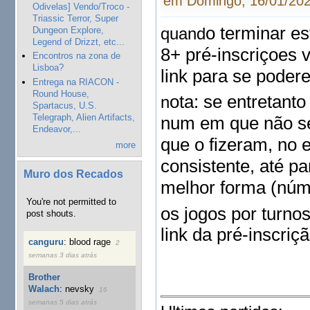
em Domingo, 16/01/202
Odivelas] Vendo/Troco -
Triassic Terror, Super
o terminar es
quand
Dungeon Explore,
Legend of Drizzt, etc...
8+ pré-inscriç
oes 
Encontros na zona de
Lisboa?
link para se p
odere
Entrega na RIACON -
Round House,
ota: se entretant
o
n
Spartacus, U.S.
Telegraph, Alien Artifacts,
num em que nã
o s
Endeavor,...
que
o fizeram, n
o 
more
c
onsistente, até pa
Muro dos Recados
melh
or f
orma (núm
You're not permitted to
os j
og
os p
or turn
os
post shouts.
link da pré-inscriçã
canguru
:
blood rage
2
semanas 3 dias atrás
Brother
Walach
:
nevsky
16
semanas 5 dias atrás