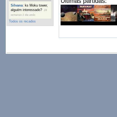
Ultimas partidas:
Silvana
:
ks Moku tower,
alguém interessado?
28
semanas 1 dia atrás
Todos os recados