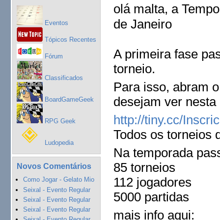
olá malta, a
Tempor
de Janeir
o
Eventos
Tópicos Recentes
A primeira fase pa
Fórum
torneio.
Classificados
Para isso, abram o
desejam ver nesta
BoardGameGeek
http://tiny.cc/Ins
RPG Geek
Todos os torneios q
Ludopedia
Na temp
orada pas
85 t
ornei
os
Novos Comentários
112 j
ogad
ores
Como Jogar - Gelato Mio
Seixal - Evento Regular
5000 partidas
Seixal - Evento Regular
Seixal - Evento Regular
mais inf
o aqui:
Seixal - Evento Regular