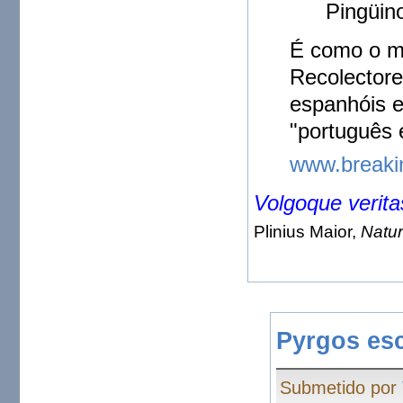
Pingüin
É como o m
Recolector
espanhóis 
"português 
www.breaki
Volgoque veritas
Plinius Maior,
Natur
Pyrgos esc
Submetido por