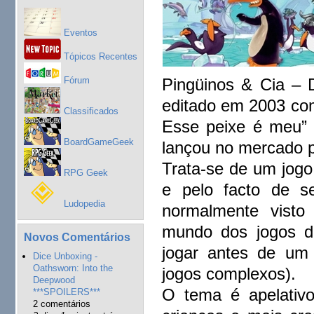
Eventos
Tópicos Recentes
Fórum
Pingüinos & Cia – 
editado em 2003 com o
Classificados
Esse peixe é meu” t
BoardGameGeek
lançou no mercado 
Trata-se de um jogo
RPG Geek
e pelo facto de s
Ludopedia
normalmente visto
mundo dos jogos de
Novos Comentários
jogar antes de um
Dice Unboxing -
Oathsworn: Into the
jogos complexos).
Deepwood
O tema é apelativo 
***SPOILERS***
2 comentários