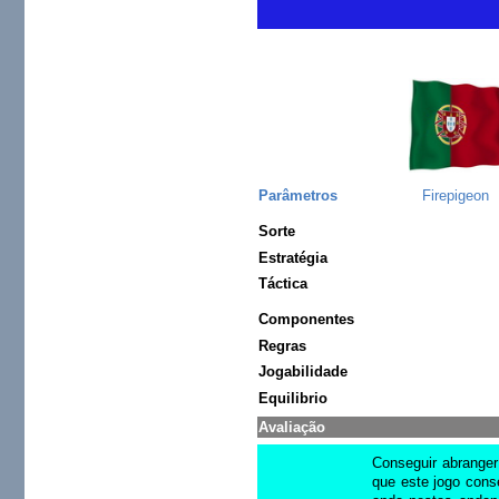
Parâmetros
Firepigeon
Sorte
Estratégia
Táctica
Componentes
Regras
Jogabilidade
Equilibrio
Avaliação
Conseguir abranger
que este jogo cons