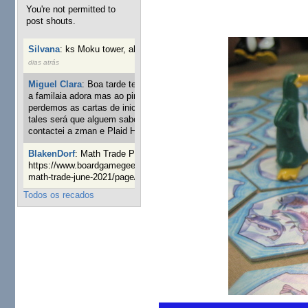
You're not permitted to
post shouts.
Silvana
:
ks Moku tower, alguém interessado?
40 semanas 6
dias atrás
Miguel Clara
:
Boa tarde tenho jogo Mice and mistics que
a familaia adora mas ao pintarmos as miniaturas
perdemos as cartas de iniciaticva da expanção downood
tales será que alguem sabe onde adquirir as cartas já
contactei a zman e Plaid Hat e nada
1 ano 8 semanas atrás
BlakenDorf
:
Math Trade Portuguesa a decorrer. Aqui:
https://www.boardgamegeek.com/geeklist/286035/portugal-
math-trade-june-2021/page/1
1 ano 9 semanas atrás
Todos os recados