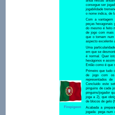
anda nestas andanç
consegue ser joga
jogabilidade treme
o nome indica, de l
Com a vantagem q
peças hexagonais g
do mesmo é feito n
de jogo com mais 
que o tornam num 
aspecto excelente 
Uma particularidad
em que se desmonta 
é normal. Quer ist
hexágonos e assim 
Então como é que s
Primeiro que tudo 
de jogo com o
representados de
Concluido este se
pinguins de cada jo
pinguins/jogador q
joga a 2), que obr
de blocos de gelo 
Firepigeon
Acabada a prepar
jogada: pega num d