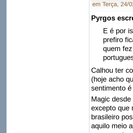
em Terça, 24/0
Pyrgos escr
E é por i
prefiro f
quem fez
portugues
Calhou ter c
(hoje acho q
sentimento é
Magic desde o
excepto que n
brasileiro po
aquilo meio 