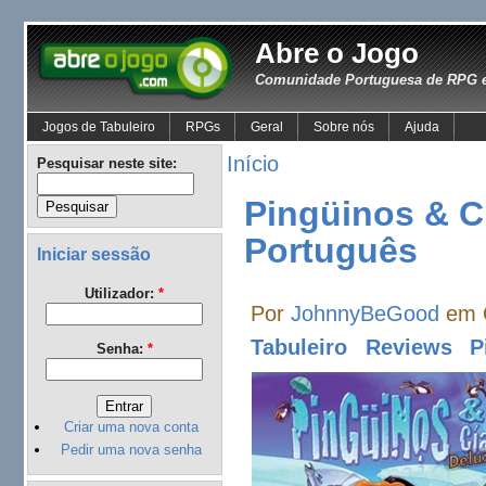
Abre o Jogo
Comunidade Portuguesa de RPG e
Jogos de Tabuleiro
RPGs
Geral
Sobre nós
Ajuda
Início
Pesquisar neste site:
Pingüinos & C
Português
Iniciar sessão
Utilizador:
*
Por
JohnnyBeGood
em Q
Tabuleiro
Reviews
P
Senha:
*
Criar uma nova conta
Pedir uma nova senha