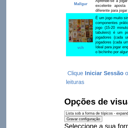
Aprende-se a jogar
Mallgur
excelente aposta
diferente para joga
É um jogo muito si
componentes práti
jogo (15-20 minu
tabuleiro) é um p
jogadores (cada 
jogadores (cada um
Ideal para jogar e
vch
o bichinho por algu
Clique
Iniciar Sessão
leituras
Opções de visu
Seleccione a sua for