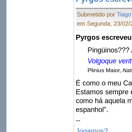
Submetido por
Tiago
em Segunda, 23/02/2
Pyrgos escreveu
Pingüinos??? 
Volgoque verit
Plinius Maior,
Nat
É como o meu Car
Estamos sempre e
como há aquela m
espanhol".
--
Jogamos?