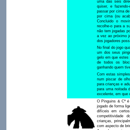
uma das seis dir
quiser, e fazendo
passar por cima de
por cima (ou acab
Concluido o movi
recolhe-o para a s
não tem jogadas po
a vez ao próximo j
dos jogadores poss
No final do jogo qu
um dos seus pingu
gelo em que estes 
de todos os bloc
ganhando quem tive
Com estas simples 
num piscar de olh
para crianças e ad
para uma noitada de
excelente, em que o
O Pinguins & Cª é 
jogado de forma li
difíceis em cert
competitividade 
crianças, principa
com aspecto de bri