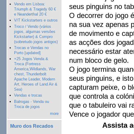
Vendo em Lisboa:
seus pinguins no tab
Triumph & Tragedy 60 €
O decorrer do jogo 
e Neanderthal 20 €
V/T Kickstarters e outros
na sua vez apenas p
Troco / Vendo (vários
jogos, algumas versões
de movimento e capt
Kickstarter) & Compro
as acções dos jogad
(sobretudo jogos antigos)
Trocas e Vendas no
necessário estar aten
Porto [updated]
num bloco de gelo.
+25 Jogos Venda &
Troca (Fortress
O jogo termina qua
America,Wildlands, War
chest, Thunderbolt
seus pinguins, e ist
Apache Leader, Modern
Art, Heroes of Land Air &
capturam peixe, o bl
Sea)
que controla a colón
Vendas e trocas
Balrogas - Venda ou
que o tabuleiro vai
Troca de jogos
Vence o jogador que
more
Assista 
Muro dos Recados