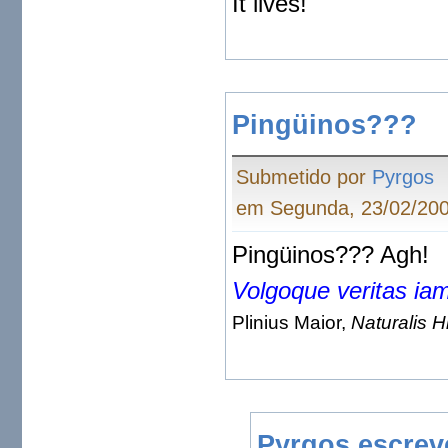
It lives!
Pingüinos???
Submetido por
Pyrgos
em Segunda, 23/02/200
Pingüinos??? Agh!
Volgoque veritas iam 
Plinius Maior,
Naturalis H
Pyrgos escrev