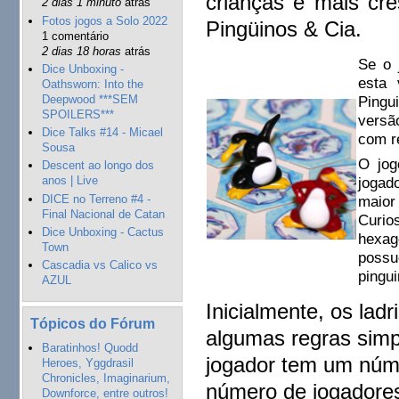
crianças e mais cr
2 dias 1 minuto
atrás
Fotos jogos a Solo 2022
Pingüinos & Cia.
1 comentário
2 dias 18 horas
atrás
Se o 
Dice Unboxing -
esta 
Oathsworn: Into the
Deepwood ***SEM
Pingu
SPOILERS***
versã
Dice Talks #14 - Micael
com r
Sousa
O jog
Descent ao longo dos
jogad
anos | Live
DICE no Terreno #4 -
maior
Final Nacional de Catan
Curio
Dice Unboxing - Cactus
hexag
Town
possu
Cascadia vs Calico vs
pingu
AZUL
Inicialmente, os lad
Tópicos do Fórum
algumas regras simp
Baratinhos! Quodd
jogador tem um núme
Heroes, Yggdrasil
Chronicles, Imaginarium,
número de jogadores
Downforce, entre outros!