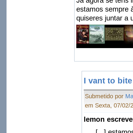
Já agora se tens i
estamos sempre à 
quiseres juntar a
I vant to bite
Submetido por
Ma
em Sexta, 07/02/2
lemon escreve
[...] estam