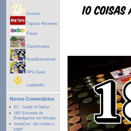
Eventos
Tópicos Recentes
Fórum
Classificados
BoardGameGeek
RPG Geek
Ludopedia
Novos Comentários
KS - Lands of Galzyr
165º Encontro de
Boardgames em Almada
VianaCon - De Lisboa a
jogar!