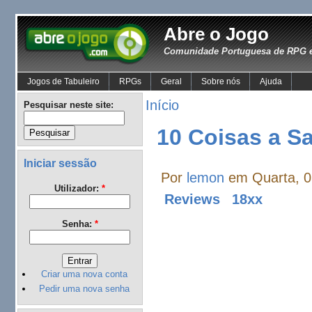
Abre o Jogo
Comunidade Portuguesa de RPG e
Jogos de Tabuleiro
RPGs
Geral
Sobre nós
Ajuda
Início
Pesquisar neste site:
10 Coisas a S
Iniciar sessão
Por
lemon
em Quarta, 0
Utilizador:
*
Reviews
18xx
Senha:
*
Criar uma nova conta
Pedir uma nova senha