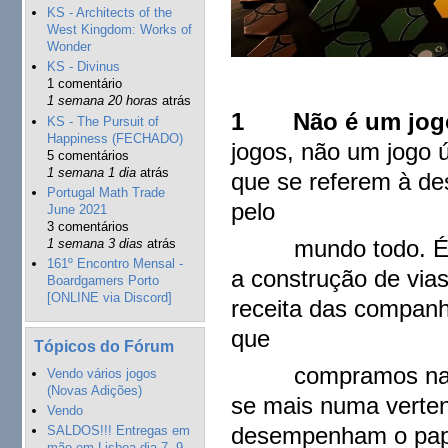
KS - Architects of the
West Kingdom: Works of
Wonder
KS - Divinus
1 comentário
1 semana 20 horas
atrás
1 Não é um jogo,
KS - The Pursuit of
Happiness (FECHADO)
jogos, não um jogo 
5 comentários
1 semana 1 dia
atrás
que se referem à de
Portugal Math Trade
pelo
June 2021
3 comentários
mundo todo. É um 
1 semana 3 dias
atrás
161º Encontro Mensal -
a construção de vias
Boardgamers Porto
[ONLINE via Discord]
receita das companh
que
Tópicos do Fórum
compramos nas emp
Vendo vários jogos
(Novas Adições)
se mais numa verten
Vendo
desempenham o pape
SALDOS!!! Entregas em
mão em Lisboa dia 7, 9