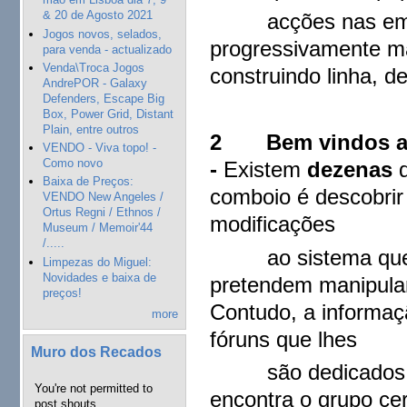
& 20 de Agosto 2021
acções nas empre
Jogos novos, selados,
progressivamente ma
para venda - actualizado
Venda\Troca Jogos
construindo linha, 
AndrePOR - Galaxy
Defenders, Escape Big
Box, Power Grid, Distant
Plain, entre outros
2 Bem vindos ao
VENDO - Viva topo! -
Como novo
-
Existem
dezenas
d
Baixa de Preços:
comboio é descobrir
VENDO New Angeles /
Ortus Regni / Ethnos /
modificações
Museum / Memoir'44
/.....
ao sistema que a
Limpezas do Miguel:
Novidades e baixa de
pretendem manipular
preços!
Contudo, a informaç
more
fóruns que lhes
Muro dos Recados
são dedicados. É 
You're not permitted to
encontra o grupo ce
post shouts.