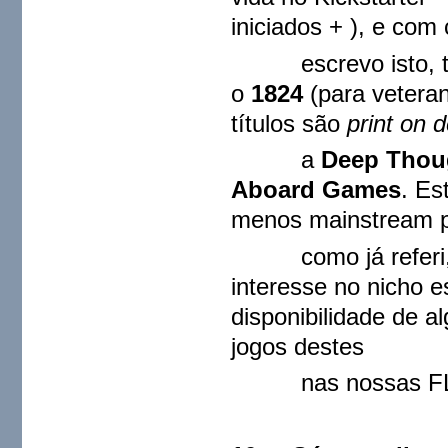
iniciados + ), e c
escrevo isto, t
o
1824
(para veteran
títulos são
print on
a
Deep Thou
Aboard Games
. Es
menos mainstream p
como já referi, p
interesse no nicho 
disponibilidade de 
jogos destes
nas nossas FLG