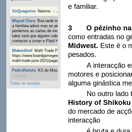
e familiar.
SirQuagmire
:
Nations
5 semanas 4 dias atrás
Miguel Clara
:
Boa tarde tenho jogo Mice and mistics que
a familaia adora mas ao pintarmos as miniaturas
3
O pézinho na
perdemos as cartas de iniciaticva da expanção downood
como entradas no g
tales será que alguem sabe onde adquirir as cartas já
contactei a zman e Plaid Hat e nada
7 semanas 3 dias atrás
Midwest.
Este é o 
BlakenDorf
:
Math Trade Portuguesa a decorrer. Aqui:
pesados.
https://www.boardgamegeek.com/geeklist/286035/portugal-
math-trade-june-2021/page/1
8 semanas 5 dias atrás
A interacção entre
PedroRebelo
:
KS do Mosaic em 10 minutos :)
12 semanas
motores e posiciona
1 dia atrás
alguma ginástica me
Todos os recados
No outro lado têm
History of Shikoku
do mercado de acçõ
interacção
é bruta e dura, e 