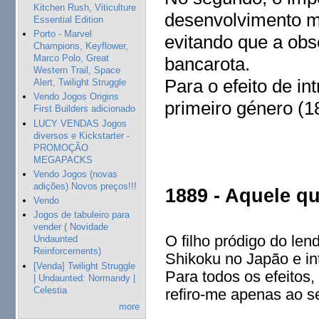
Kitchen Rush, Viticulture
desenvolvimento ma
Essential Edition
Porto - Marvel
evitando que a obs
Champions, Keyflower,
Marco Polo, Great
bancarota.
Western Trail, Space
Para o efeito de in
Alert, Twilight Struggle
Vendo Jogos Origins
primeiro género (1
First Builders adicionado
LUCY VENDAS Jogos
diversos e Kickstarter -
PROMOÇÃO
MEGAPACKS
Vendo Jogos (novas
adições) Novos preços!!!
1889 - Aquele q
Vendo
Jogos de tabuleiro para
vender ( Novidade
O filho pródigo do len
Undaunted
Reinforcements)
Shikoku no Japão e i
[Venda] Twilight Struggle
Para todos os efeitos
| Undaunted: Normandy |
Celestia
refiro-me apenas ao s
more