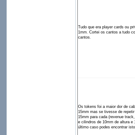
Tudo que era player cards ou pri
1mm. Cortei os cantos a tudo c
cantos.
Os tokens foi a maior dor de ca
15mm mas se tivesse de repetir
15mm para cada (revenue track, 
e cilindros de 10mm de altura 
último caso podes encontrar ist