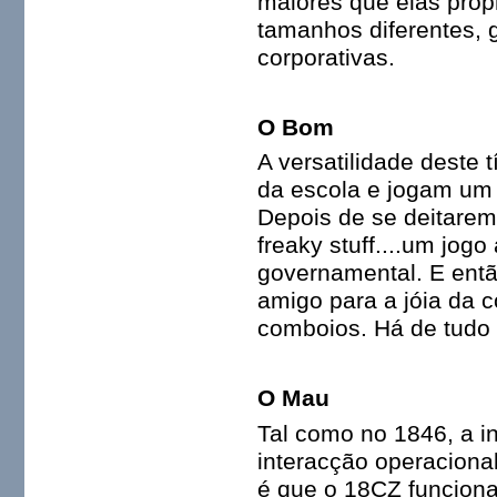
maiores que elas próp
tamanhos diferentes, 
corporativas.
O Bom
A versatilidade deste 
da escola e jogam um
Depois de se deitarem
freaky stuff....um jog
governamental. E ent
amigo para a jóia da 
comboios. Há de tudo 
O Mau
Tal como no 1846, a i
interacção operaciona
é que o 18CZ funciona