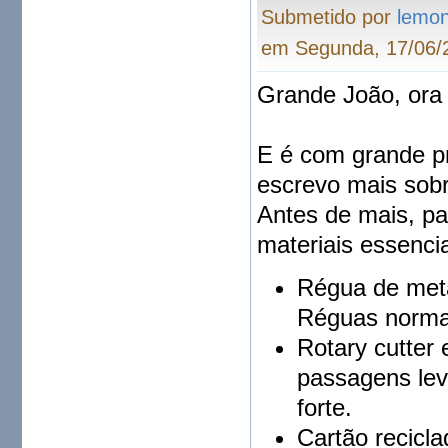
Submetido por
lemo
em Segunda, 17/06/2
Grande João, ora
E é com grande pr
escrevo mais sobr
Antes de mais, par
materiais essenci
Régua de meta
Réguas normai
Rotary cutter
passagens le
forte.
Cartão recic