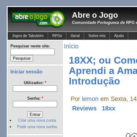
Abre o Jogo
Comunidade Portuguesa de RPG e
Jogos de Tabuleiro
RPGs
Geral
Sobre nós
Ajuda
Início
Pesquisar neste site:
18XX; ou Como
Aprendi a Amar
Iniciar sessão
Introdução
Utilizador:
*
Por
lemon
em Sexta, 14
Senha:
*
Reviews
18xx
Criar uma nova conta
Pedir uma nova senha