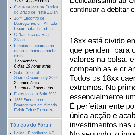
Dedicadíssimo ao O
1 dia 14 horas
atrás
O que se joga na Fábrica
continuar a debitar 
do Braço de Prata 23/jan
184º Encontro de
Boardgames em Almada
Exibir Editar Estrutura
O Namorico da Rita
18xx está divido e
23/jan
torneios no boardgame
que pendem para o
arena: o maior da minha
aldeia
valores na bolsa, e
1 comentário
6 dias 19 horas
atrás
companhias e criar 
Solo - Shelf of
Todos os 18xx caem
Shame\Opportunity 2022
2 comentários
extremos. No prime
1 semana 2 dias
atrás
Fotos jogos a Solo 2022
essencialmente um 
183º Encontro de
É perfeitamente po
Boardgames em Almada
Exibir Editar Estrutura
única acção e acaba
investimentos nas
Tópicos do Fórum
No segundo, o impo
Leilão - Bloodborne KS,