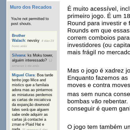
Muro dos Recados
É muito acessível, in
primeiro jogo. É um 1
You're not permitted to
Round para investir e
post shouts.
Rounds em que essas 
Brother
correm comboios para 
Walach
:
nevsky
4 dias 23
investidores (ou capi
horas atrás
mais frágil no mercado
Silvana
:
ks Moku tower,
alguém interessado?
12
semanas 1 dia atrás
Mas o jogo é xadrez 
Miguel Clara
:
Boa tarde
Enquanto fazemos as 
tenho jogo Mice and
moves e contra moves
mistics que a familaia
adora mas ao pintarmos
mas sem nunca conseg
as miniaturas perdemos
as cartas de iniciaticva
bombas vão rebentar.
da expanção downood
conseguir é quem gan
tales será que alguem
sabe onde adquirir as
cartas já contactei a
zman e Plaid Hat e
O jogo tem também um
nada
31 semanas 6 dias