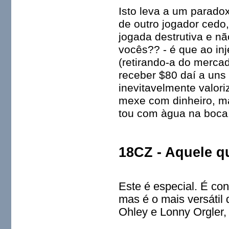
Isto leva a um parado
de outro jogador cedo
jogada destrutiva e n
vocês?? - é que ao in
(retirando-a do mercad
receber $80 daí a uns
inevitavelmente valor
mexe com dinheiro, ma
tou com àgua na boca
18CZ - Aquele qu
Este é especial. É co
mas é o mais versátil 
Ohley e Lonny Orgler, 