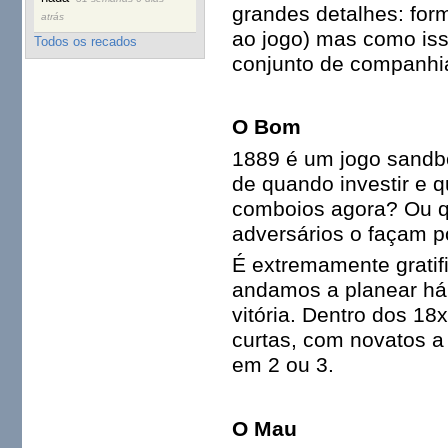
grandes detalhes: for
atrás
ao jogo) mas como is
Todos os recados
conjunto de companhia
O Bom
1889 é um jogo sandbo
de quando investir e 
comboios agora? Ou q
adversários o façam p
É extremamente gratif
andamos a planear há 
vitória. Dentro dos 18
curtas, com novatos a
em 2 ou 3.
O Mau