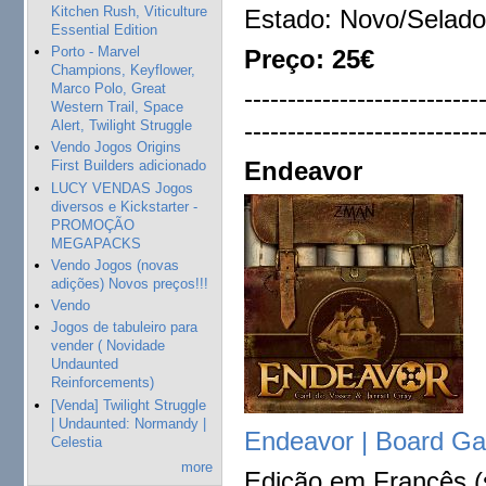
Kitchen Rush, Viticulture
Estado: Novo/Selado
Essential Edition
Porto - Marvel
Preço: 25€
Champions, Keyflower,
Marco Polo, Great
---------------------------
Western Trail, Space
---------------------------
Alert, Twilight Struggle
Vendo Jogos Origins
Endeavor
First Builders adicionado
LUCY VENDAS Jogos
diversos e Kickstarter -
PROMOÇÃO
MEGAPACKS
Vendo Jogos (novas
adições) Novos preços!!!
Vendo
Jogos de tabuleiro para
vender ( Novidade
Undaunted
Reinforcements)
[Venda] Twilight Struggle
| Undaunted: Normandy |
Endeavor | Board 
Celestia
more
Edição em Francês (