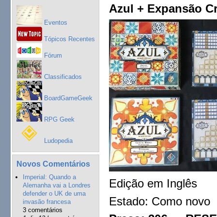
Azul + Expansão Cr
Eventos
Tópicos Recentes
Fórum
Classificados
BoardGameGeek
RPG Geek
Ludopedia
Novos Comentários
Imperial: Quando a
Edição em Inglês
Alemanha vai a Londres
defender o UK de uma
Estado: Como novo
invasão francesa
3 comentários