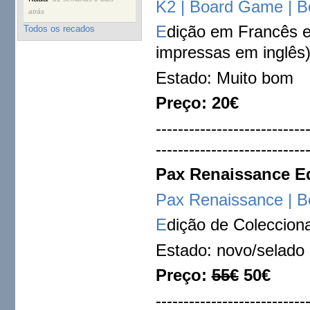
K2 | Board Game |
atrás
E
dição em Francês e
Todos os recados
impressas em inglês
Estado: Muito bom
Preço: 20€
---------------------------
---------------------------
Pax Renaissance Ed
Pax Renaissance | 
E
dição de Coleccion
Estado: novo/selado
Preço:
55€
50€
---------------------------