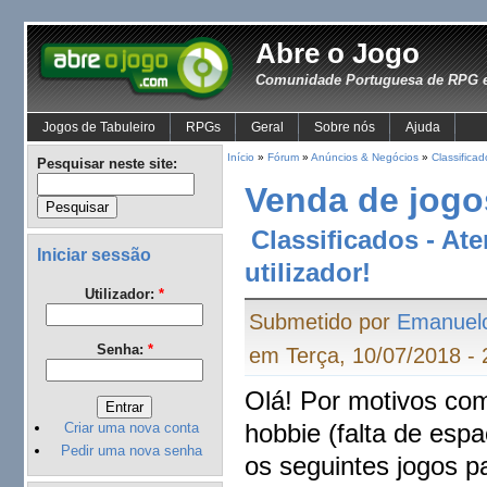
Abre o Jogo
Comunidade Portuguesa de RPG e
Jogos de Tabuleiro
RPGs
Geral
Sobre nós
Ajuda
Início
»
Fórum
»
Anúncios & Negócios
»
Classificad
Pesquisar neste site:
Venda de jogo
Classificados - At
Iniciar sessão
utilizador!
Utilizador:
*
Submetido por
Emanuel
Senha:
*
em Terça, 10/07/2018 - 
Olá! Por motivos com
hobbie (falta de esp
Criar uma nova conta
Pedir uma nova senha
os seguintes jogos p