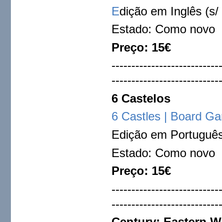
E
dição em Inglês (s/
Estado: Como novo
Preço: 15€
---------------------------
---------------------------
6 Castelos
6 Castles | Board 
Edição em Portuguê
Estado: Como novo
Preço: 15€
---------------------------
---------------------------
Century: Eastern 