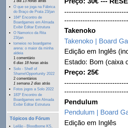
Preço: 30€ --- RES
1 dia 13 horas
atrás
O que se joga na Fábrica
---------------------------
do Braço de Prata 23/jan
184º Encontro de
---------------------------
Boardgames em Almada
Exibir Editar Estrutura
Takenoko
O Namorico da Rita
23/jan
Takenoko | Board 
torneios no boardgame
arena: o maior da minha
Edição em Inglês (in
aldeia
1 comentário
Estado: Bom (caixa 
6 dias 18 horas
atrás
Solo - Shelf of
Preço: 25€
Shame\Opportunity 2022
2 comentários
---------------------------
1 semana 2 dias
atrás
Fotos jogos a Solo 2022
---------------------------
183º Encontro de
Boardgames em Almada
Pendulum
Exibir Editar Estrutura
Pendulum | Board 
Tópicos do Fórum
Edição em Inglês
Leilão - Bloodborne KS,