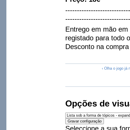
---------------------------
---------------------------
Entrego em mão em C
registado para todo 
Desconto na compra 
‹ Olha o jogo já 
Opções de visu
Seleccione a sua for