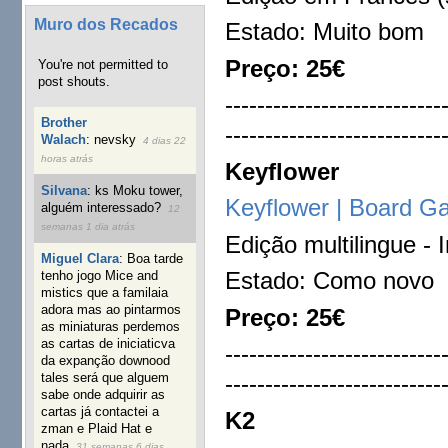
Muro dos Recados
Estado: Muito bom
Preço: 25€
You're not permitted to
post shouts.
---------------------------
Brother
---------------------------
Walach
:
nevsky
4 dias 22
horas atrás
Keyflower
Silvana
:
ks Moku tower,
Keyflower | Board 
alguém interessado?
12
semanas 1 dia atrás
Edição multilingue - 
Miguel Clara
:
Boa tarde
Estado: Como novo
tenho jogo Mice and
mistics que a familaia
adora mas ao pintarmos
Preço: 25€
as miniaturas perdemos
as cartas de iniciaticva
---------------------------
da expanção downood
tales será que alguem
---------------------------
sabe onde adquirir as
cartas já contactei a
K2
zman e Plaid Hat e
nada
31 semanas 6 dias