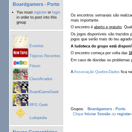
Boardgamers - Porto
You must
register
or
login
Os encontros semanais são realiz
in order to post into this
mais importante.
group.
O encontro é
aberto e gratuito
. Qua
Os jogos disponíveis são trazidos 
jogos que serão mais do teu agrado
Eventos
A ludoteca do grupo está disponí
O encontro começa por volta das
1
Tópicos Recentes
Em caso de dúvidas ou problemas p
Fórum
A
Associação Quebra-Dados
fica n
Classificados
BoardGameGeek
RPG Geek
Grupos:
Boardgamers - Porto
Clique
Iniciar Sessão
ou
registar
Ludopedia
Novos Comentários