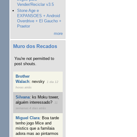
Vender/Reciclar v3.5
Stone Age e
EXPANSOES + Android
Overdrive + El Gaucho +
Praetor
more
Muro dos Recados
You're not permitted to
post shouts.
Brother
Walach
:
nevsky
1 dia 12
horas atrás
Silvana
:
ks Moku tower,
alguém interessado?
11
semanas 4 dias atrás
Miguel Clara
:
Boa tarde
tenho jogo Mice and
mistics que a familaia
adora mas ao pintarmos