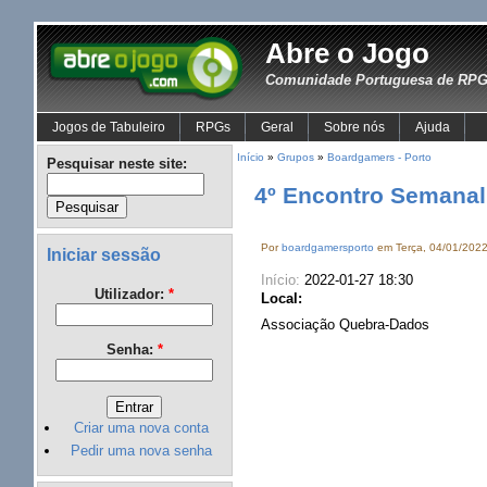
Abre o Jogo
Comunidade Portuguesa de RPG 
Jogos de Tabuleiro
RPGs
Geral
Sobre nós
Ajuda
Início
»
Grupos
»
Boardgamers - Porto
Pesquisar neste site:
4º Encontro Semanal
Por
boardgamersporto
em Terça, 04/01/2022
Iniciar sessão
Início:
2022-01-27 18:30
Utilizador:
*
Local:
Associação Quebra-Dados
Senha:
*
Criar uma nova conta
Pedir uma nova senha