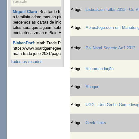
dias atrás
Artigo
LisboaCon Talks 2013 - Os V
Miguel Clara
:
Boa tarde tenho jogo Mice and mistics que
a familaia adora mas ao pintarmos as miniaturas
perdemos as cartas de iniciaticva da expanção downood
Artigo
AbreoJogo.com em Manuten
tales será que alguem sabe onde adquirir as cartas já
contactei a zman e Plaid Hat e nada
24 semanas 2 dias atrás
BlakenDorf
:
Math Trade Portuguesa a decorrer. Aqui:
Artigo
Pai Natal Secreto AoJ 2012
https://www.boardgamegeek.com/geeklist/286035/portugal-
math-trade-june-2021/page/1
25 semanas 4 dias atrás
Todos os recados
Artigo
Recomendação
Artigo
Shogun
Artigo
UGG - Udo Grebe Gamedesi
Artigo
Geek Links