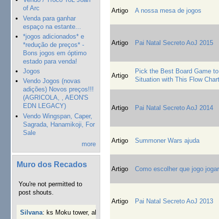
of Arc
Artigo
A nossa mesa de jogos
Venda para ganhar
espaço na estante...
*jogos adicionados* e
Artigo
Pai Natal Secreto AoJ 2015
*redução de preços* -
Bons jogos em óptimo
estado para venda!
Pick the Best Board Game to
Jogos
Artigo
Situation with This Flow Char
Vendo Jogos (novas
adições) Novos preços!!!
(AGRICOLA, , AEON'S
EDN LEGACY)
Artigo
Pai Natal Secreto AoJ 2014
Vendo Wingspan, Caper,
Sagrada, Hanamikoji, For
Sale
Artigo
Summoner Wars ajuda
more
Muro dos Recados
Artigo
Como escolher que jogo jogar.
You're not permitted to
post shouts.
Artigo
Pai Natal Secreto AoJ 2013
Silvana
:
ks Moku tower, alguém interessado?
4 semanas 4