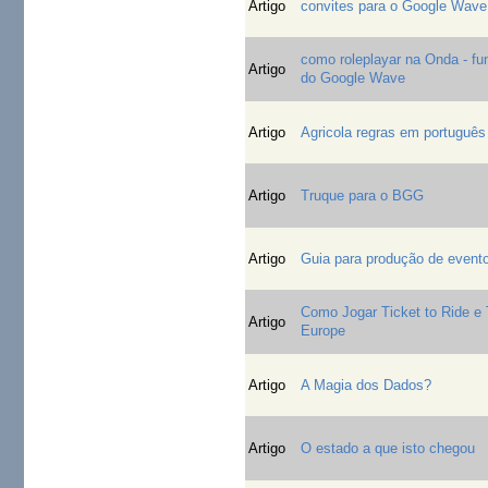
Artigo
convites para o Google Wave
como roleplayar na Onda - f
Artigo
do Google Wave
Artigo
Agricola regras em português
Artigo
Truque para o BGG
Artigo
Guia para produção de even
Como Jogar Ticket to Ride e 
Artigo
Europe
Artigo
A Magia dos Dados?
Artigo
O estado a que isto chegou