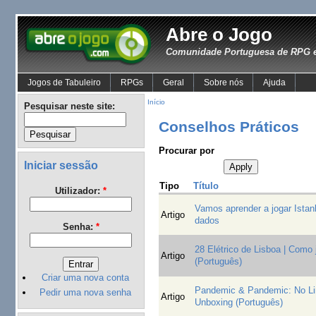
Abre o Jogo
Comunidade Portuguesa de RPG e
Jogos de Tabuleiro
RPGs
Geral
Sobre nós
Ajuda
Início
Pesquisar neste site:
Conselhos Práticos
Procurar por
Iniciar sessão
Tipo
Título
Utilizador:
*
Vamos aprender a jogar Istanb
Artigo
dados
Senha:
*
28 Elétrico de Lisboa | Como 
Artigo
(Português)
Criar uma nova conta
Pandemic & Pandemic: No Lim
Pedir uma nova senha
Artigo
Unboxing (Português)