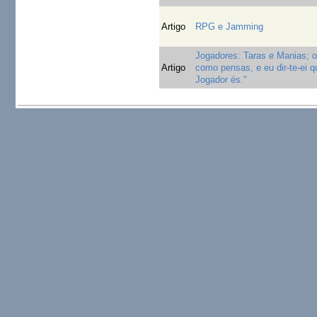
Artigo
RPG e Jamming
Jogadores: Taras e Manias; 
Artigo
como pensas, e eu dir-te-ei q
Jogador és."