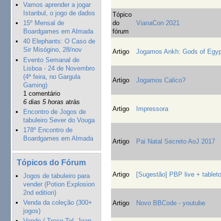
Vamos aprender a jogar
Istanbul, o jogo de dados
Tópico
do
VianaCon 2021
15º Mensal de
fórum
Boardgames em Almada
40 Elephants: O Caso de
Sir Misógino, 28/nov
Artigo
Jogamos Ankh: Gods of Egy
Evento Semanal de
Lisboa - 24 de Novembro
(4ª feira, no Gargula
Artigo
Jogamos Calico?
Gaming)
1 comentário
6 dias 5 horas
atrás
Artigo
Impressora
Encontro de Jogos de
tabuleiro Sever do Vouga
178º Encontro de
Boardgames em Almada
Artigo
Pai Natal Secreto AoJ 2017
Tópicos do Fórum
Artigo
[Sugestão] PBP live + tablet
Jogos de tabuleiro para
vender (Potion Explosion
2nd edition)
Venda da coleção (300+
Artigo
Novo BBCode - youtube
jogos)
Vendo / Troco ToL Joan