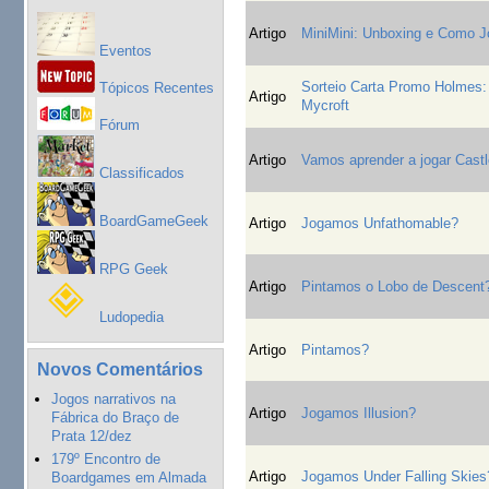
Artigo
MiniMini: Unboxing e Como J
Eventos
Sorteio Carta Promo Holmes:
Tópicos Recentes
Artigo
Mycroft
Fórum
Artigo
Vamos aprender a jogar Castl
Classificados
BoardGameGeek
Artigo
Jogamos Unfathomable?
RPG Geek
Artigo
Pintamos o Lobo de Descent
Ludopedia
Artigo
Pintamos?
Novos Comentários
Jogos narrativos na
Artigo
Jogamos Illusion?
Fábrica do Braço de
Prata 12/dez
179º Encontro de
Artigo
Jogamos Under Falling Skies
Boardgames em Almada