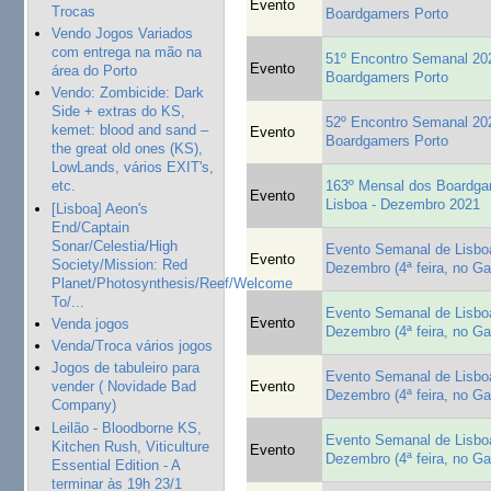
Evento
Trocas
Boardgamers Porto
Vendo Jogos Variados
com entrega na mão na
51º Encontro Semanal 20
Evento
área do Porto
Boardgamers Porto
Vendo: Zombicide: Dark
Side + extras do KS,
52º Encontro Semanal 20
kemet: blood and sand –
Evento
Boardgamers Porto
the great old ones (KS),
LowLands, vários EXIT's,
163º Mensal dos Boardga
etc.
Evento
Lisboa - Dezembro 2021
[Lisboa] Aeon's
End/Captain
Sonar/Celestia/High
Evento Semanal de Lisboa
Evento
Society/Mission: Red
Dezembro (4ª feira, no G
Planet/Photosynthesis/Reef/Welcome
To/...
Evento Semanal de Lisboa
Evento
Venda jogos
Dezembro (4ª feira, no G
Venda/Troca vários jogos
Jogos de tabuleiro para
Evento Semanal de Lisboa
Evento
vender ( Novidade Bad
Dezembro (4ª feira, no G
Company)
Leilão - Bloodborne KS,
Evento Semanal de Lisboa
Kitchen Rush, Viticulture
Evento
Dezembro (4ª feira, no G
Essential Edition - A
terminar às 19h 23/1