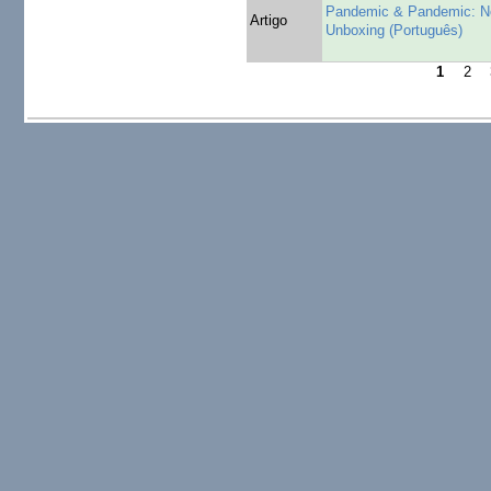
Pandemic & Pandemic: No
Artigo
Unboxing (Português)
1
2