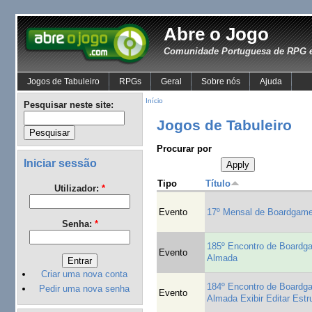
Abre o Jogo
Comunidade Portuguesa de RPG e
Jogos de Tabuleiro
RPGs
Geral
Sobre nós
Ajuda
Início
Pesquisar neste site:
Jogos de Tabuleiro
Procurar por
Iniciar sessão
Tipo
Título
Utilizador:
*
Evento
17º Mensal de Boardgam
Senha:
*
185º Encontro de Board
Evento
Almada
Criar uma nova conta
184º Encontro de Board
Pedir uma nova senha
Evento
Almada Exibir Editar Estr