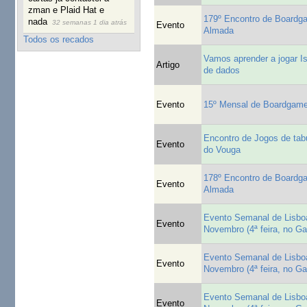
zman e Plaid Hat e
179º Encontro de Board
nada
32 semanas 1 dia atrás
Evento
Almada
Todos os recados
Vamos aprender a jogar Is
Artigo
de dados
Evento
15º Mensal de Boardgam
Encontro de Jogos de tab
Evento
do Vouga
178º Encontro de Board
Evento
Almada
Evento Semanal de Lisboa
Evento
Novembro (4ª feira, no G
Evento Semanal de Lisboa
Evento
Novembro (4ª feira, no G
Evento Semanal de Lisboa
Evento