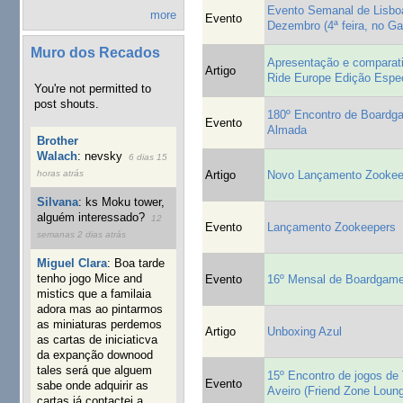
Evento Semanal de Lisboa
more
Evento
Dezembro (4ª feira, no G
Muro dos Recados
Apresentação e comparati
Artigo
Ride Europe Edição Espe
You're not permitted to
post shouts.
180º Encontro de Board
Evento
Almada
Brother
Walach
:
nevsky
6 dias 15
Artigo
Novo Lançamento Zookee
horas atrás
Silvana
:
ks Moku tower,
alguém interessado?
12
Evento
Lançamento Zookeepers
semanas 2 dias atrás
Miguel Clara
:
Boa tarde
tenho jogo Mice and
Evento
16º Mensal de Boardgam
mistics que a familaia
adora mas ao pintarmos
as miniaturas perdemos
Artigo
Unboxing Azul
as cartas de iniciaticva
da expanção downood
tales será que alguem
15º Encontro de jogos de 
Evento
sabe onde adquirir as
Aveiro (Friend Zone Loun
cartas já contactei a