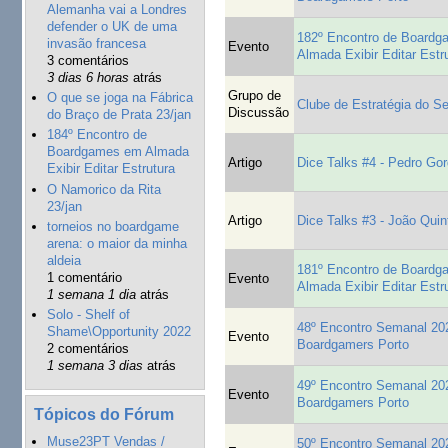
Alemanha vai a Londres
defender o UK de uma
182º Encontro de Board
invasão francesa
Evento
Almada Exibir Editar Estr
3 comentários
3 dias 6 horas
atrás
Grupo de
O que se joga na Fábrica
Clube de Estratégia do Se
Discussão
do Braço de Prata 23/jan
184º Encontro de
Boardgames em Almada
Artigo
Dice Talks #4 - Pedro Gor
Exibir Editar Estrutura
O Namorico da Rita
23/jan
Artigo
Dice Talks #3 - João Quin
torneios no boardgame
arena: o maior da minha
aldeia
181º Encontro de Board
1 comentário
Evento
Almada Exibir Editar Estr
1 semana 1 dia
atrás
Solo - Shelf of
48º Encontro Semanal 20
Shame\Opportunity 2022
Evento
Boardgamers Porto
2 comentários
1 semana 3 dias
atrás
49º Encontro Semanal 20
Evento
Boardgamers Porto
Tópicos do Fórum
Muse23PT Vendas /
50º Encontro Semanal 20