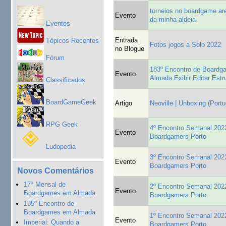
torneios no boardgame ar
Evento
da minha aldeia
Eventos
Entrada
Tópicos Recentes
Fotos jogos a Solo 2022
no Blogue
Fórum
183º Encontro de Board
Evento
Almada Exibir Editar Estr
Classificados
BoardGameGeek
Artigo
Neoville | Unboxing (Port
RPG Geek
4º Encontro Semanal 2022
Evento
Boardgamers Porto
Ludopedia
3º Encontro Semanal 2022
Evento
Boardgamers Porto
Novos Comentários
17º Mensal de
2º Encontro Semanal 2022
Evento
Boardgames em Almada
Boardgamers Porto
185º Encontro de
Boardgames em Almada
1º Encontro Semanal 2022
Evento
Imperial: Quando a
Boardgamers Porto