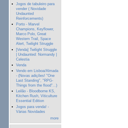
Jogos de tabuleiro para
vender ( Novidade
Undaunted
Reinforcements)
Porto - Marvel
Champions, Keyflower,
Marco Polo, Great
Western Trail, Space
Alert, Twilight Struggle
[Venda] Twilight Struggle
| Undaunted: Normandy |
Celestia
Venda
Vendo em Lisboa/Almada
- (Novas adições! "One
Last Standing", "RPG-
Things from the flood"...)
Leilão - Bloodborne KS,
Kitchen Rush, Viticulture
Essential Edition
Jogos para venda! -
Várias Novidades
more