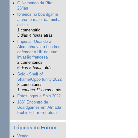
O Namorico da Rita
23/jan
torneios no boardgame
arena: o maior da minha
aldeia
1 comentário
5 dias 4 horas
atrás
Imperial: Quando a
Alemanha vai a Londres
defender o UK de uma
invasão francesa
2 comentários
6 dias 5 horas
atrás
Solo - Shelf of
Shame\Opportunity 2022
2 comentários
1 semana 11 horas
atrás
Fotos jogos a Solo 2022
183º Encontro de
Boardgames em Almada
Exibir Editar Estrutura
Tópicos do Fórum
Vendo