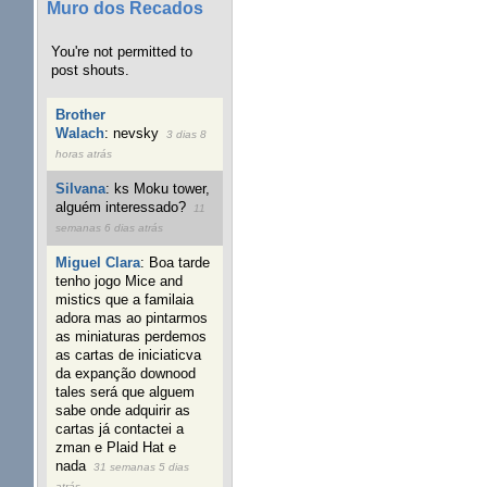
Muro dos Recados
You're not permitted to
post shouts.
Brother
Walach
:
nevsky
3 dias 8
horas atrás
Silvana
:
ks Moku tower,
alguém interessado?
11
semanas 6 dias atrás
Miguel Clara
:
Boa tarde
tenho jogo Mice and
mistics que a familaia
adora mas ao pintarmos
as miniaturas perdemos
as cartas de iniciaticva
da expanção downood
tales será que alguem
sabe onde adquirir as
cartas já contactei a
zman e Plaid Hat e
nada
31 semanas 5 dias
atrás