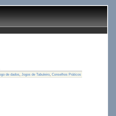
jogo de dados
,
Jogos de Tabuleiro
,
Conselhos Práticos