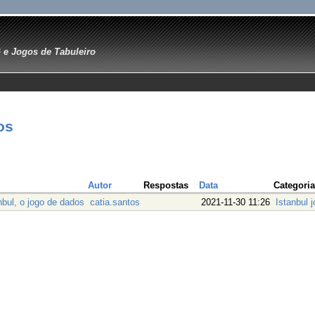
e Jogos de Tabuleiro
os
Autor
Respostas
Data
Categoria
bul, o jogo de dados
catia.santos
2021-11-30 11:26
Istanbul 