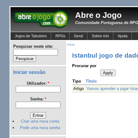
Abre o Jogo
Comunidade Portuguesa de RPG 
Jogos de Tabuleiro
RPGs
Geral
Sobre nós
Ajuda
Início
Pesquisar neste site:
Istanbul jogo de dad
Procurar por
Iniciar sessão
Tipo
Título
Utilizador:
*
Artigo
Vamos aprender a jogar Istan
Senha:
*
Criar uma nova conta
Pedir uma nova senha