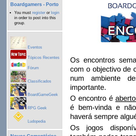
Boardgamers - Porto
You must
register
or
login
in order to post into this
group.
Eventos
Tópicos Recentes
Os encontros sema
com o objectivo de 
Fórum
num ambiente de
Classificados
importante.
BoardGameGeek
O encontro é
aberto
é bem-vinda e não
RPG Geek
haverá sempre algué
Ludopedia
Os jogos disponív
Novos Comentários