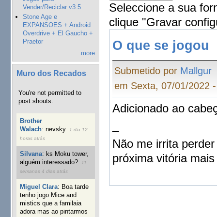
Seleccione a sua for
Vender/Reciclar v3.5
Stone Age e
clique "Gravar config
EXPANSOES + Android
Overdrive + El Gaucho +
Praetor
O que se jogou
more
Submetido por
Mallgur
Muro dos Recados
em Sexta, 07/01/2022 -
You're not permitted to
post shouts.
Adicionado ao cabeç
Brother
_
Walach
:
nevsky
1 dia 12
horas atrás
Não me irrita perder
Silvana
:
ks Moku tower,
próxima vitória mais 
alguém interessado?
11
semanas 4 dias atrás
Miguel Clara
:
Boa tarde
tenho jogo Mice and
mistics que a familaia
adora mas ao pintarmos