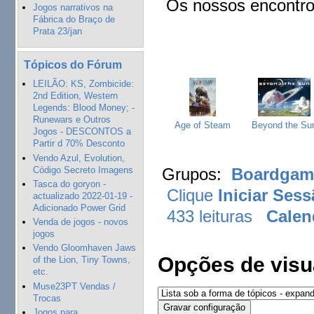
Os nossos encontro
Jogos narrativos na
Fábrica do Braço de
Prata 23/jan
Tópicos do Fórum
LEILÃO: KS, Zombicide:
2nd Edition, Western
Legends: Blood Money; -
Runewars e Outros
Age of Steam
Beyond the Su
Jogos - DESCONTOS a
Partir d 70% Desconto
Vendo Azul, Evolution,
Código Secreto Imagens
Grupos:
Boardgame
Tasca do goryon -
Clique
Iniciar Ses
actualizado 2022-01-19 -
Adicionado Power Grid
433 leituras
Calen
Venda de jogos - novos
jogos
Vendo Gloomhaven Jaws
Opções de visu
of the Lion, Tiny Towns,
etc.
Muse23PT Vendas /
Trocas
Jogos para