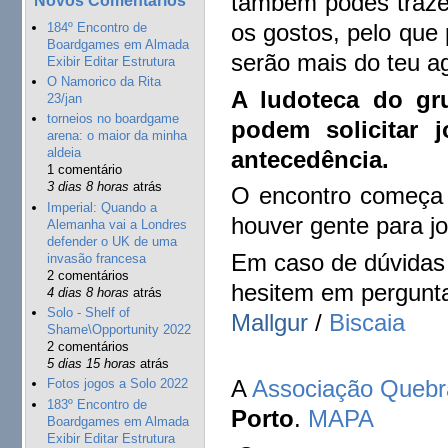
também podes trazer
os gostos, pelo que
184º Encontro de
Boardgames em Almada
serão mais do teu a
Exibir Editar Estrutura
O Namorico da Rita
A ludoteca do gr
23/jan
torneios no boardgame
podem solicitar
arena: o maior da minha
aldeia
antecedência.
1 comentário
3 dias 8 horas
atrás
O encontro começa 
Imperial: Quando a
houver gente para jo
Alemanha vai a Londres
defender o UK de uma
Em caso de dúvidas 
invasão francesa
2 comentários
hesitem em pergunta
4 dias 8 horas
atrás
Solo - Shelf of
Mallgur
/
Biscaia
Shame\Opportunity 2022
2 comentários
5 dias 15 horas
atrás
A
Associação Queb
Fotos jogos a Solo 2022
183º Encontro de
Porto
.
MAPA
Boardgames em Almada
Exibir Editar Estrutura