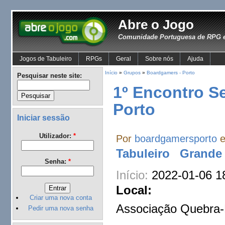
Abre o Jogo
Comunidade Portuguesa de RPG e
Jogos de Tabuleiro
RPGs
Geral
Sobre nós
Ajuda
Início
»
Grupos
»
Boardgamers - Porto
Pesquisar neste site:
1º Encontro S
Porto
Iniciar sessão
Utilizador:
*
Por
boardgamersporto
e
Tabuleiro
Grande 
Senha:
*
Início:
2022-01-06 1
Local:
Criar uma nova conta
Associação Quebra
Pedir uma nova senha