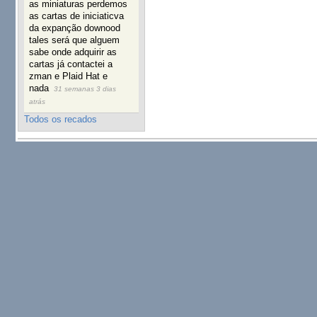
as miniaturas perdemos
as cartas de iniciaticva
da expanção downood
tales será que alguem
sabe onde adquirir as
cartas já contactei a
zman e Plaid Hat e
nada
31 semanas 3 dias
atrás
Todos os recados