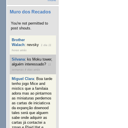
Muro dos Recados
You're not permitted to
post shouts.
Brother
Walach
:
nevsky
1 dia 11
horas atrás
Silvana
:
ks Moku tower,
alguém interessado?
11
semanas 4 dias atrás
Miguel Clara
:
Boa tarde
tenho jogo Mice and
mistics que a familaia
adora mas ao pintarmos
as miniaturas perdemos
as cartas de iniciaticva
da expanção downood
tales será que alguem
sabe onde adquirir as
cartas já contactei a
zman e Plaid Hat e