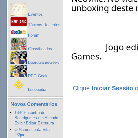
unboxing deste 
Eventos
Tópicos Recentes
Fórum
		Jogo editado em português pela Maldito 
Classificados
Games.
BoardGameGeek
RPG Geek
Clique
Iniciar Sessão
Ludopedia
Novos Comentários
184º Encontro de
Boardgames em Almada
Exibir Editar Estrutura
O Namorico da Rita
23/jan