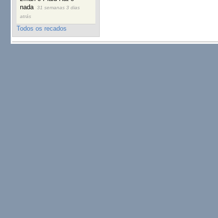
nada
31 semanas 3 dias
atrás
Todos os recados