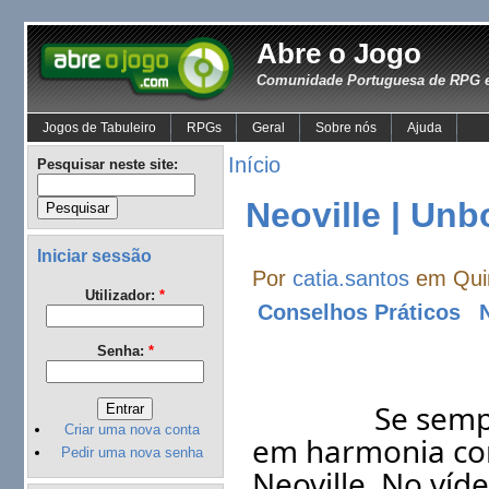
Abre o Jogo
Comunidade Portuguesa de RPG e
Jogos de Tabuleiro
RPGs
Geral
Sobre nós
Ajuda
Início
Pesquisar neste site:
Neoville | Unb
Iniciar sessão
Por
catia.santos
em Quin
Utilizador:
*
Conselhos Práticos
Senha:
*
		Se sempre sonharam em criar uma cidade 
Criar uma nova conta
em harmonia com
Pedir uma nova senha
Neoville. No ví