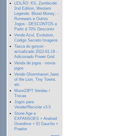
LEILÃO: KS, Zombicide:
2nd Edition, Western
Legends: Blood Money; -
Runewars e Outros
Jogos - DESCONTOS a
Partir d 70% Desconto
Vendo Azul, Evolution,
Código Secreto Imagens
Tasca do goryon -
actualizado 2022-01-19 -
Adicionado Power Grid
Venda de jogos - novos
jogos
Vendo Gloomhaven Jaws
of the Lion, Tiny Towns,
etc.
Muse23PT Vendas /
Trocas
Jogos para
Vender/Reciclar v3.5
Stone Age e
EXPANSOES + Android
Overdrive + El Gaucho +
Praetor
more